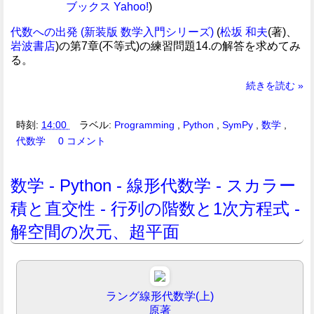
ブックス
Yahoo!
)
代数への出発 (新装版 数学入門シリーズ)
(
松坂 和夫
(著)、
岩波書店
)の第7章(不等式)の練習問題14.の解答を求めてみ
る。
続きを読む »
時刻:
14:00
ラベル:
Programming
,
Python
,
SymPy
,
数学
,
代数学
0 コメント
数学 - Python - 線形代数学 - スカラー
積と直交性 - 行列の階数と1次方程式 -
解空間の次元、超平面
ラング線形代数学(上)
原著