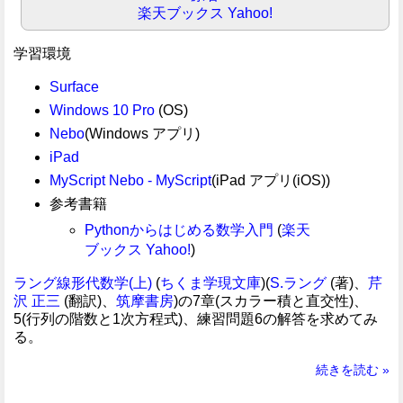
楽天ブックス
Yahoo!
学習環境
Surface
Windows 10 Pro
(OS)
Nebo
(Windows アプリ)
iPad
MyScript Nebo - MyScript
(iPad アプリ(iOS))
参考書籍
Pythonからはじめる数学入門
(
楽天
ブックス
Yahoo!
)
ラング線形代数学(上)
(
ちくま学現文庫
)(
S.ラング
(著)、
芹
沢 正三
(翻訳)、
筑摩書房
)の7章(スカラー積と直交性)、
5(行列の階数と1次方程式)、練習問題6の解答を求めてみ
る。
続きを読む »