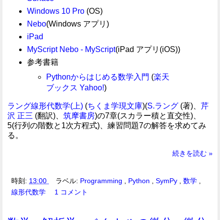
Windows 10 Pro
(OS)
Nebo
(Windows アプリ)
iPad
MyScript Nebo - MyScript
(iPad アプリ(iOS))
参考書籍
Pythonからはじめる数学入門
(
楽天
ブックス
Yahoo!
)
ラング線形代数学(上)
(
ちくま学現文庫
)(
S.ラング
(著)、
芹
沢 正三
(翻訳)、
筑摩書房
)の7章(スカラー積と直交性)、
5(行列の階数と1次方程式)、練習問題7の解答を求めてみ
る。
続きを読む »
時刻:
13:00
ラベル:
Programming
,
Python
,
SymPy
,
数学
,
線形代数学
1 コメント