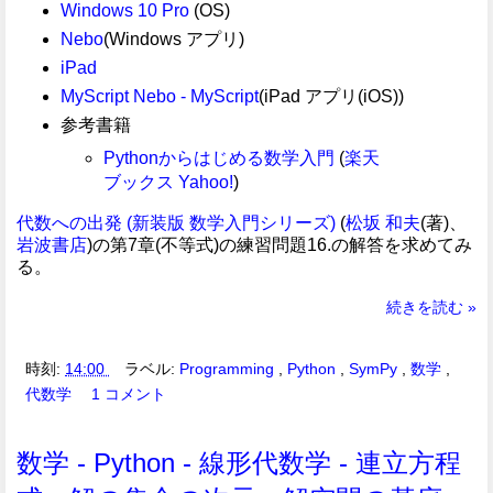
Windows 10 Pro
(OS)
Nebo
(Windows アプリ)
iPad
MyScript Nebo - MyScript
(iPad アプリ(iOS))
参考書籍
Pythonからはじめる数学入門
(
楽天
ブックス
Yahoo!
)
代数への出発 (新装版 数学入門シリーズ)
(
松坂 和夫
(著)、
岩波書店
)の第7章(不等式)の練習問題16.の解答を求めてみ
る。
続きを読む »
時刻:
14:00
ラベル:
Programming
,
Python
,
SymPy
,
数学
,
代数学
1 コメント
数学 - Python - 線形代数学 - 連立方程