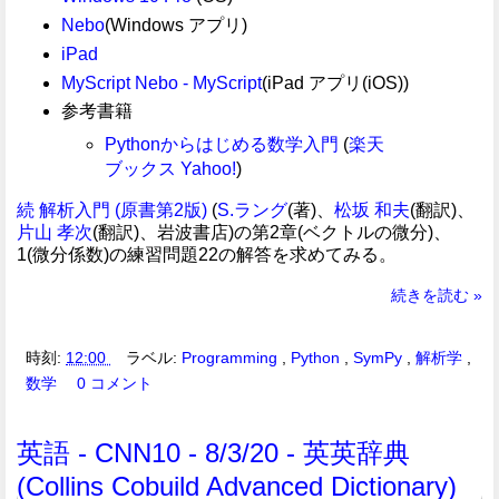
Nebo
(Windows アプリ)
iPad
MyScript Nebo - MyScript
(iPad アプリ(iOS))
参考書籍
Pythonからはじめる数学入門
(
楽天
ブックス
Yahoo!
)
続 解析入門 (原書第2版)
(
S.ラング
(著)、
松坂 和夫
(翻訳)、
片山 孝次
(翻訳)、岩波書店)の第2章(ベクトルの微分)、
1(微分係数)の練習問題22の解答を求めてみる。
続きを読む »
時刻:
12:00
ラベル:
Programming
,
Python
,
SymPy
,
解析学
,
数学
0 コメント
英語 - CNN10 - 8/3/20 - 英英辞典
(Collins Cobuild Advanced Dictionary)