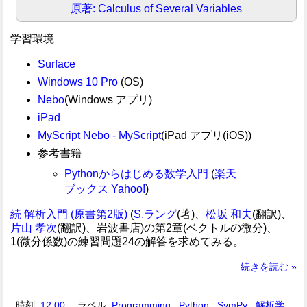
原著: Calculus of Several Variables
学習環境
Surface
Windows 10 Pro
(OS)
Nebo
(Windows アプリ)
iPad
MyScript Nebo - MyScript
(iPad アプリ(iOS))
参考書籍
Pythonからはじめる数学入門
(
楽天
ブックス
Yahoo!
)
続 解析入門 (原書第2版)
(
S.ラング
(著)、
松坂 和夫
(翻訳)、
片山 孝次
(翻訳)、岩波書店)の第2章(ベクトルの微分)、
1(微分係数)の練習問題24の解答を求めてみる。
続きを読む »
時刻:
12:00
ラベル:
Programming
,
Python
,
SymPy
,
解析学
,