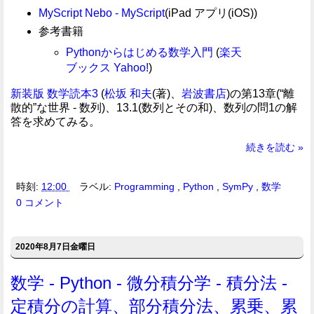
MyScript Nebo - MyScript
(iPad アプリ(iOS))
参考書籍
Pythonからはじめる数学入門
(
楽天
ブックス
Yahoo!
)
新装版 数学読本3
(
松坂 和夫
(著)、
岩波書店
)の第13章(“離
散的”な世界 - 数列)、13.1(数列とその和)、数列の問1の解
答を求めてみる。
続きを読む »
時刻:
12:00
ラベル:
Programming
,
Python
,
SymPy
,
数学
0 コメント
2020年8月7日金曜日
数学 - Python - 微分積分学 - 積分法 -
定積分の計算、部分積分法、累乗、累