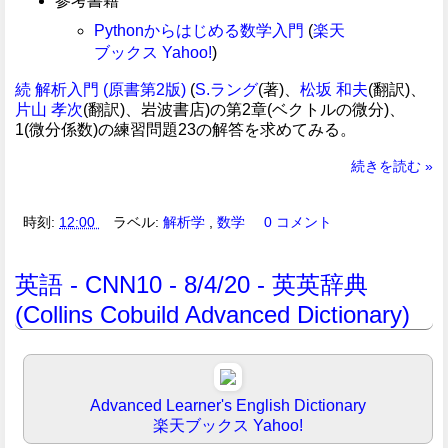
参考書籍
Pythonからはじめる数学入門
(
楽天
ブックス
Yahoo!
)
続 解析入門 (原書第2版)
(
S.ラング
(著)、
松坂 和夫
(翻訳)、
片山 孝次
(翻訳)、岩波書店)の第2章(ベクトルの微分)、
1(微分係数)の練習問題23の解答を求めてみる。
続きを読む »
時刻:
12:00
ラベル:
解析学
,
数学
0 コメント
英語 - CNN10 - 8/4/20 - 英英辞典
(Collins Cobuild Advanced Dictionary)
Advanced Learner's English Dictionary
楽天ブックス
Yahoo!