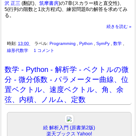
沢 正三
(翻訳)、
筑摩書房
)の7章(スカラー積と直交性)、
5(行列の階数と1次方程式)、練習問題8の解答を求めてみ
る。
続きを読む »
時刻:
13:00
ラベル:
Programming
,
Python
,
SymPy
,
数学
,
線形代数学
1 コメント
数学 - Python - 解析学 - ベクトルの微
分 - 微分係数 - パラメーター曲線、位
置ベクトル、速度ベクトル、角、余
弦、内積、ノルム、定数
続 解析入門 (原書第2版)
楽天ブックス
Yahoo!