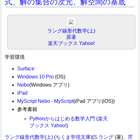
式、解の集合の次元、解空間の基底
ラング線形代数学(上)
原著
楽天ブックス
Yahoo!
学習環境
Surface
Windows 10 Pro
(OS)
Nebo
(Windows アプリ)
iPad
MyScript Nebo - MyScript
(iPad アプリ(iOS))
参考書籍
Pythonからはじめる数学入門
(
楽天
ブックス
Yahoo!
)
ラング線形代数学(上)
(
ちくま学現文庫
)(
S.ラング
(著)、
芹