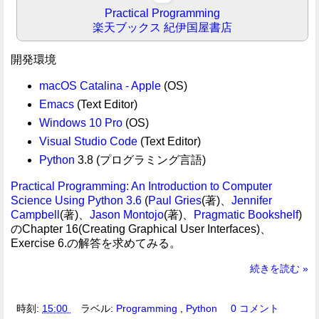
Practical Programming
楽天ブックス
紀伊国屋書店
開発環境
macOS Catalina - Apple
(OS)
Emacs
(Text Editor)
Windows 10 Pro
(OS)
Visual Studio Code
(Text Editor)
Python
3.8 (プログラミング言語)
Practical Programming: An Introduction to Computer
Science Using Python 3.6
(
Paul Gries
(著)、
Jennifer
Campbell
(著)、
Jason Montojo
(著)、
Pragmatic Bookshelf
)
のChapter 16(Creating Graphical User Interfaces)、
Exercise 6.の解答を求めてみる。
続きを読む »
時刻:
15:00
ラベル:
Programming
,
Python
0 コメント