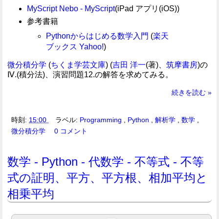
MyScript Nebo - MyScript
(iPad アプリ(iOS))
参考書籍
Pythonからはじめる数学入門
(
楽天
ブックス
Yahoo!
)
微分積分学
(
ちくま学芸文庫
) (
吉田 洋一
(著)、
筑摩書房
)の
Ⅳ.(積分法)、演習問題12.の解答を求めてみる。
続きを読む »
時刻:
15:00
ラベル:
Programming
,
Python
,
解析学
,
数学
,
微分積分学
0 コメント
数学 - Python - 代数学 - 不等式 - 不等
式の証明、平方、平方根、相加平均と
相乗平均