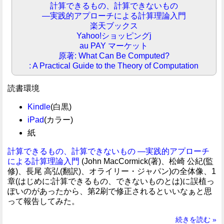
計算できるもの、計算できないもの
―実践的アプローチによる計算理論入門
楽天ブックス
Yahoo!ショッピングj
au PAY マーケット
原著: What Can Be Computed?
: A Practical Guide to the Theory of Computation
読書環境
Kindle
(白黒)
iPad
(カラー)
紙
計算できるもの、計算できないもの ―実践的アプローチ
による計算理論入門
(John MacCormick(著)、松崎 公紀(監
修)、長尾 高弘(翻訳)、オライリー・ジャパン)の全体像、1
章(はじめに:計算できるもの、できないものとは)に誤植っ
ぽいのがあったから、第2刷で修正されるといいなぁと思
って報告してみた。
続きを読む »