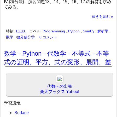
Ⅳ.(積分法)、演習問題13、14、15、16、17.の解答を求め
てみる。
続きを読む »
時刻:
15:00
ラベル:
Programming
,
Python
,
SymPy
,
解析学
,
数学
,
微分積分学
0 コメント
数学 - Python - 代数学 - 不等式 - 不等
式の証明、平方、式の変形、展開、差
代数への出発
楽天ブックス
Yahoo!
学習環境
Surface