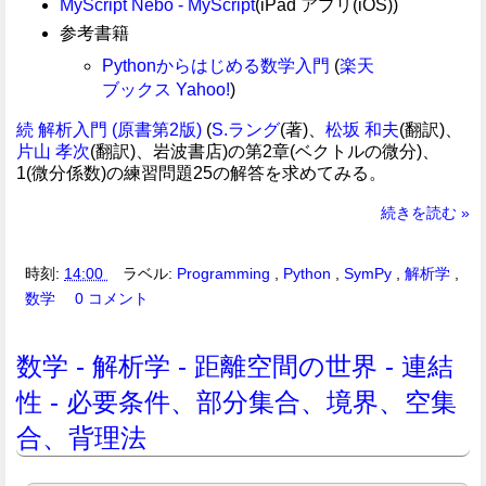
MyScript Nebo - MyScript
(iPad アプリ(iOS))
参考書籍
Pythonからはじめる数学入門
(
楽天
ブックス
Yahoo!
)
続 解析入門 (原書第2版)
(
S.ラング
(著)、
松坂 和夫
(翻訳)、
片山 孝次
(翻訳)、岩波書店)の第2章(ベクトルの微分)、
1(微分係数)の練習問題25の解答を求めてみる。
続きを読む »
時刻:
14:00
ラベル:
Programming
,
Python
,
SymPy
,
解析学
,
数学
0 コメント
数学 - 解析学 - 距離空間の世界 - 連結
性 - 必要条件、部分集合、境界、空集
合、背理法