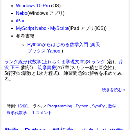
Windows 10 Pro
(OS)
Nebo
(Windows アプリ)
iPad
MyScript Nebo - MyScript
(iPad アプリ(iOS))
参考書籍
Pythonからはじめる数学入門
(
楽天
ブックス
Yahoo!
)
ラング線形代数学(上)
(
ちくま学現文庫
)(
S.ラング
(著)、
芹
沢 正三
(翻訳)、
筑摩書房
)の7章(スカラー積と直交性)、
5(行列の階数と1次方程式)、練習問題9の解答を求めてみ
る。
続きを読む »
時刻:
15:00
ラベル:
Programming
,
Python
,
SymPy
,
数学
,
線形代数学
1 コメント