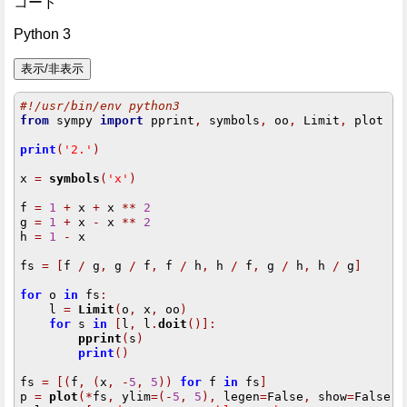
コード
Python 3
#!/usr/bin/env python3
from
 sympy 
import
 pprint
,
 symbols
,
 oo
,
 Limit
,
 plot

print
(
'2.'
)
x 
=
symbols
(
'x'
)
f 
=
1
+
 x 
+
 x 
**
2
g 
=
1
+
 x 
-
 x 
**
2
h 
=
1
-
 x

fs 
=
[
f 
/
 g
,
 g 
/
 f
,
 f 
/
 h
,
 h 
/
 f
,
 g 
/
 h
,
 h 
/
 g
]
for
 o 
in
 fs
:
    l 
=
Limit
(
o
,
 x
,
 oo
)
for
 s 
in
[
l
,
 l
.
doit
()]:
pprint
(
s
)
print
()
fs 
=
[(
f
,
(
x
,
-
5
,
5
))
for
 f 
in
 fs
]
p 
=
plot
(*
fs
,
 ylim
=(-
5
,
5
),
 legen
=
False
,
 show
=
False
)