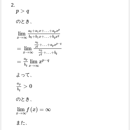
>
p
q
p
>
q
のとき、
+
+
…
+
p
a
a
x
a
x
0
1
lim
p
+
+
…
+
q
b
b
x
b
x
→
∞
0
1
x
q
a
0
−
+
…
+
p
q
a
x
p
q
=
lim
x
lim
x
→
∞
a
0
+
a
1
x
+
…
+
a
p
x
p
b
0
+
b
1
x
+
…
+
b
q
x
q
=
lim
x
→
∞
a
0
x
a
0
→
∞
+
…
+
x
b
q
q
x
a
−
p
q
=
lim
p
x
b
→
∞
x
q
よって、
a
>
0
p
a
p
b
q
>
0
b
q
のとき、
lim
(
)
=
∞
f
x
lim
x
→
∞
f
x
=
∞
→
∞
x
また、