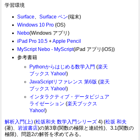
学習環境
Surface
、
Surface ペン
(端末)
Windows 10 Pro
(OS)
Nebo
(Windows アプリ)
iPad Pro 10.5
+
Apple Pencil
MyScript Nebo - MyScript
(iPad アプリ(iOS))
参考書籍
Pythonからはじめる数学入門
(
楽天
ブックス
Yahoo!
)
JavaScriptリファレンス 第6版
(
楽天
ブックス
Yahoo!
)
インタラクティブ・データビジュア
ライゼーション
(
楽天ブックス
Yahoo!
)
解析入門(上)
(
松坂和夫 数学入門シリーズ
4) (
松坂 和夫
(著)、
岩波書店
)の第3章(関数の極限と連続性)、3.1(関数の
極限)、問題2の解答を求めてみる。