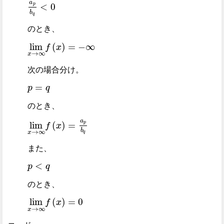
a
<
0
p
a
p
b
q
<
0
b
q
のとき、
lim
(
)
=
−
∞
f
x
lim
x
→
∞
f
x
=
-
∞
→
∞
x
次の場合分け。
=
p
q
p
=
q
のとき、
a
lim
(
)
=
p
f
x
lim
x
→
∞
f
x
=
a
p
b
q
b
→
∞
x
q
また、
<
p
q
p
<
q
のとき、
lim
(
)
=
0
f
x
lim
x
→
∞
f
x
=
0
→
∞
x