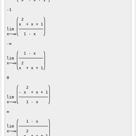
-1

    ⎛ 2        ⎞

    ⎜x  + x + 1⎟

lim ⎜──────────⎟

x─→∞⎝  1 - x   ⎠

-∞

    ⎛  1 - x   ⎞

lim ⎜──────────⎟

x─→∞⎜ 2        ⎟

    ⎝x  + x + 1⎠

0

    ⎛   2        ⎞

    ⎜- x  + x + 1⎟

lim ⎜────────────⎟

x─→∞⎝   1 - x    ⎠

∞

    ⎛   1 - x    ⎞

lim ⎜────────────⎟

x─→∞⎜   2        ⎟

    ⎝- x  + x + 1⎠
