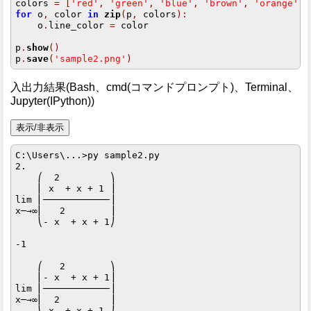
colors 
=
[
'red'
,
'green'
,
'blue'
,
'brown'
,
'orange'
,
for
 o
,
 color 
in
zip
(
p
,
 colors
):
    o
.
line_color 
=
 color

p
.
show
()
p
.
save
(
'sample2.png'
)
入出力結果(Bash、cmd(コマンドプロンプト)、Terminal、
Jupyter(IPython))
C:\Users\...>py sample2.py

2.

    ⎛  2         ⎞

    ⎜ x  + x + 1 ⎟

lim ⎜────────────⎟

x─→∞⎜   2        ⎟

    ⎝- x  + x + 1⎠

-1

    ⎛   2        ⎞

    ⎜- x  + x + 1⎟

lim ⎜────────────⎟

x─→∞⎜  2         ⎟

    ⎝ x  + x + 1 ⎠
