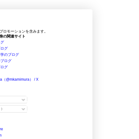
プロモーションを含みます。
身の関連サイト
ログ
ブログ
科学のブログ
のブログ
ブログ
ra（@mkamimura） / X
ト
re
m