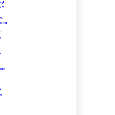
SQL
int
ing
ming
2
UI
p
docx
s
me