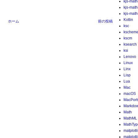
kjs-math
kjs-mat
kjs-math-
Kotlin
ホーム
前の投稿
ksc
kschem
kscm
ksearch
ksi
Lenovo
Linux
Linx
Lisp
Lua
Mac
macOS
MacPort
Markdo
Math
MathML
MathTyp
matplotl
matplotl