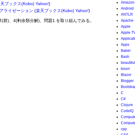
Amazon
天ブックス(Kobo)
Yahoo!
)
Android
アライゼーション
(
楽天ブックス(Kobo)
Yahoo!
)
ANTLR
章(群)、4(剰余類分解)、問題1.を取り組んでみる。
Apache
Apple
Apple T
Applicat
Apps
Babel
a
-
1
b
=
h
h
'
h
'
∈
H
∈
H
Bash
beautifu
bison
Blazor
Blogger
Bootstra
C
C#
Clojure
CodeIQ
Compute
Compute
cpp