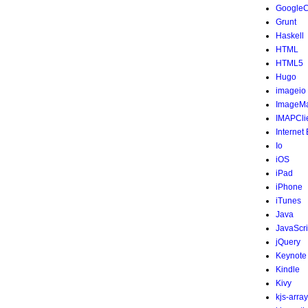
Google
Grunt
Haskell
HTML
HTML5
Hugo
imageio
ImageMa
IMAPCli
Internet
Io
iOS
iPad
iPhone
iTunes
Java
JavaScri
jQuery
Keynote
Kindle
Kivy
kjs-array