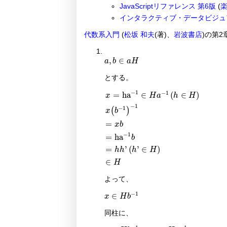
JavaScriptリファレンス 第6版
(
楽
インタラクティブ・データビジュ
代数系入門
(
松坂 和夫
(著)、
岩波書店
)の第2
a
,
b
∈
a
H
,
∈
a
b
a
H
とする。
x
=
ha
-
1
∈
H
a
-
1
h
∈
H
x
b
-
1
-
1
=
x
b
=
h
−
1
−
1
=
ha
∈
(
∈
)
x
H
a
h
H
−
1
−
1
(
)
x
b
=
x
b
−
1
=
ha
b
=
'
(
'
∈
)
h
h
h
H
∈
H
よって、
x
∈
H
b
-
1
−
1
∈
x
H
b
同柱に、
x
∈
H
b
-
1
⇒
x
∈
H
a
-
1