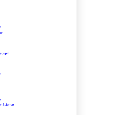
V
ion
lsoup4
p
r
r Science