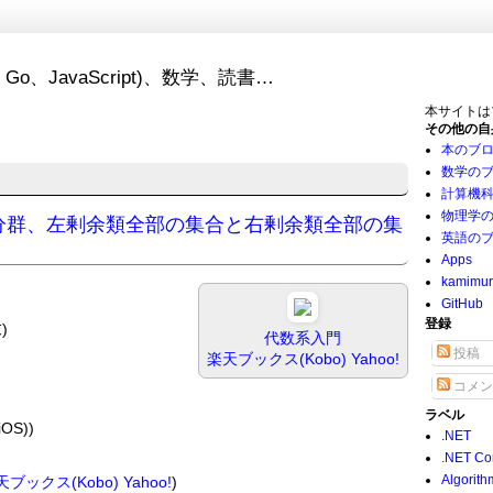
Go、JavaScript)、数学、読書…
本サイトは
その他の自
本のブ
数学の
計算機
物理学
分解(部分群、左剰余類全部の集合と右剰余類全部の集
英語の
Apps
kamimu
GitHub
登録
)
代数系入門
投稿
楽天ブックス(Kobo)
Yahoo!
コメン
ラベル
OS))
.NET
.NET Co
Algorith
天ブックス(Kobo)
Yahoo!
)