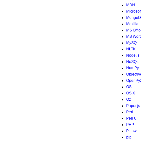
MDN
Microsof
MongoD
Mozilla
MS Offic
MS Wor
MySQL
NLTK
Node.js
NoSQL
NumPy
Objectiv
OpenPy
OS
OS X
Oz
Paper.js
Perl
Perl 6
PHP
Pillow
pip