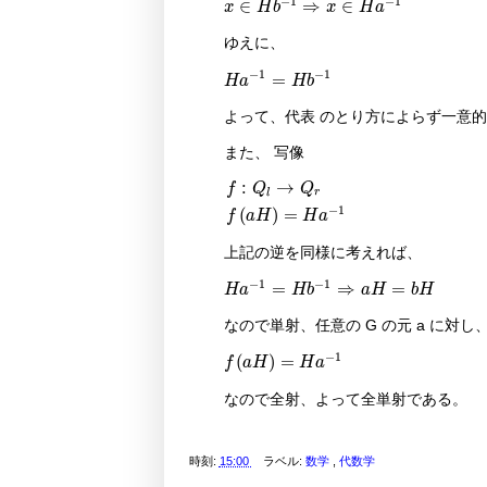
−
1
−
1
∈
⇒
∈
x
H
b
x
H
a
ゆえに、
H
a
-
1
=
H
b
-
1
−
1
−
1
=
H
a
H
b
よって、代表 のとり方によらず一意
また、 写像
f
:
Q
l
→
Q
r
f
a
H
=
H
a
-
1
:
→
f
Q
Q
r
l
−
1
(
)
=
f
a
H
H
a
上記の逆を同様に考えれば、
H
a
-
1
=
H
b
-
1
⇒
a
H
=
b
H
−
1
−
1
=
⇒
=
H
a
H
b
a
H
b
H
なので単射、任意の G の元 a に対し
f
a
H
=
H
a
-
1
−
1
(
)
=
f
a
H
H
a
なので全射、よって全単射である。
時刻:
15:00
ラベル:
数学
,
代数学