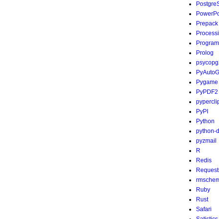
Postgre
PowerPo
Prepack
Process
Program
Prolog
psycopg
PyAutoG
Pygame
PyPDF2
pypercli
PyPI
Python
python-
pyzmail
R
Redis
Request
rmsche
Ruby
Rust
Safari