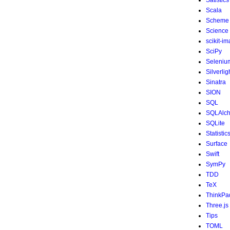
Satistics
Scala
Scheme
Science
scikit-i
SciPy
Seleniu
Silverlig
Sinatra
SION
SQL
SQLAlc
SQLite
Statistic
Surface
Swift
SymPy
TDD
TeX
ThinkPa
Three.js
Tips
TOML