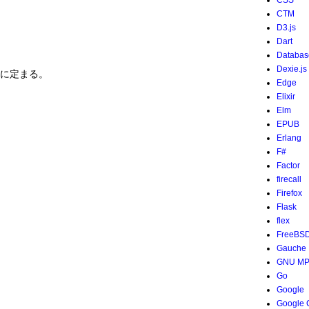
CSS
CTM
D3.js
Dart
Databas
Dexie.js
的に定まる。
Edge
Elixir
Elm
EPUB
Erlang
F#
Factor
firecall
Firefox
、
Flask
flex
FreeBS
Gauche
GNU M
Go
Google
Google 