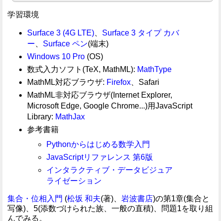
学習環境
Surface 3 (4G LTE)
、
Surface 3 タイプ カバ
ー
、
Surface ペン
(端末)
Windows 10 Pro
(OS)
数式入力ソフト(TeX, MathML):
MathType
MathML対応ブラウザ:
Firefox
、Safari
MathML非対応ブラウザ(Internet Explorer,
Microsoft Edge, Google Chrome...)用JavaScript
Library:
MathJax
参考書籍
Pythonからはじめる数学入門
JavaScriptリファレンス 第6版
インタラクティブ・データビジュア
ライゼーション
集合・位相入門
(
松坂 和夫
(著)、
岩波書店
)の第1章(集合と
写像)、5(添数づけられた族、一般の直積)、問題1を取り組
んでみる。