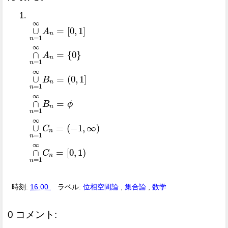
∪
n
=
1
∞
A
n
=
[
0
,
1
]
∩
n
=
1
∞
A
n
=
{
0
}
∪
n
=
1
∞
B
n
=
(
0
,
1
]
∞
∪
=
[
0
,
1
]
A
n
=
1
n
∞
∩
=
{
0
}
A
n
=
1
n
∞
∪
=
(
0
,
1
]
B
n
=
1
n
∞
∩
=
B
ϕ
n
=
1
n
∞
∪
=
(
−
1
,
∞
)
C
n
=
1
n
∞
∩
=
[
0
,
1
)
C
n
=
1
n
時刻:
16:00
ラベル:
位相空間論
,
集合論
,
数学
0 コメント: