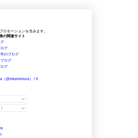
プロモーションを含みます。
身の関連サイト
ログ
ブログ
科学のブログ
のブログ
ブログ
ra（@mkamimura） / X
ト
re
m