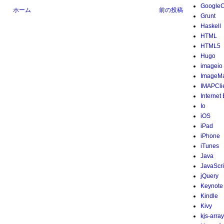
Google
ホーム
前の投稿
Grunt
Haskell
HTML
HTML5
Hugo
imageio
ImageMa
IMAPCli
Internet
Io
iOS
iPad
iPhone
iTunes
Java
JavaScri
jQuery
Keynote
Kindle
Kivy
kjs-array