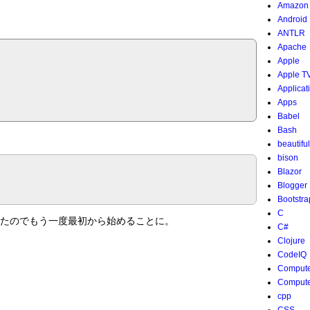
Amazon
Android
ANTLR
Apache
Apple
Apple T
Applicat
Apps
Babel
Bash
beautifu
bison
Blazor
Blogger
Bootstra
C
たのでもう一度最初から始めることに。
C#
Clojure
CodeIQ
Compute
Compute
cpp