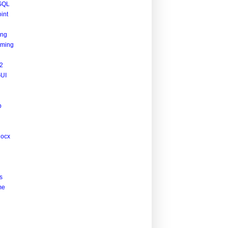
SQL
int
ing
ming
2
UI
p
docx
s
me