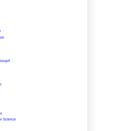
V
ion
lsoup4
p
r
r Science