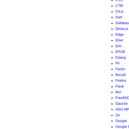
CSS
CTM
D3.js
Dart
Databas
Dexie.js
Edge
Elixir
Elm
EPUB
Erlang
F#
Factor
firecall
Firefox
Flask
flex
FreeBS
Gauche
GNU M
Go
Google
Google 