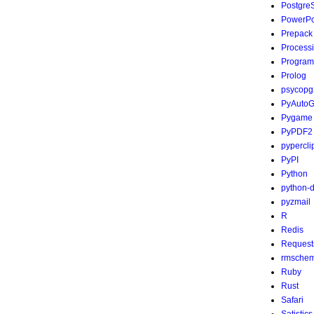
Postgre
PowerPo
Prepack
Process
Program
Prolog
psycopg
PyAutoG
Pygame
PyPDF2
pypercli
PyPI
Python
python-
pyzmail
R
Redis
Request
rmsche
Ruby
Rust
Safari