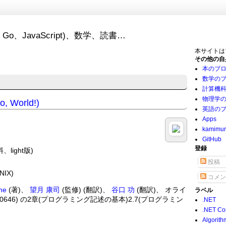
Go、JavaScript)、数学、読書…
本サイトは
その他の自
本のブ
数学の
計算機
物理学
World!)
英語の
Apps
kamimu
GitHub
登録
、light版)
投稿
IX)
コメン
ne
(著)、
望月 康司
(監修) (翻訳)、
谷口 功
(翻訳)、 オライ
ラベル
900646) の2章(プログラミング記述の基本)2.7(プログラミン
.NET
.NET Co
Algorith