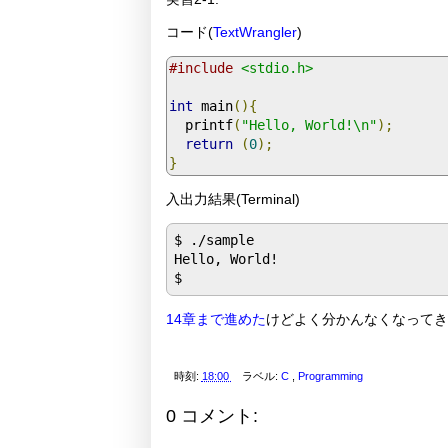
コード(
TextWrangler
)
#include
<stdio.h>
int
 main
(){
  printf
(
"Hello, World!\n"
);
return
(
0
);
}
入出力結果(Terminal)
$ ./sample

Hello, World!

14章まで進めた
けどよく分かんなくなってき
時刻:
18:00
ラベル:
C
,
Programming
0 コメント: