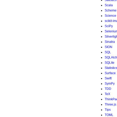
Satistics
Scala
Scheme
Science
scikit-i
SciPy
Seleniu
Silverlig
Sinatra
SION
SQL
SQLAlc
SQLite
Statistic
Surface
Swift
SymPy
TDD
TeX
ThinkPa
Three.js
Tips
TOML