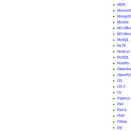
MDN
Microsof
MongoD
Mozilla
MS Offic
MS Wor
MySQL
NLTK
Node.js
NoSQL
NumPy
Objectiv
OpenPy
OS
OS X
Oz
Paper.js
Perl
Perl 6
PHP
Pillow
pip