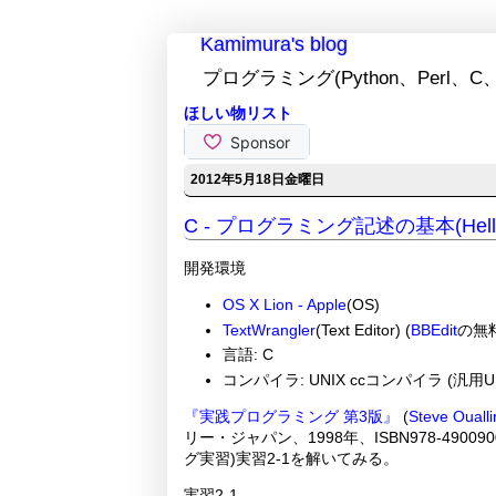
Kamimura's blog
プログラミング(Python、Perl、C、
ほしい物リスト
2012年5月18日金曜日
C - プログラミング記述の基本(Hello, 
開発環境
OS X Lion - Apple
(OS)
TextWrangler
(Text Editor) (
BBEdit
の無料
言語: C
コンパイラ: UNIX ccコンパイラ (汎用UN
『実践プログラミング 第3版』
(
Steve Oualli
リー・ジャパン、1998年、ISBN978-4900
グ実習)実習2-1を解いてみる。
実習2-1.