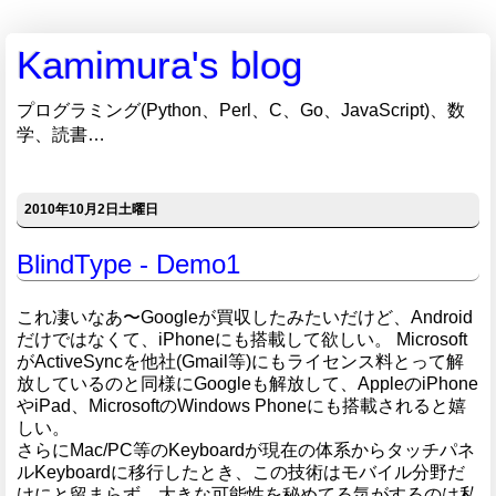
Kamimura's blog
プログラミング(Python、Perl、C、Go、JavaScript)、数
学、読書…
2010年10月2日土曜日
BlindType - Demo1
これ凄いなあ〜Googleが買収したみたいだけど、Android
だけではなくて、iPhoneにも搭載して欲しい。 Microsoft
がActiveSyncを他社(Gmail等)にもライセンス料とって解
放しているのと同様にGoogleも解放して、AppleのiPhone
やiPad、MicrosoftのWindows Phoneにも搭載されると嬉
しい。
さらにMac/PC等のKeyboardが現在の体系からタッチパネ
ルKeyboardに移行したとき、この技術はモバイル分野だ
けにと留まらず、大きな可能性を秘めてる気がするのは私