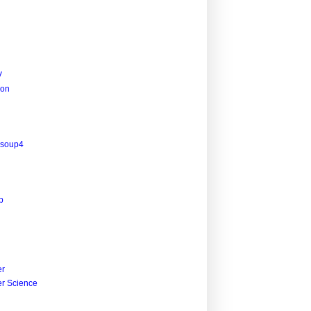
V
ion
lsoup4
p
r
r Science