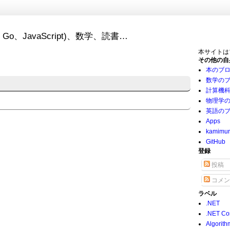
Go、JavaScript)、数学、読書…
本サイトは
その他の自
本のブ
数学の
計算機
物理学
英語の
Apps
kamimu
GitHub
登録
投稿
コメン
ラベル
.NET
.NET Co
Algorith