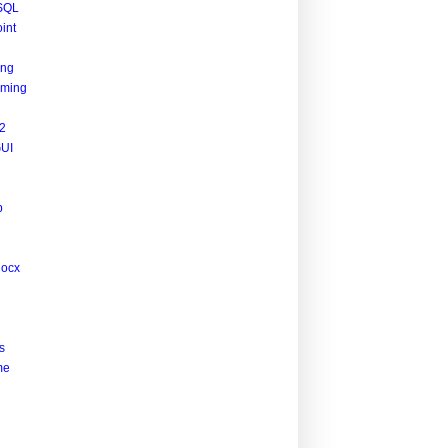
SQL
int
ing
ming
2
UI
p
docx
s
me