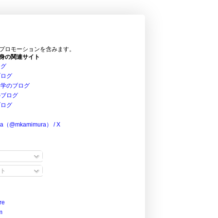
プロモーションを含みます。
身の関連サイト
ログ
ブログ
科学のブログ
のブログ
ブログ
ra（@mkamimura） / X
ト
re
m