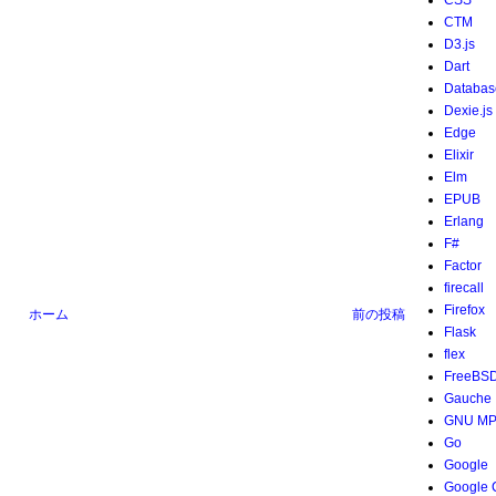
CSS
CTM
D3.js
Dart
Databas
Dexie.js
Edge
Elixir
Elm
EPUB
Erlang
F#
Factor
firecall
Firefox
ホーム
前の投稿
Flask
flex
FreeBS
Gauche
GNU M
Go
Google
Google 