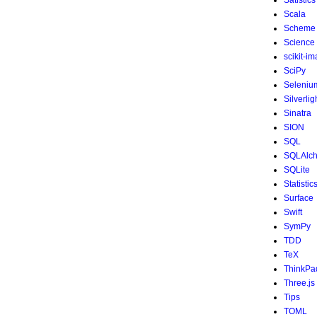
Satistics
Scala
Scheme
Science
scikit-i
SciPy
Seleniu
Silverlig
Sinatra
SION
SQL
SQLAlc
SQLite
Statistic
Surface
Swift
SymPy
TDD
TeX
ThinkPa
Three.js
Tips
TOML