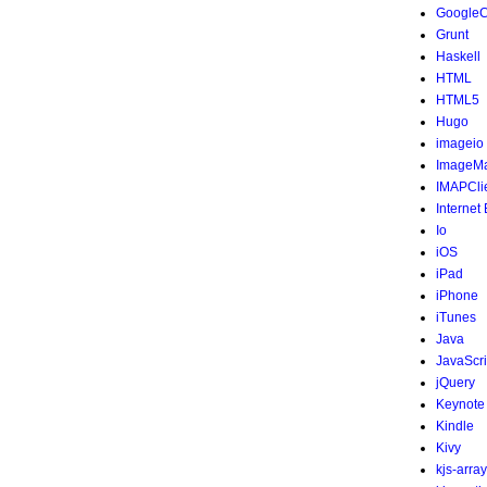
Google
Grunt
Haskell
HTML
HTML5
Hugo
imageio
ImageMa
IMAPCli
Internet
Io
iOS
iPad
iPhone
iTunes
Java
JavaScri
jQuery
Keynote
Kindle
Kivy
kjs-array