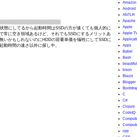
Amazon
Android
ANTLR
Apache
Apple
リープ状態にしてるから起動時間はSSDの方が速くても個人的に
Apple T
で常に空き領域あるけど、それでもSSDにするメリットあ
無いかもしれないのにHDDの容量単価を犠牲にしてSSDに
Applicat
を起動時間の速さ以外に探し中。
Apps
Babel
Bash
beautifu
bison
Blazor
Blogger
Bootstra
C
C#
Clojure
CodeIQ
Compute
Compute
cpp