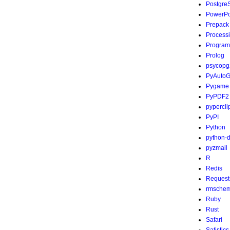
Postgre
PowerPo
Prepack
Process
Program
Prolog
psycopg
PyAutoG
Pygame
PyPDF2
pypercli
PyPI
Python
python-
pyzmail
R
Redis
Request
rmsche
Ruby
Rust
Safari