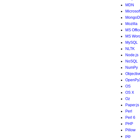
MDN
Microsof
MongoD
Mozilla
MS Offic
MS Wor
MySQL
NLTK
Node.js
NoSQL
NumPy
Objectiv
OpenPy
OS
OS X
Oz
Paper.js
Perl
Perl 6
PHP
Pillow
pip