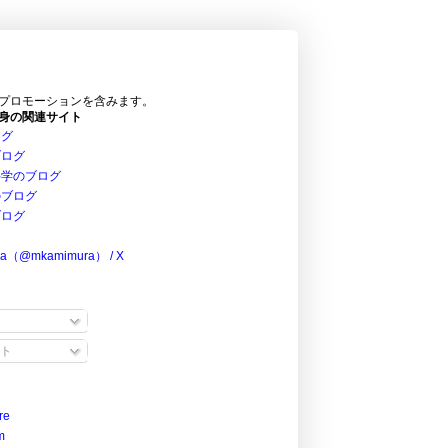
プロモーションを含みます。
身の関連サイト
ログ
ブログ
科学のブログ
のブログ
ブログ
ra（@mkamimura） / X
ト
re
m