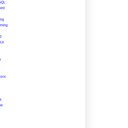
SQL
int
ing
ming
2
UI
p
docx
s
me