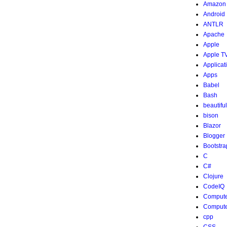
Amazon
Android
ANTLR
Apache
Apple
Apple T
Applicat
Apps
Babel
Bash
beautifu
bison
Blazor
Blogger
Bootstra
C
C#
Clojure
CodeIQ
Compute
Compute
cpp