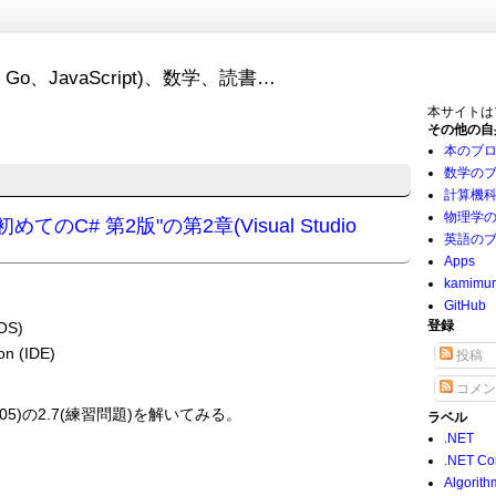
Go、JavaScript)、数学、読書…
本サイトは
その他の自
本のブ
数学の
計算機
物理学
てのC# 第2版"の第2章(Visual Studio
英語の
Apps
kamimu
GitHub
登録
OS)
on (IDE)
投稿
コメン
o 2005)の2.7(練習問題)を解いてみる。
ラベル
.NET
.NET Co
Algorith