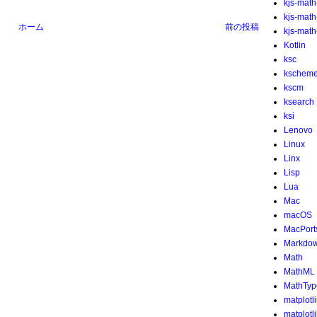
kjs-math
kjs-mat
ホーム
前の投稿
kjs-math-
Kotlin
ksc
kschem
kscm
ksearch
ksi
Lenovo
Linux
Linx
Lisp
Lua
Mac
macOS
MacPort
Markdo
Math
MathML
MathTyp
matplotl
matplotl