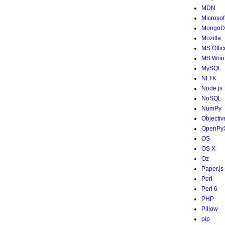
MDN
Microsof
MongoD
Mozilla
MS Offic
MS Wor
MySQL
NLTK
Node.js
NoSQL
NumPy
Objectiv
OpenPy
OS
OS X
Oz
Paper.js
Perl
Perl 6
PHP
Pillow
pip