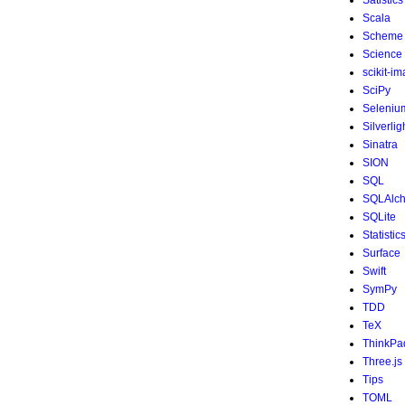
Satistics
Scala
Scheme
Science
scikit-i
SciPy
Seleniu
Silverlig
Sinatra
SION
SQL
SQLAlc
SQLite
Statistic
Surface
Swift
SymPy
TDD
TeX
ThinkPa
Three.js
Tips
TOML