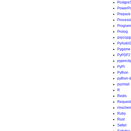
Postgre
PowerPo
Prepack
Process
Program
Prolog
psycopg
PyAutoG
Pygame
PyPDF2
pypercli
PyPI
Python
python-
pyzmail
R
Redis
Request
rmsche
Ruby
Rust
Safari