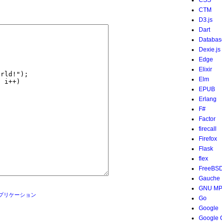
CSS
CTM
D3.js
Dart
Databas
Dexie.js
Edge
Elixir
Elm
EPUB
Erlang
F#
Factor
firecall
Firefox
Flask
flex
FreeBS
Gauche
GNU M
プリケーション
Go
Google
Google 