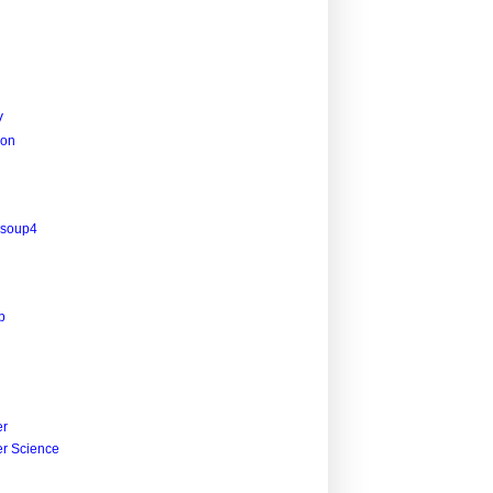
V
ion
lsoup4
p
r
r Science