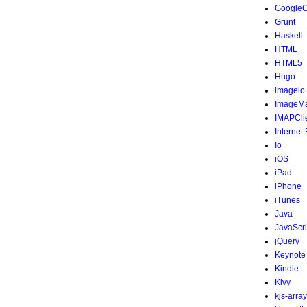
Google
Grunt
Haskell
HTML
HTML5
Hugo
imageio
ImageMa
IMAPCli
Internet
Io
iOS
iPad
iPhone
iTunes
Java
JavaScri
jQuery
Keynote
Kindle
Kivy
kjs-array