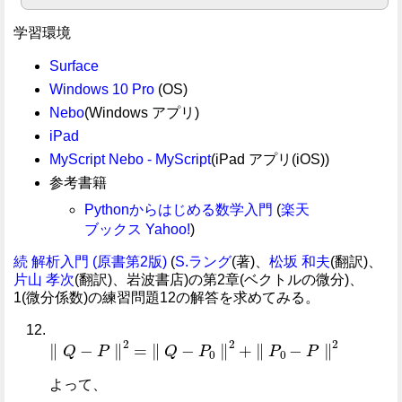
学習環境
Surface
Windows 10 Pro
(OS)
Nebo
(Windows アプリ)
iPad
MyScript Nebo - MyScript
(iPad アプリ(iOS))
参考書籍
Pythonからはじめる数学入門
(
楽天
ブックス
Yahoo!
)
続 解析入門 (原書第2版)
(
S.ラング
(著)、
松坂 和夫
(翻訳)、
片山 孝次
(翻訳)、岩波書店)の第2章(ベクトルの微分)、
1(微分係数)の練習問題12の解答を求めてみる。
∥
Q
-
P
∥
2
=
∥
Q
-
P
0
∥
2
+
∥
P
0
-
P
∥
2
よって、