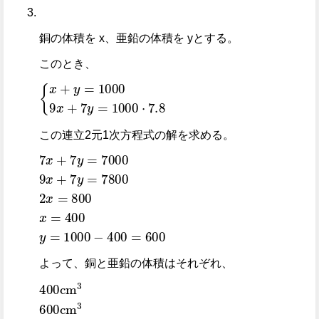
銅の体積を x、亜鉛の体積を yとする。
このとき、
{
x
+
y
=
1000
9
x
+
7
y
=
1000
·
7.8
この連立2元1次方程式の解を求める。
7
400
x
+
7
=
y
600
=
7000
9
x
+
7
y
=
7800
2
x
=
800
x
=
400
y
=
100
よって、銅と亜鉛の体積はそれぞれ、
400
cm
3
600
cm
3