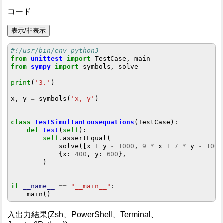
コード
表示/非表示
#!/usr/bin/env python3
from
unittest
import
from
sympy
import
 symbols, solve

print
(
'3.'
)

x, y 
=
 symbols(
'x, y'
)

class
TestSimultanEousequations
(TestCase):

def
test
(
self
):

self
.
assertEqual(

            solve([x 
+
 y 
-
1000
, 
9
*
 x 
+
7
*
 y 
-
1000
            {x: 
400
, y: 
600
},

        )

if
__name__
==
"__main__"
:

入出力結果(Zsh、PowerShell、Terminal、