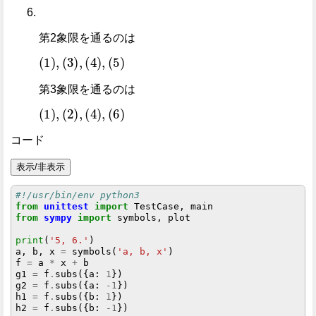
第2象限を通るのは
1
,
3
,
4
,
5
第3象限を通るのは
1
,
2
,
4
,
6
コード
表示/非表示
#!/usr/bin/env python3
from
unittest
import
from
sympy
import
 symbols, plot

print
(
'5, 6.'
)

a, b, x 
=
 symbols(
'a, b, x'
)

f 
=
 a 
*
 x 
+
 b

g1 
=
 f
.
subs({a: 
1
})

g2 
=
 f
.
subs({a: 
-1
})

h1 
=
 f
.
subs({b: 
1
})

h2 
=
 f
.
subs({b: 
-1
})
