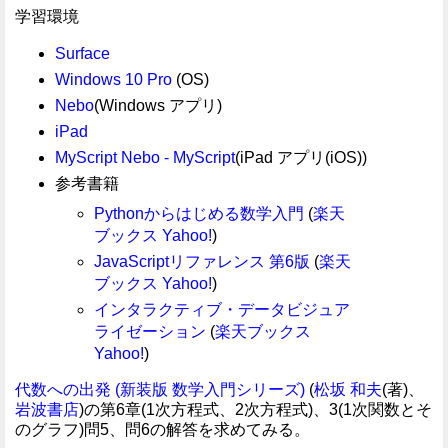
学習環境
Surface
Windows 10 Pro
(OS)
Nebo
(Windows アプリ)
iPad
MyScript Nebo - MyScript
(iPad アプリ(iOS))
参考書籍
Pythonからはじめる数学入門
(
楽天
ブックス
Yahoo!
)
JavaScriptリファレンス 第6版
(
楽天
ブックス
Yahoo!
)
インタラクティブ・データビジュア
ライゼーション
(
楽天ブックス
Yahoo!
)
代数への出発 (新装版 数学入門シリーズ)
(
松坂 和夫
(著)、
岩波書店
)の第6章(1次方程式、2次方程式)、3(1次関数とそ
のグラフ)問5、問6の解答を求めてみる。