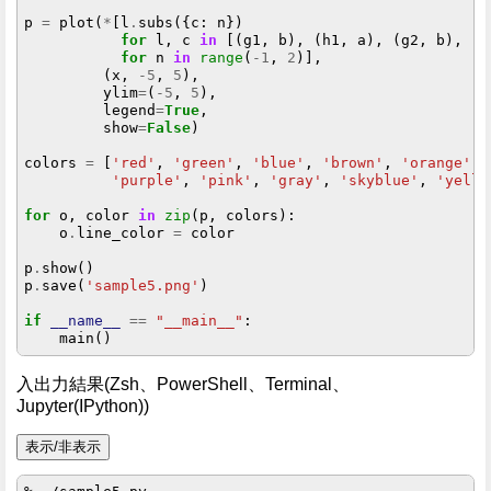
p 
=
 plot(
*
[l
.
subs({c: n})

for
 l, c 
in
 [(g1, b), (h1, a), (g2, b), (h2
for
 n 
in
range
(
-1
, 
2
)],

         (x, 
-5
, 
5
),

         ylim
=
(
-5
, 
5
),

         legend
=
True
,

         show
=
False
)

colors 
=
 [
'red'
, 
'green'
, 
'blue'
, 
'brown'
, 
'orange'
,

'purple'
, 
'pink'
, 
'gray'
, 
'skyblue'
, 
'yello
for
 o, color 
in
zip
(p, colors):

    o
.
line_color 
=
 color

p
.
show()

p
.
save(
'sample5.png'
)

if
__name__
==
"__main__"
:

入出力結果(Zsh、PowerShell、Terminal、
Jupyter(IPython))
表示/非表示