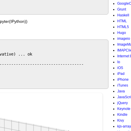
Google
Grunt
Haskell
er(IPython))
HTML
HTML5
Hugo
imageio
ImageMa
IMAPCli
ative) ... ok

Internet
Io
------------------------------------

iOS
iPad
iPhone
iTunes
Java
JavaScri
jQuery
Keynote
Kindle
Kivy
kjs-array