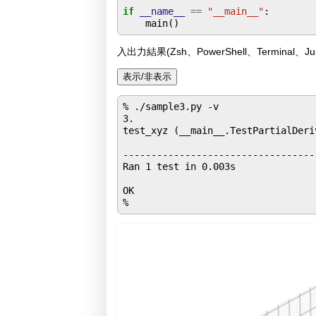
if
__name__
==
"__main__"
:

入出力結果(Zsh、PowerShell、Terminal、Jupyt
表示/非表示
% ./sample3.py -v

3.

test_xyz (__main__.TestPartialDeriv
----------------------------------
Ran 1 test in 0.003s

OK
