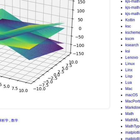
kjs-math
kjs-mat
kjs-math-
Kotlin
ksc
kschem
kscm
ksearch
ksi
Lenovo
Linux
Linx
Lisp
Lua
Mac
macOS
MacPort
Markdo
Math
MathML
解析学
,
数学
MathTyp
matplotl
matplotl