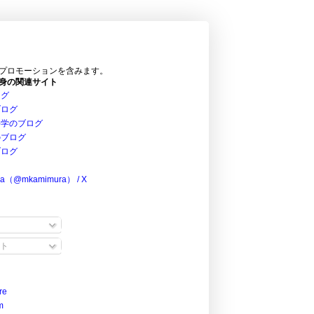
プロモーションを含みます。
身の関連サイト
ログ
ブログ
科学のブログ
のブログ
ブログ
ra（@mkamimura） / X
ト
re
m