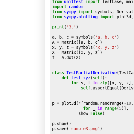
from
unittest
import
import
random
from
sympy
import
from
sympy.plotting
import
 plot3d,
print
(
'3.'
)

a, b, c 
=
 symbols(
'a, b, c'
)

A 
=
 Matrix([a, b, c])

x, y, z 
=
 symbols(
'x, y, z'
)

X 
=
 Matrix([x, y, z])

f 
=
 A
.
dot(X)

class
TestPartialDerivative
(TestCa
def
test_xyz
(
self
):

for
 s, t 
in
zip
([x, y, z],
self
.
assertEqual(Deriv
p 
=
 plot3d(
*
[random
.
randrange(
-10
,
for
 _ 
in
range
(
5
)],

           show
=
False
)

p
.
show()

p
.
save(
'sample3.png'
)
