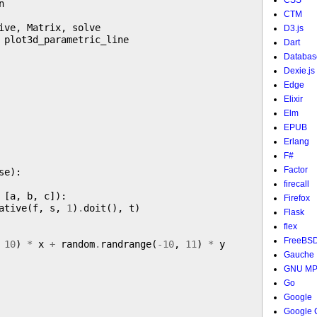
CSS
CTM
D3.js
 plot3d_parametric_line

Dart
Databas
Dexie.js
Edge
Elixir
Elm
EPUB
Erlang
F#
Factor
se):

firecall
 [a, b, c]):

Firefox
ative(f, s, 
1
)
.
doit(), t)

Flask
flex
FreeBS
 
10
) 
*
 x 
+
 random
.
randrange(
-10
, 
11
) 
*
 y

Gauche
GNU M
Go
Google
Google 