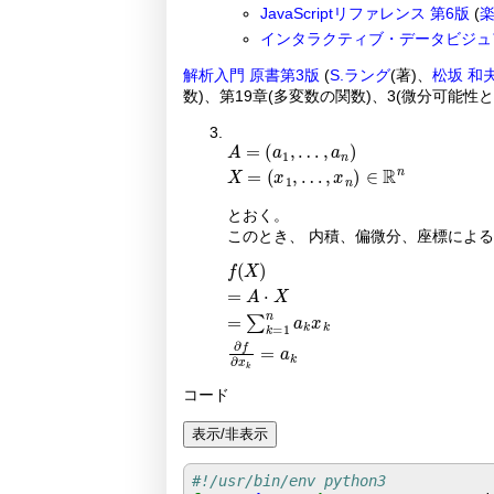
JavaScriptリファレンス 第6版
(
インタラクティブ・データビジュ
解析入門 原書第3版
(
S.ラング
(著)、
松坂 和
数)、第19章(多変数の関数)、3(微分可能
A
…
=
,
a
x
1
n
,
∈
…
ℝ
,
a
n
n
X
=
x
1
,
とおく。
このとき、 内積、偏微分、座標によ
f
1
=
X
n
a
=
a
k
A
k
x
·
X
k
=
∂
f
∑
∂
x
k
k
=
コード
表示/非表示
#!/usr/bin/env python3