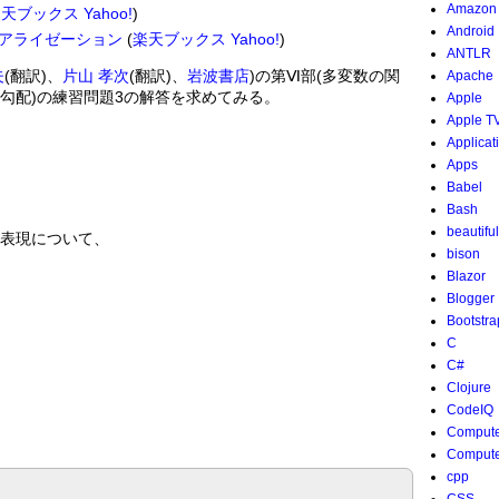
Amazon
楽天ブックス
Yahoo!
)
Android
アライゼーション
(
楽天ブックス
Yahoo!
)
ANTLR
夫
(翻訳)、
片山 孝次
(翻訳)、
岩波書店
)の第Ⅵ部(多変数の関
Apache
性と勾配)の練習問題3の解答を求めてみる。
Apple
Apple T
Applicat
Apps
Babel
Bash
beautifu
る表現について、
bison
Blazor
Blogger
Bootstra
C
C#
Clojure
CodeIQ
Compute
Compute
cpp