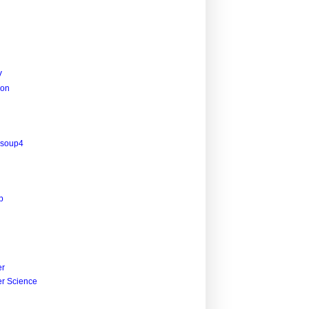
V
ion
lsoup4
p
r
r Science