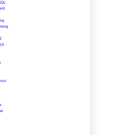
SQL
int
ing
ming
2
UI
p
docx
s
me