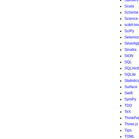
Satistics
Scala
Scheme
Science
scikit-i
SciPy
Seleniu
Silverlig
Sinatra
SION
SQL
SQLAlc
SQLite
Statistic
Surface
Swift
SymPy
TDD
TeX
ThinkPa
Three.js
Tips
TOML