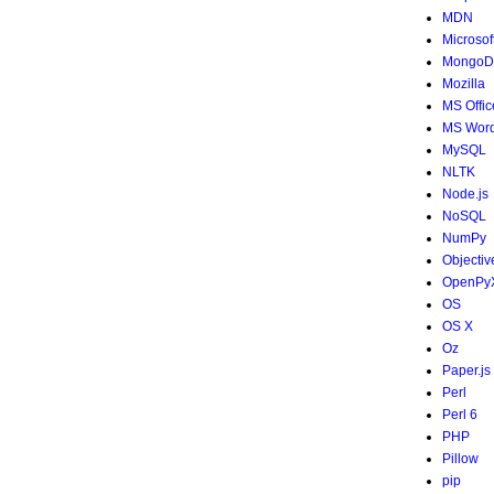
MDN
Microsof
MongoD
Mozilla
MS Offic
MS Wor
MySQL
NLTK
Node.js
NoSQL
NumPy
Objectiv
OpenPy
OS
OS X
Oz
Paper.js
Perl
Perl 6
PHP
Pillow
pip