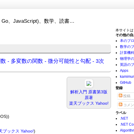
Go、JavaScript)、数学、読書…
本サイトは
その他の自
本のブ
数学の
計算機
物理学
数の関数 - 多変数の関数 - 微分可能性と勾配 - 3次
英語の
Apps
kamimu
GitHub
登録
解析入門 原書第3版
投稿
原著
楽天ブックス
Yahoo!
コメン
ラベル
OS))
.NET
.NET Co
Algorith
天ブックス
Yahoo!
)