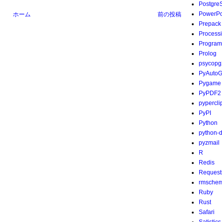
Postgre
PowerPo
ホーム
前の投稿
Prepack
Process
Program
Prolog
psycopg
PyAutoG
Pygame
PyPDF2
pypercli
PyPI
Python
python-
pyzmail
R
Redis
Request
rmsche
Ruby
Rust
Safari