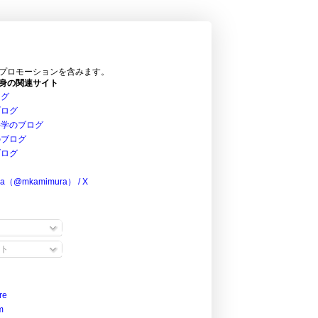
プロモーションを含みます。
身の関連サイト
ログ
ブログ
科学のブログ
のブログ
ブログ
ra（@mkamimura） / X
ト
re
m