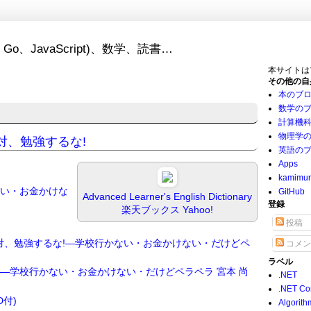
Go、JavaScript)、数学、読書…
本サイトは
その他の自
本のブ
数学の
計算機
物理学
語は絶対、勉強するな!
英語の
Apps
kamimu
ない・お金かけな
GitHub
Advanced Learner's English Dictionary
登録
楽天ブックス
Yahoo!
投稿
対、勉強するな!―学校行かない・お金かけない・だけどペ
コメン
ラベル
!―学校行かない・お金かけない・だけどペラペラ
宮本 尚
.NET
.NET Co
D付)
Algorith