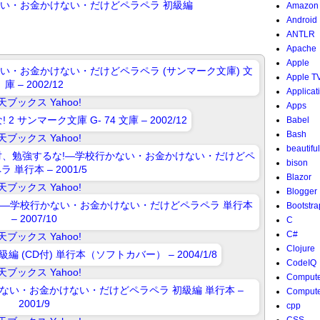
ない・お金かけない・だけどペラペラ 初級編
Amazon
Android
ANTLR
Apache
Apple
Apple T
Applicat
天ブックス
Yahoo!
Apps
Babel
Bash
天ブックス
Yahoo!
beautifu
bison
Blazor
天ブックス
Yahoo!
Blogger
Bootstra
C
C#
天ブックス
Yahoo!
Clojure
CodeIQ
天ブックス
Yahoo!
Compute
Compute
cpp