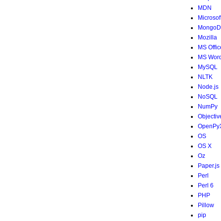
MDN
Microsof
MongoD
Mozilla
MS Offic
MS Wor
MySQL
NLTK
Node.js
NoSQL
NumPy
Objectiv
OpenPy
OS
OS X
Oz
Paper.js
Perl
Perl 6
PHP
Pillow
pip