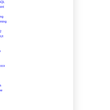
SQL
int
ing
ming
2
UI
p
docx
s
me