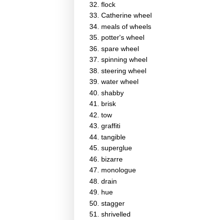
flock
Catherine wheel
meals of wheels
potter's wheel
spare wheel
spinning wheel
steering wheel
water wheel
shabby
brisk
tow
graffiti
tangible
superglue
bizarre
monologue
drain
hue
stagger
shrivelled