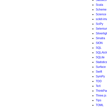
Satistics
Scala
Scheme
Science
scikit-i
SciPy
Seleniu
Silverlig
Sinatra
SION
SQL
SQLAlc
SQLite
Statistic
Surface
Swift
SymPy
TDD
TeX
ThinkPa
Three.js
Tips
TOML