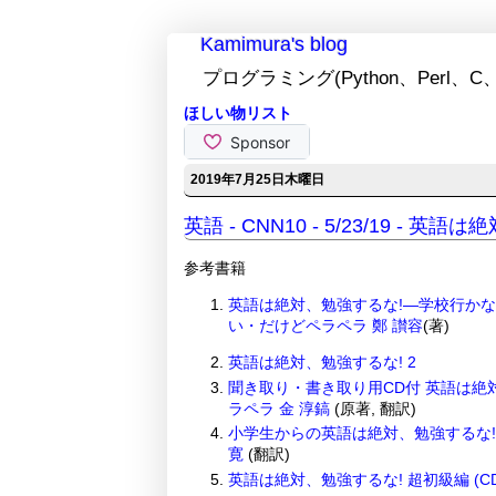
Kamimura's blog
プログラミング(Python、Perl、C、
ほしい物リスト
2019年7月25日木曜日
英語 - CNN10 - 5/23/19 - 英
参考書籍
英語は絶対、勉強するな!―学校行か
い・だけどペラペラ
鄭 讃容
(著)
英語は絶対、勉強するな! 2
聞き取り・書き取り用CD付 英語は絶
ラペラ
金 淳鎬
(原著, 翻訳)
小学生からの英語は絶対、勉強するな
寛
(翻訳)
英語は絶対、勉強するな! 超初級編 (C