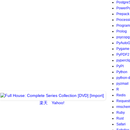
Postgre
PowerPo
Prepack
Process
Program
Prolog
psycopg
PyAutoG
Pygame
PyPDF2
pypercli
PyPI
Python
python-
pyzmail
R
Redis
Request
楽天
Yahoo!
rmsche
Ruby
Rust
Safari