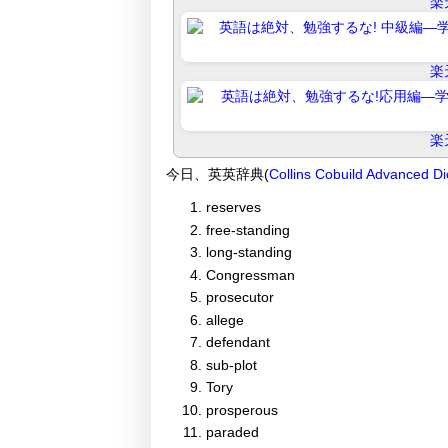
楽
楽
楽
今日、英英辞典(
Collins Cobuild Advanced Di
reserves
free-standing
long-standing
Congressman
prosecutor
allege
defendant
sub-plot
Tory
prosperous
paraded