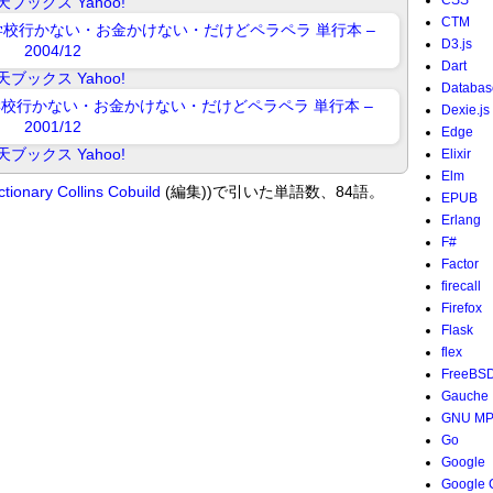
CSS
天ブックス
Yahoo!
CTM
D3.js
Dart
天ブックス
Yahoo!
Databas
Dexie.js
Edge
天ブックス
Yahoo!
Elixir
Elm
ctionary
Collins Cobuild
(編集))で引いた単語数、84語。
EPUB
Erlang
F#
Factor
firecall
Firefox
Flask
flex
FreeBS
Gauche
GNU M
Go
Google
Google 