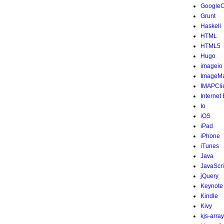
Google
Grunt
Haskell
HTML
HTML5
Hugo
imageio
ImageMa
IMAPCli
Internet
Io
iOS
iPad
iPhone
iTunes
Java
JavaScri
jQuery
Keynote
Kindle
Kivy
kjs-array