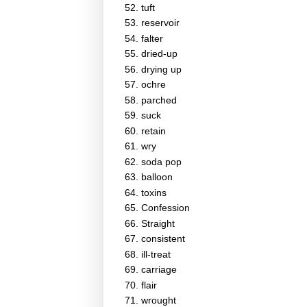
tuft
reservoir
falter
dried-up
drying up
ochre
parched
suck
retain
wry
soda pop
balloon
toxins
Confession
Straight
consistent
ill-treat
carriage
flair
wrought