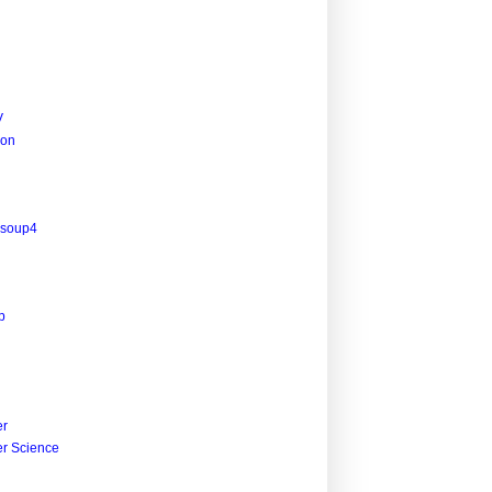
V
ion
lsoup4
p
r
r Science