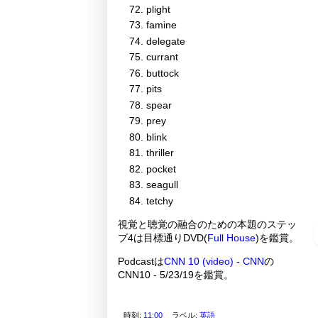
plight
famine
delegate
currant
buttock
pits
spear
prey
blink
thriller
pocket
seagull
tetchy
視覚と聴覚の融合のための本題のステッ
プ4は目標通りDVD(
Full House
)を鑑賞。
Podcastは
CNN 10 (video) - CNN
の
CNN10 - 5/23/19を鑑賞。
時刻:
11:00
ラベル:
英語