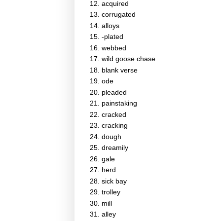
acquired
corrugated
alloys
-plated
webbed
wild goose chase
blank verse
ode
pleaded
painstaking
cracked
cracking
dough
dreamily
gale
herd
sick bay
trolley
mill
alley