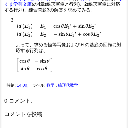
くま学芸文庫
)の4章(線形写像と行列)、2(線形写像に対応
する行列)、練習問題3の解答を求めてみる。
i
d
E
1
=
E
1
=
cos
θ
E
1
'
+
sin
θ
E
2
'
i
d
E
2
=
E
2
=
-
sin
θ
E
1
'
(
)
=
=
cos
'
+
sin
'
i
d
E
E
θ
E
θ
E
1
1
1
2
(
)
=
=
−
sin
'
+
cos
'
i
d
E
E
θ
E
θ
E
2
2
1
2
よって、求める恒等写像および-θ の基底の回転に対
応する行列は、
[
cos
θ
-
sin
θ
sin
θ
cos
θ
]
cos
−
sin
[
]
θ
θ
sin
cos
θ
θ
時刻:
14:00
ラベル:
数学
,
線形代数学
0 コメント:
コメントを投稿