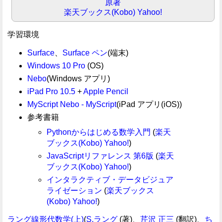
原著
楽天ブックス(Kobo)
Yahoo!
学習環境
Surface
、
Surface ペン
(端末)
Windows 10 Pro
(OS)
Nebo
(Windows アプリ)
iPad Pro 10.5
+
Apple Pencil
MyScript Nebo - MyScript
(iPad アプリ(iOS))
参考書籍
Pythonからはじめる数学入門
(
楽天
ブックス(Kobo)
Yahoo!
)
JavaScriptリファレンス 第6版
(
楽天
ブックス(Kobo)
Yahoo!
)
インタラクティブ・データビジュア
ライゼーション
(
楽天ブックス
(Kobo)
Yahoo!
)
ラング線形代数学(上)
(
S.ラング
(著)、
芹沢 正三
(翻訳)、
ち