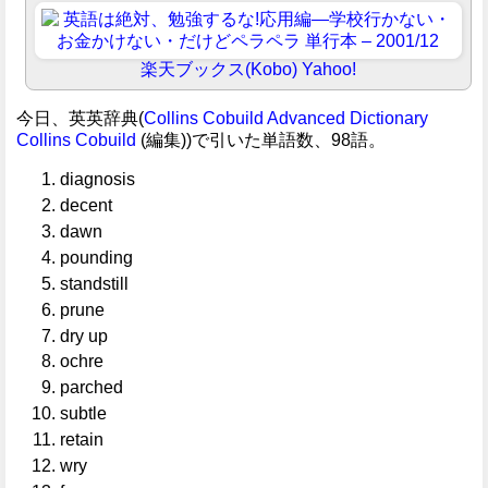
楽天ブックス(Kobo)
Yahoo!
今日、英英辞典(
Collins Cobuild Advanced Dictionary
Collins Cobuild
(編集))で引いた単語数、98語。
diagnosis
decent
dawn
pounding
standstill
prune
dry up
ochre
parched
subtle
retain
wry