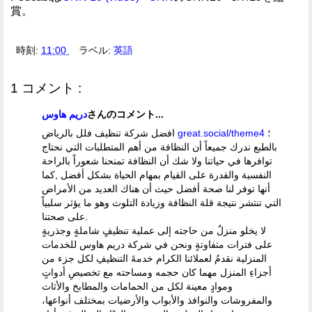
賞。
時刻:
11:00
ラベル:
英語
1 コメント :
さんのコメント...
دريم هاوس
؛
great.social/theme4
افضل شركة تنظيف فلل بالرياض
بالطبع ندرك جميعاً أن النظافة من أهم المتطلبات التي نحتاج
توافرها في حياتنا ولا شك أن النظافة تمنحنا شعوراً بالراحة
النفسية والقدرة على القيام بمهام الحياة بشكل أفضل ,كما
أنها توفر لنا صحة أفضل حيث أن هناك العديد من الأمراض
التي تنتشر نتيجة قلة النظافة وزيادة التلوث وهو ما يؤثر سلبياً
على صحتنا.
لا يخلو منزلٌ من حاجته إلى عملية تنظيفٍ شاملةٍ وجذريةٍ
على فترات متفاوتةٍ ونحن في شركة دريم هاوس للخدمات
المنزلية نقدمُ لعملائنا الكرام خدمةَ التنظيفِ لكل جزء من
أجزاءِ المنزل مهما كان حجمه ومساحته مع تخصيصِ أدواتٍ
وموادٍ معينة لكل من الحمامات والمطابخ والأثاث
والمفروشات والنوافذ والأبواب والأرضيات بمختلف أنواعها،