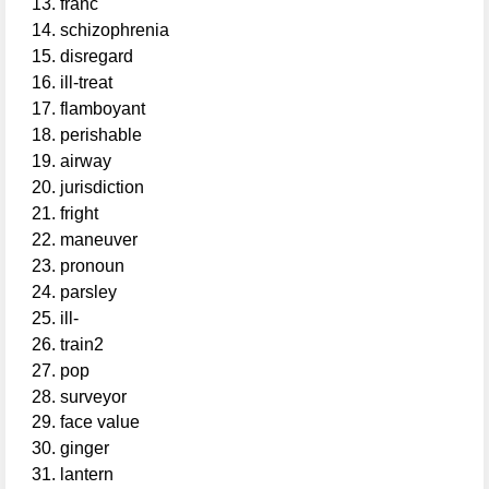
franc
schizophrenia
disregard
ill-treat
flamboyant
perishable
airway
jurisdiction
fright
maneuver
pronoun
parsley
ill-
train2
pop
surveyor
face value
ginger
lantern