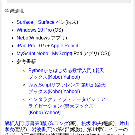
学習環境
Surface
、
Surface ペン
(端末)
Windows 10 Pro
(OS)
Nebo
(Windows アプリ)
iPad Pro 10.5
+
Apple Pencil
MyScript Nebo - MyScript
(iPad アプリ(iOS))
参考書籍
Pythonからはじめる数学入門
(
楽天
ブックス(Kobo)
Yahoo!
)
JavaScriptリファレンス 第6版
(
楽天
ブックス(Kobo)
Yahoo!
)
インタラクティブ・データビジュア
ライゼーション
(
楽天ブックス
(Kobo)
Yahoo!
)
解析入門 原書第3版
(
S.ラング
(著)、
松坂 和夫
(翻訳)、
片山
孝次
(翻訳)、
岩波書店
)の第4部(級数)、第14章(テイラーの