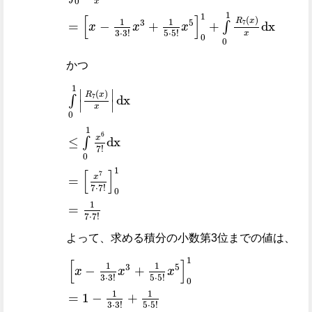
0
x
1
1
[
]
(
)
R
x
1
1
3
5
7
=
−
+
+
dx
∫
x
x
x
3
⋅
3
!
5
⋅
5
!
x
0
0
かつ
∫
0
1
R
7
x
x
dx
≤
∫
0
1
x
6
7
!
dx
=
x
7
7
·
7
!
0
1
=
1
7
·
7
!
1
∣
∣
(
)
R
x
7
dx
∫
∣
∣
x
0
1
6
x
≤
dx
∫
7
!
0
1
[
]
7
x
=
7
⋅
7
!
0
1
=
7
⋅
7
!
よって、求める積分の小数第3位までの値は、
x
-
1
3
·
3
!
x
3
+
1
5
·
5
!
x
5
0
1
=
1
-
1
3
·
3
!
+
1
5
·
5
!
=
3
·
5
·
1
[
]
1
1
3
5
−
+
x
x
x
3
⋅
3
!
5
⋅
5
!
0
1
1
=
1
−
+
3
⋅
3
!
5
⋅
5
!