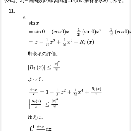
公式)、3(三角関数)の練習問題11-(a)の解答を求めてみる。
sin
x
=
sin
0
+
cos
0
x
-
1
2
!
sin
0
x
2
-
1
3
!
cos
0
x
3
+
1
sin
x
1
1
2
=
sin
0
+
(
cos
0
)
−
(
sin
0
)
−
(
cos
0
)
x
x
3
!
2
!
1
1
3
5
=
−
+
+
(
)
x
x
x
R
x
7
3
!
5
!
剰余項の評価。
R
7
x
≤
x
7
7
!
7
|
|
x
|
(
)
|
≤
R
x
7
7
!
よって、
sin
x
x
=
1
-
1
3
!
x
2
+
1
5
!
x
4
+
R
7
x
x
R
7
x
x
≤
x
6
7
!
(
)
R
x
sin
1
1
2
4
x
7
=
1
−
+
+
x
x
3
!
5
!
x
x
6
∣
∣
|
|
(
)
x
R
x
7
≤
∣
∣
7
!
x
ゆえに、
∫
0
1
sin
x
x
dx
=
x
-
1
3
·
3
!
x
3
+
1
5
·
5
!
x
5
0
1
+
∫
0
1
R
7
1
sin
x
dx
∫