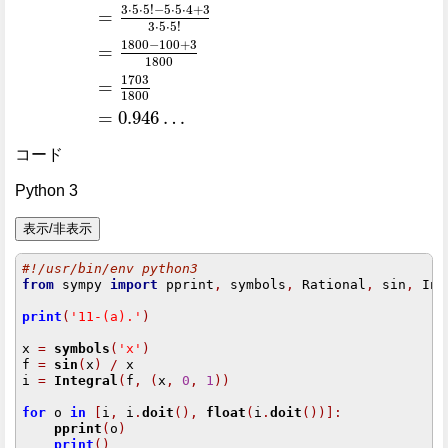
3
⋅
5
⋅
5
!
−
5
⋅
5
⋅
4
+
3
=
3
⋅
5
⋅
5
!
1800
−
100
+
3
=
1800
1703
=
1800
=
0.946
…
コード
Python 3
#!/usr/bin/env python3
from
 sympy 
import
 pprint
,
 symbols
,
 Rational
,
 sin
,
 Int
print
(
'11-(a).'
)
x 
=
symbols
(
'x'
)
f 
=
sin
(
x
)
/
 x

i 
=
Integral
(
f
,
(
x
,
0
,
1
))
for
 o 
in
[
i
,
 i
.
doit
(),
float
(
i
.
doit
())]:
pprint
(
o
)
print
()