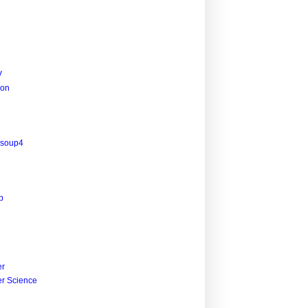
V
ion
lsoup4
p
r
r Science