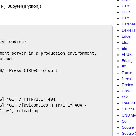
CSS
upyter(IPython))
CTM
D3.js
Dart
Databas
Dexie.js
Edge
y loading)

Elixir
Elm
ment server in a production environment.

EPUB
tead.

Erlang
F#
0/ (Press CTRL+C to quit)

Factor
firecall
Firefox
Flask
flex
6] "GET / HTTP/1.1" 404 -

FreeBS
6] "GET /favicon.ico HTTP/1.1" 404 -

Gauche
1.py', reloading

GNU M
Go
Google
Google 