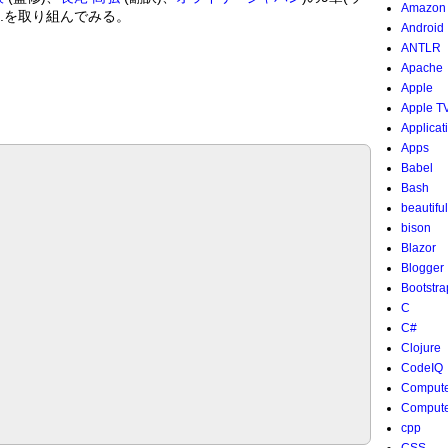
Amazon
、3.を取り組んでみる。
Android
ANTLR
Apache
Apple
Apple T
Applicat
Apps
Babel
Bash
beautifu
bison
Blazor
Blogger
Bootstra
C
C#
Clojure
CodeIQ
Compute
Compute
cpp