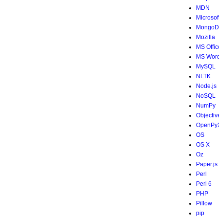
MDN
Microsof
MongoD
Mozilla
MS Offic
MS Wor
MySQL
NLTK
Node.js
NoSQL
NumPy
Objectiv
OpenPy
OS
OS X
Oz
Paper.js
Perl
Perl 6
PHP
Pillow
pip