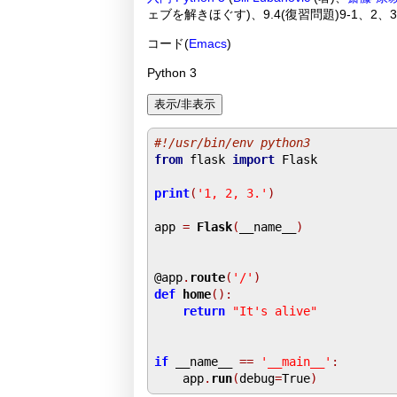
ェブを解きほぐす)、9.4(復習問題)9-1、2
コード(
Emacs
)
Python 3
#!/usr/bin/env python3
from
 flask 
import
 Flask

print
(
'1, 2, 3.'
)
app 
=
Flask
(
__name__
)
@app
.
route
(
'/'
)
def
home
():
return
"It's alive"
if
 __name__ 
==
'__main__'
:
    app
.
run
(
debug
=
True
)