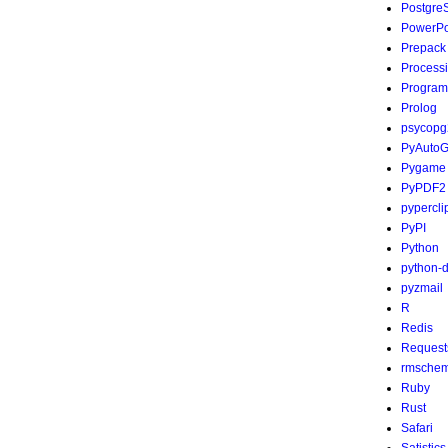
Postgre
PowerPo
Prepack
Process
Program
Prolog
psycopg
PyAutoG
Pygame
PyPDF2
pypercli
PyPI
Python
python-
pyzmail
R
Redis
Request
rmsche
Ruby
Rust
Safari