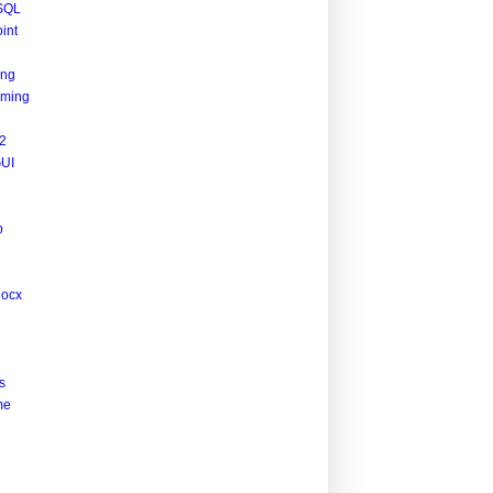
SQL
int
ing
ming
2
UI
p
docx
s
me