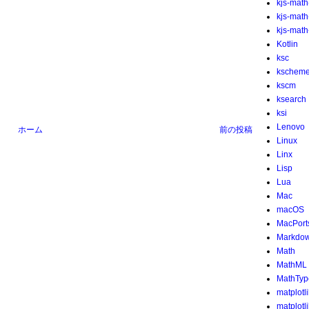
kjs-math
kjs-mat
kjs-math-
Kotlin
ksc
kschem
kscm
ksearch
ksi
Lenovo
ホーム
前の投稿
Linux
Linx
Lisp
Lua
Mac
macOS
MacPort
Markdo
Math
MathML
MathTyp
matplotl
matplotl