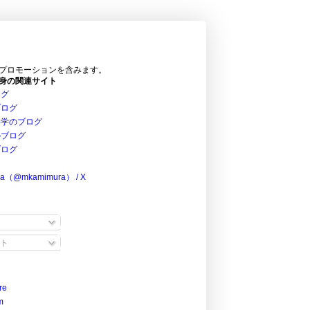
プロモーションを含みます。
身の関連サイト
ログ
ブログ
科学のブログ
のブログ
ブログ
ra（@mkamimura） / X
ト
re
m