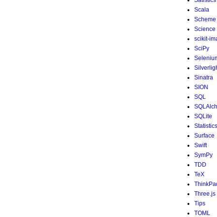
Satistics
Scala
Scheme
Science
scikit-i
SciPy
Seleniu
Silverlig
Sinatra
SION
SQL
SQLAlc
SQLite
Statistic
Surface
Swift
SymPy
TDD
TeX
ThinkPa
Three.js
Tips
TOML