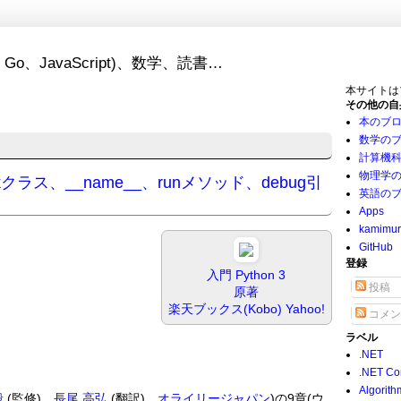
Go、JavaScript)、数学、読書…
本サイトは
その他の自
本のブ
数学の
計算機
物理学
skクラス、__name__、runメソッド、debug引
英語の
Apps
kamimu
GitHub
登録
入門 Python 3
投稿
原著
楽天ブックス(Kobo)
Yahoo!
コメン
ラベル
.NET
.NET Co
Algorith
毅
(監修)、
長尾 高弘
(翻訳)、
オライリージャパン
)の9章(ウ