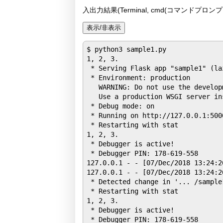
入出力結果(Terminal, cmd(コマンドプロンプト), J
$ python3 sample1.py

1, 2, 3.

 * Serving Flask app "sample1" (laz
 * Environment: production

   WARNING: Do not use the develop
   Use a production WSGI server ins
 * Debug mode: on

 * Running on http://127.0.0.1:500
 * Restarting with stat

1, 2, 3.

 * Debugger is active!

 * Debugger PIN: 178-619-558

127.0.0.1 - - [07/Dec/2018 13:24:2
127.0.0.1 - - [07/Dec/2018 13:24:2
 * Detected change in '... /sample
 * Restarting with stat

1, 2, 3.

 * Debugger is active!

 * Debugger PIN: 178-619-558
