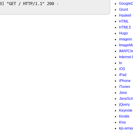
3] "GET / HTTP/1.1" 200 -

Google
Grunt
Haskell
HTML
HTML5
Hugo
imageio
ImageMa
IMAPCli
Internet
Io
iOS
iPad
iPhone
iTunes
Java
JavaScri
jQuery
Keynote
Kindle
Kivy
kjs-array