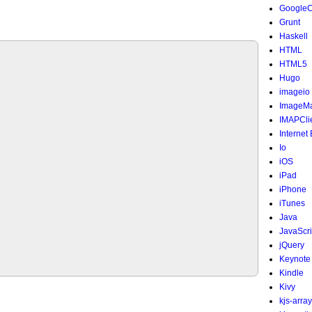
Google
Grunt
Haskell
HTML
HTML5
Hugo
imageio
ImageMa
IMAPCli
Internet
Io
iOS
iPad
iPhone
iTunes
Java
JavaScri
jQuery
Keynote
Kindle
Kivy
kjs-array