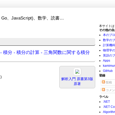
Go、JavaScript)、数学、読書…
本サイトは
その他の自
本のブ
数学の
計算機
物理学
- 解析学 - 積分 - 積分の計算 - 三角関数に関する積分
英語の
Apps
kamimu
GitHub
登録
)
解析入門 原書第3版
投稿
原著
コメン
ラベル
.NET
.NET Co
Algorith