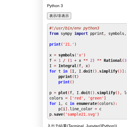
Python 3
#!/usr/bin/env python3
from
 sympy 
import
 pprint
,
 symbols
,
print
(
'21.'
)
x 
=
symbols
(
'x'
)
f 
=
1
/
(
1
+
 x 
**
2
)
**
Rational
(
3
I 
=
Integral
(
f
,
 x
)
for
 t 
in
[
I
,
 I
.
doit
().
simplify
()]:
pprint
(
t
)
print
()
p 
=
plot
(
f
,
 I
.
doit
().
simplify
(),
 l
colors 
=
[
'red'
,
'green'
]
for
 i
,
 c 
in
enumerate
(
colors
):
    p
[
i
].
line_color 
=
 c

p
.
save
(
'sample21.svg'
)
入出力結果(Terminal, Jupyter(IPython))