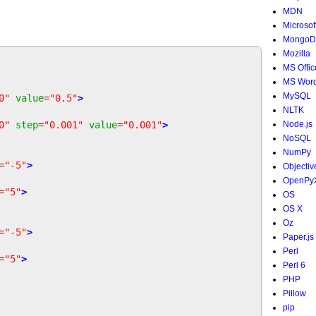
MDN
Microsof
MongoD
Mozilla
MS Offic
MS Wor
MySQL
0"
value
=
"0.5"
>
NLTK
0"
step
=
"0.001"
value
=
"0.001"
>
Node.js
NoSQL
NumPy
=
"-5"
>
Objectiv
OpenPy
=
"5"
>
OS
OS X
Oz
=
"-5"
>
Paper.js
Perl
=
"5"
>
Perl 6
PHP
Pillow
pip