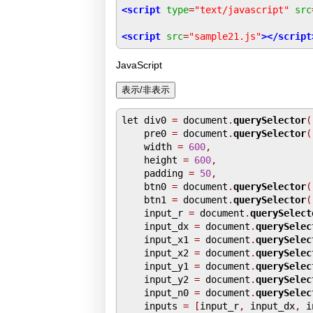
<script
type
=
"text/javascript"
src
<script
src
=
"sample21.js"
></script
JavaScript
let div0 
=
 document
.
querySelector
(
    pre0 
=
 document
.
querySelector
(
    width 
=
600
,
    height 
=
600
,
    padding 
=
50
,
    btn0 
=
 document
.
querySelector
(
    btn1 
=
 document
.
querySelector
(
    input_r 
=
 document
.
querySelect
    input_dx 
=
 document
.
querySelec
    input_x1 
=
 document
.
querySelec
    input_x2 
=
 document
.
querySelec
    input_y1 
=
 document
.
querySelec
    input_y2 
=
 document
.
querySelec
    input_n0 
=
 document
.
querySelec
    inputs 
=
[
input_r
,
 input_dx
,
 i