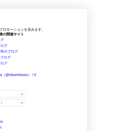
プロモーションを含みます。
身の関連サイト
ログ
ブログ
科学のブログ
のブログ
ブログ
ra（@mkamimura） / X
ト
re
m