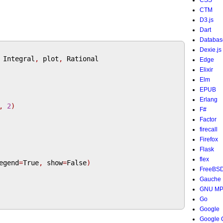
CSS
CTM
D3.js
Dart
Databas
Dexie.js
 Integral
,
 plot
,
 Rational

Edge
Elixir
Elm
EPUB
Erlang
,
2
)
F#
Factor
firecall
Firefox
Flask
flex
egend
=
True
,
 show
=
False
)
FreeBS
Gauche
GNU M
Go
Google
Google 