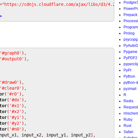
Postgre
=
"https://cdnjs.cloudflare.com/ajax/libs/d3/4.2.6/d3.min
PowerPo
Prepack
>
Process
Program
Prolog
psycopg
PyAutoG
Pygame
'#graph0'
),
PyPDF2
'#output0'
),
pypercli
PyPI
Python
'#draw0'
),
python-
'#clear0'
),
pyzmail
or
(
'#r0'
),
R
tor
(
'#dx'
),
Redis
tor
(
'#x1'
),
Request
tor
(
'#x2'
),
rmsche
tor
(
'#y1'
),
Ruby
tor
(
'#y2'
),
Rust
tor
(
'#n0'
),
Safari
nput_x1
,
 input_x2
,
 input_y1
,
 input_y2
],