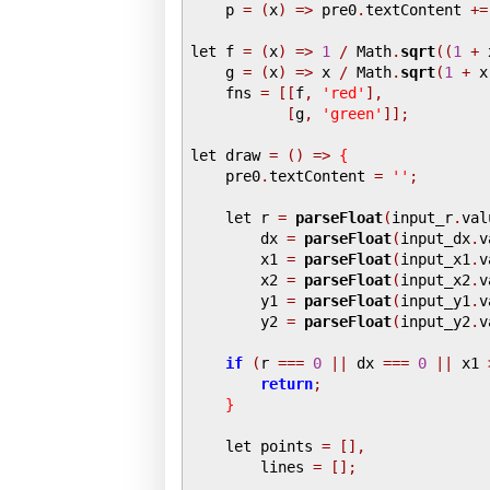
    p 
=
(
x
)
=>
 pre0
.
textContent 
+=
let f 
=
(
x
)
=>
1
/
 Math
.
sqrt
((
1
+
 
    g 
=
(
x
)
=>
 x 
/
 Math
.
sqrt
(
1
+
 x
    fns 
=
[[
f
,
'red'
],
[
g
,
'green'
]];
let draw 
=
()
=>
{
    pre0
.
textContent 
=
''
;
    let r 
=
parseFloat
(
input_r
.
val
        dx 
=
parseFloat
(
input_dx
.
v
        x1 
=
parseFloat
(
input_x1
.
v
        x2 
=
parseFloat
(
input_x2
.
v
        y1 
=
parseFloat
(
input_y1
.
v
        y2 
=
parseFloat
(
input_y2
.
v
if
(
r 
===
0
||
 dx 
===
0
||
 x1 
return
;
}
    let points 
=
[],
        lines 
=
[];