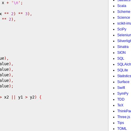
Satistics
 x 
+
'
\n
'
;
Scala
Scheme
x 
**
2
)
**
3
),
Science
 
**
2
),
scikit-i
SciPy
Seleniu
Silverlig
Sinatra
SION
ue
),
SQL
alue
),
SQLAlc
alue
),
SQLite
alue
),
Statistic
alue
),
Surface
alue
);
Swift
SymPy
>
 x2 
||
 y1 
>
 y2
)
{
TDD
TeX
ThinkPa
Three.js
Tips
TOML