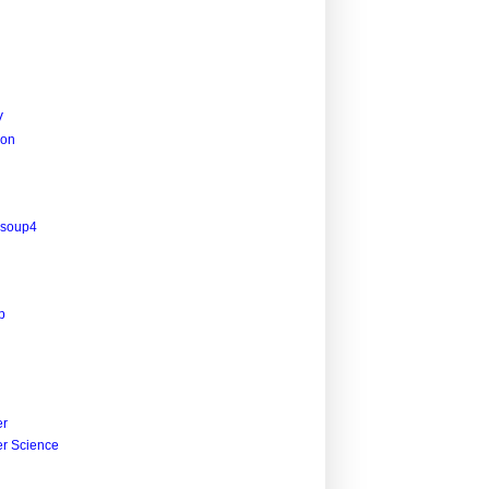
V
ion
lsoup4
p
r
r Science