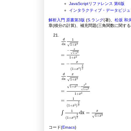
JavaScriptリファレンス 第6版
インタラクティブ・データビジュ
解析入門 原書第3版
(
S.ラング
(著)、
松坂 和
章(積分の計算)、補充問題(三角関数に関する
d
dx
1
1
+
x
2
=
-
x
1
+
x
2
1
+
x
2
=
-
x
1
+
x
2
3
1
d
dx
1
+
√
2
x
x
−
2
√
1
+
=
x
1
+
2
x
x
=
−
3
(
1
+
)
2
2
x
d
x
dx
1
+
√
2
x
2
x
1
+
−
√
2
x
2
√
1
+
=
x
1
+
2
x
1
=
3
(
1
+
)
2
2
x
1
x
dx
=
∫
3
1
+
√
2
x
(
1
+
)
2
2
x
コード(
Emacs
)