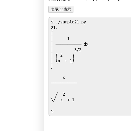
$ ./sample21.py

21.

⌠               

⎮      1        

⎮ ─────────── dx

⎮         3/2   

⎮ ⎛ 2    ⎞      

⎮ ⎝x  + 1⎠      

⌡               

     x     

───────────

   ________

  ╱  2     

╲╱  x  + 1 
