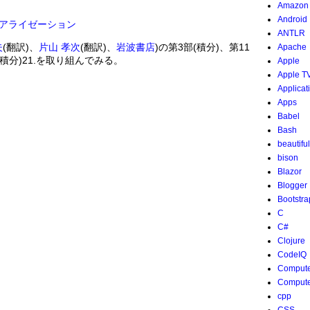
Amazon
Android
アライゼーション
ANTLR
夫
(翻訳)、
片山 孝次
(翻訳)、
岩波書店
)の第3部(積分)、第11
Apache
積分)21.を取り組んでみる。
Apple
Apple T
2
d
dx
x
1
+
x
2
=
1
+
x
2
-
x
2
1
+
x
2
1
+
x
2
=
1
1
+
x
2
3
2
∫
1
1
+
x
2
3
2
dx
=
x
1
+
x
2
Applicat
Apps
Babel
Bash
beautifu
bison
Blazor
Blogger
Bootstra
C
C#
Clojure
CodeIQ
Compute
Compute
cpp