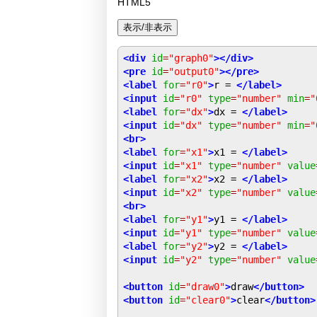
HTML5
<div
id
=
"graph0"
></div>
<pre
id
=
"output0"
></pre>
<label
for
=
"r0"
>
r = 
</label>
<input
id
=
"r0"
type
=
"number"
min
=
"
<label
for
=
"dx"
>
dx = 
</label>
<input
id
=
"dx"
type
=
"number"
min
=
"
<br>
<label
for
=
"x1"
>
x1 = 
</label>
<input
id
=
"x1"
type
=
"number"
value
<label
for
=
"x2"
>
x2 = 
</label>
<input
id
=
"x2"
type
=
"number"
value
<br>
<label
for
=
"y1"
>
y1 = 
</label>
<input
id
=
"y1"
type
=
"number"
value
<label
for
=
"y2"
>
y2 = 
</label>
<input
id
=
"y2"
type
=
"number"
value
<button
id
=
"draw0"
>
draw
</button>
<button
id
=
"clear0"
>
clear
</button>