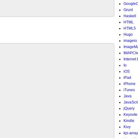
Google
Grunt
Haskell
HTML
HTML5
Hugo
imageio
ImageMa
IMAPCli
Internet
Io
iOS
iPad
iPhone
iTunes
Java
JavaScri
jQuery
Keynote
Kindle
Kivy
kjs-array