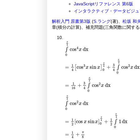
JavaScriptリファレンス 第6版
インタラクティブ・データビジュ
解析入門 原書第3版
(
S.ラング
(著)、
松坂 和
章(積分の計算)、補充問題(三角関数に関する
∫
0
π
4
cos
4
x
dx
=
1
4
cos
3
x
sin
x
0
π
4
+
π
4
4
cos
dx
∫
x
0
π
4
π
3
1
3
2
=
cos
sin
+
cos
dx
[
]
∫
4
x
x
x
0
4
4
0
π
4
3
1
2
=
+
cos
dx
∫
x
4
16
0
π
4
2
cos
dx
∫
x
0
π
4
π
1
1
=
[
cos
sin
]
+
1
dx
4
∫
x
x
0
2
2
0
1
π
=
+
4
8