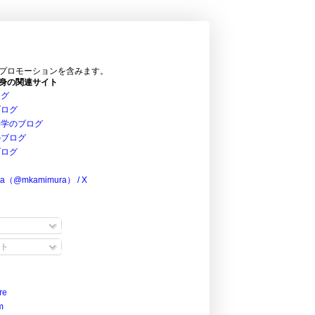
プロモーションを含みます。
身の関連サイト
ログ
ブログ
科学のブログ
のブログ
ブログ
ra（@mkamimura） / X
ト
re
m