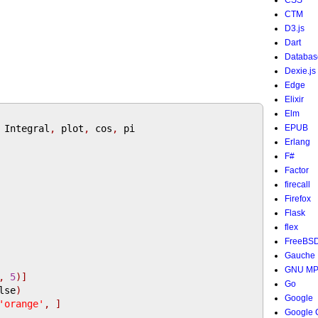
CSS
CTM
D3.js
Dart
Databas
Dexie.js
Edge
Elixir
Elm
 Integral
,
 plot
,
 cos
,
 pi

EPUB
Erlang
F#
Factor
firecall
Firefox
Flask
flex
FreeBS
Gauche
GNU M
,
5
)]
Go
lse
)
Google
'orange'
,
]
Google 