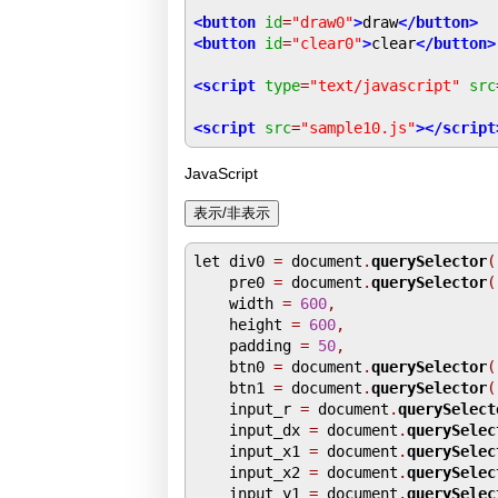
<button
id
=
"draw0"
>
draw
</button>
<button
id
=
"clear0"
>
clear
</button>
<script
type
=
"text/javascript"
src
<script
src
=
"sample10.js"
></script
JavaScript
let div0 
=
 document
.
querySelector
(
    pre0 
=
 document
.
querySelector
(
    width 
=
600
,
    height 
=
600
,
    padding 
=
50
,
    btn0 
=
 document
.
querySelector
(
    btn1 
=
 document
.
querySelector
(
    input_r 
=
 document
.
querySelect
    input_dx 
=
 document
.
querySelec
    input_x1 
=
 document
.
querySelec
    input_x2 
=
 document
.
querySelec
    input_y1 
=
 document
.
querySelec