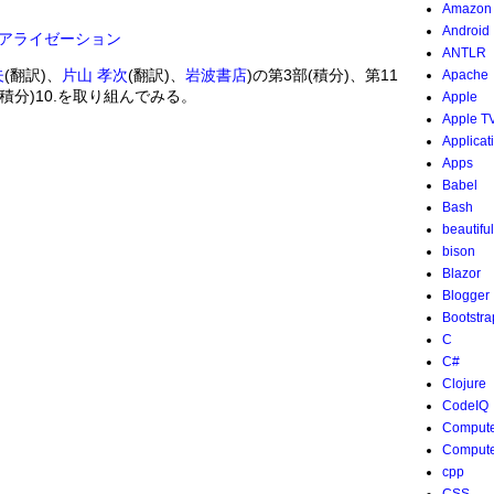
Amazon
Android
アライゼーション
ANTLR
夫
(翻訳)、
片山 孝次
(翻訳)、
岩波書店
)の第3部(積分)、第11
Apache
積分)10.を取り組んでみる。
Apple
Apple T
3
4
∫
0
π
4
cos
2
x
dx
=
1
16
+
3
4
∫
0
π
4
cos
2
x
dx
∫
0
π
4
cos
2
x
dx
=
1
2
cos
x
s
Applicat
Apps
Babel
Bash
beautifu
bison
Blazor
Blogger
Bootstra
C
C#
Clojure
CodeIQ
Compute
Compute
cpp