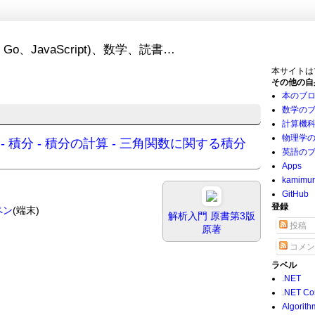
Go、JavaScript)、数学、読書…
本サイトは
その他の自
本のブ
数学の
計算機
物理学
- 解析学 - 積分 - 積分の計算 - 三角関数に関する積分
英語の
Apps
kamimu
GitHub
登録
eペン
(端末)
解析入門 原書第3版
投稿
原著
コメン
ラベル
.NET
.NET Co
Algorith