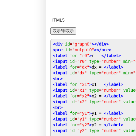
HTML5
<div
id
=
"graph0"
></div>
<pre
id
=
"output0"
></pre>
<label
for
=
"r0"
>
r = 
</label>
<input
id
=
"r0"
type
=
"number"
min
=
"
<label
for
=
"dx"
>
dx = 
</label>
<input
id
=
"dx"
type
=
"number"
min
=
"
<br>
<label
for
=
"x1"
>
x1 = 
</label>
<input
id
=
"x1"
type
=
"number"
value
<label
for
=
"x2"
>
x2 = 
</label>
<input
id
=
"x2"
type
=
"number"
value
<br>
<label
for
=
"y1"
>
y1 = 
</label>
<input
id
=
"y1"
type
=
"number"
value
<label
for
=
"y2"
>
y2 = 
</label>
<input
id
=
"y2"
type
=
"number"
value