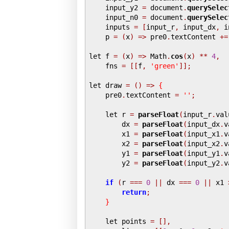
    input_y2 
=
 document
.
querySelec
    input_n0 
=
 document
.
querySelec
    inputs 
=
[
input_r
,
 input_dx
,
 i
    p 
=
(
x
)
=>
 pre0
.
textContent 
+=
let f 
=
(
x
)
=>
 Math
.
cos
(
x
)
**
4
,
    fns 
=
[[
f
,
'green'
]];
let draw 
=
()
=>
{
    pre0
.
textContent 
=
''
;
    let r 
=
parseFloat
(
input_r
.
val
        dx 
=
parseFloat
(
input_dx
.
v
        x1 
=
parseFloat
(
input_x1
.
v
        x2 
=
parseFloat
(
input_x2
.
v
        y1 
=
parseFloat
(
input_y1
.
v
        y2 
=
parseFloat
(
input_y2
.
v
if
(
r 
===
0
||
 dx 
===
0
||
 x1 
return
;
}
    let points 
=
[],