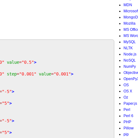
MDN
Microsof
MongoD
Mozilla
MS Offic
MS Wor
MySQL
NLTK
Node.js
NoSQL
0"
value
=
"0.5"
>
NumPy
Objectiv
0"
step
=
"0.001"
value
=
"0.001"
>
OpenPy
OS
=
"-5"
>
OS X
Oz
=
"5"
>
Paper.js
Perl
Perl 6
=
"-5"
>
PHP
Pillow
=
"5"
>
pip