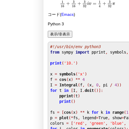
3
3
3
1
1
+
+
=
+
i
v
π
4
16
16
32
32
コード(
Emacs
)
Python 3
#!/usr/bin/env python3
from
 sympy 
import
 pprint
,
 symbols
,
print
(
'10.'
)
x 
=
symbols
(
'x'
)
f 
=
cos
(
x
)
**
4
I 
=
Integral
(
f
,
(
x
,
0
,
 pi 
/
4
))
for
 t 
in
[
I
,
 I
.
doit
()]:
pprint
(
t
)
print
()
fs 
=
[
cos
(
x
)
**
 k 
for
 k 
in
range
(
1
p 
=
plot
(*
fs
,
 legend
=
True
,
 show
=
Fa
colors 
=
[
'red'
,
'green'
,
'blue'
,
for
 i
,
 color 
in
enumerate
(
colors
):