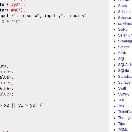
Satistics
tor
(
'#y2'
),
Scala
tor
(
'#n0'
),
Scheme
nput_x1
,
 input_x2
,
 input_y1
,
 input_y2
],
Science
 x 
+
'
\n
'
;
scikit-i
SciPy
Seleniu
Silverlig
Sinatra
SION
SQL
SQLAlc
ue
),
SQLite
alue
),
Statistic
alue
),
alue
),
Surface
alue
),
Swift
alue
);
SymPy
TDD
>
 x2 
||
 y1 
>
 y2
)
{
TeX
ThinkPa
Three.js
Tips
TOML