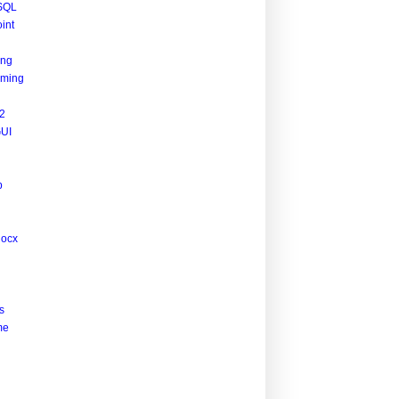
SQL
int
ing
.js"
integrity
=
"sha256-5idA201uSwHAROtCops7codXJ0vja+6wb
ming
2
UI
p
docx
s
me