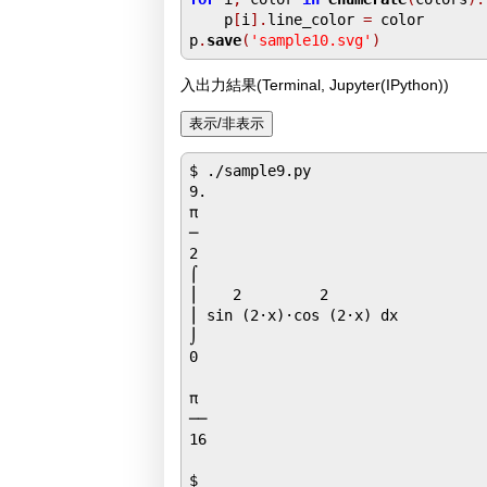
    p
[
i
].
line_color 
=
 color

p
.
save
(
'sample10.svg'
)
入出力結果(Terminal, Jupyter(IPython))
$ ./sample9.py

9.

π                       

─                       

2                       

⌠                       

⎮    2         2        

⎮ sin (2⋅x)⋅cos (2⋅x) dx

⌡                       

0                       

π 

──

16
