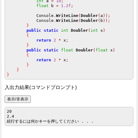
int
 a 
=
10
;
float
 b 
=
1.2f
;
            Console
.
WriteLine
(
Doubler
(
a
));
            Console
.
WriteLine
(
Doubler
(
b
));
}
public
static
int
Doubler
(
int
 x
)
{
return
2
*
 x
;
}
public
static
float
Doubler
(
float
 x
)
{
return
2
*
 x
;
}
}
}
入出力結果(コマンドプロンプト)
20

2.4
