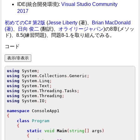
IDE(統合開発環境):
Visual Studio Community
2017
初めてのC# 第2版
(
Jesse Liberty
(著)、
Brian MacDonald
(著)
、
日向 俊二
(翻訳)、
オライリージャパン
)の8章(メソッ
ド)、8.5(練習問題)、問題8-1.を取り組んでみる。
コード
using
 System
;
using
 System
.
Collections
.
Generic
;
using
 System
.
Linq
;
using
 System
.
Text
;
using
 System
.
Threading
.
Tasks
;
using
 System
.
Threading
;
using
 System
.
IO
;
namespace
{
class
Program
{
static
void
Main
(
string
[]
 args
)
{