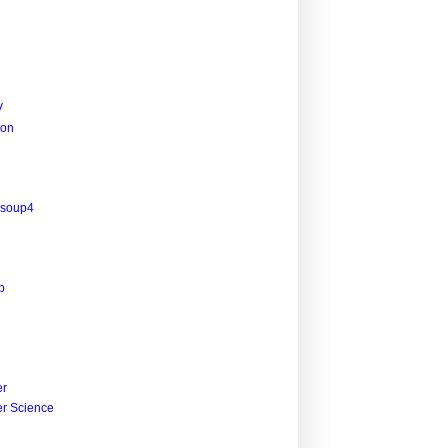
V
ion
lsoup4
p
r
r Science