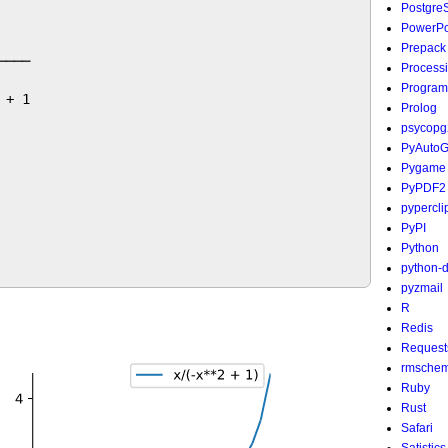
Postgre
   

PowerPo
   

Prepack
───

Process
   

Program
+ 1

Prolog
psycopg
PyAutoG
Pygame
PyPDF2
pypercli
PyPI
Python
python-
pyzmail
R
Redis
Request
rmsche
Ruby
Rust
Safari