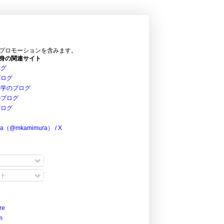
プロモーションを含みます。
身の関連サイト
ログ
ブログ
科学のブログ
のブログ
ブログ
ra（@mkamimura） / X
ト
re
m