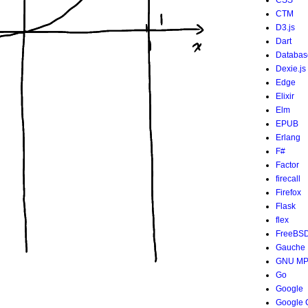
CSS
CTM
D3.js
Dart
Databas
Dexie.js
Edge
Elixir
Elm
EPUB
Erlang
F#
Factor
firecall
Firefox
Flask
flex
FreeBS
Gauche
GNU M
Go
Google
Google 