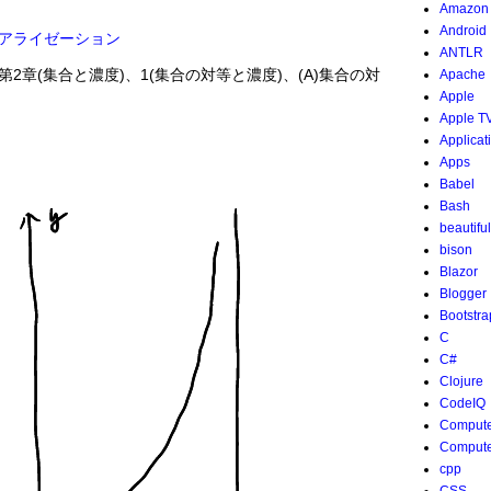
Amazon
Android
アライゼーション
ANTLR
の第2章(集合と濃度)、1(集合の対等と濃度)、(A)集合の対
Apache
Apple
Apple T
Applicat
Apps
Babel
Bash
beautifu
bison
Blazor
Blogger
Bootstra
C
C#
Clojure
CodeIQ
Compute
Compute
cpp