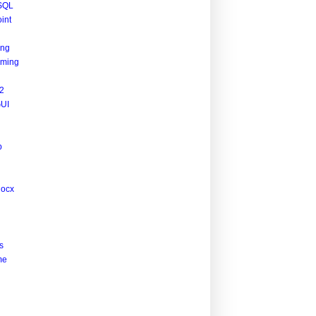
SQL
int
ing
ming
2
UI
p
docx
s
me