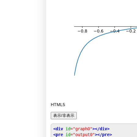
HTML5
<div
id
=
"graph0"
></div>
<pre
id
=
"output0"
></pre>