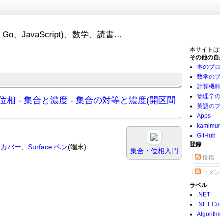
Go、JavaScript)、数学、読書…
本サイトは
その他の自
本のブ
数学の
計算機
物理学
 - 集合と位相 - 集合と濃度 - 集合の対等と濃度(開区間
英語の
Apps
kamimu
GitHub
登録
プ カバー
、
Surface ペン
(端末)
集合・位相入門
投稿
コメン
ラベル
.NET
.NET Co
Algorith