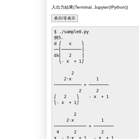
入出力結果(Terminal, Jupyter(IPython))
$ ./sample0.py

例5.

d ⎛   x    ⎞

──⎜────────⎟

dx⎜   2    ⎟

  ⎝- x  + 1⎠

       2              

    2⋅x          1    

─────────── + ────────

          2      2    

⎛   2    ⎞    - x  + 1

⎝- x  + 1⎠            

        2               

     2⋅x           1    

───────────── + ────────

 4      2          2    

x  - 2⋅x  + 1   - x  + 1
