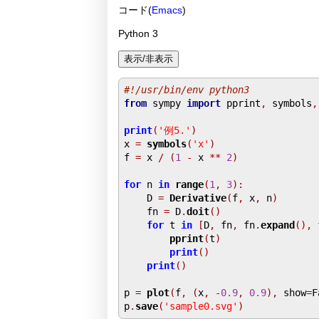
コード(
Emacs
)
Python 3
#!/usr/bin/env python3
from
 sympy 
import
 pprint
,
 symbols
,
print
(
'例5.'
)
x 
=
symbols
(
'x'
)
f 
=
 x 
/
(
1
-
 x 
**
2
)
for
 n 
in
range
(
1
,
3
):
    D 
=
Derivative
(
f
,
 x
,
 n
)
    fn 
=
 D
.
doit
()
for
 t 
in
[
D
,
 fn
,
 fn
.
expand
(),
 
pprint
(
t
)
print
()
print
()
p 
=
plot
(
f
,
(
x
,
-
0.9
,
0.9
),
 show
=
F
p
.
save
(
'sample0.svg'
)