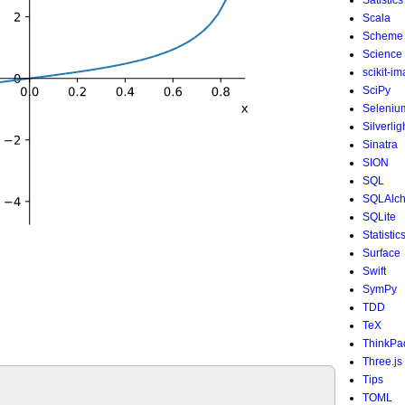
Satistics
Scala
Scheme
Science
scikit-i
SciPy
Seleniu
Silverlig
Sinatra
SION
SQL
SQLAlc
SQLite
Statistic
Surface
Swift
SymPy
TDD
TeX
ThinkPa
Three.js
Tips
TOML