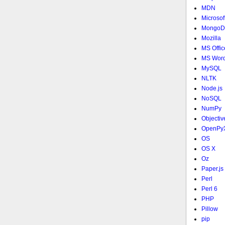
MDN
Microsof
MongoD
Mozilla
MS Offic
MS Wor
MySQL
NLTK
Node.js
NoSQL
NumPy
Objectiv
OpenPy
OS
OS X
Oz
Paper.js
Perl
Perl 6
PHP
Pillow
pip