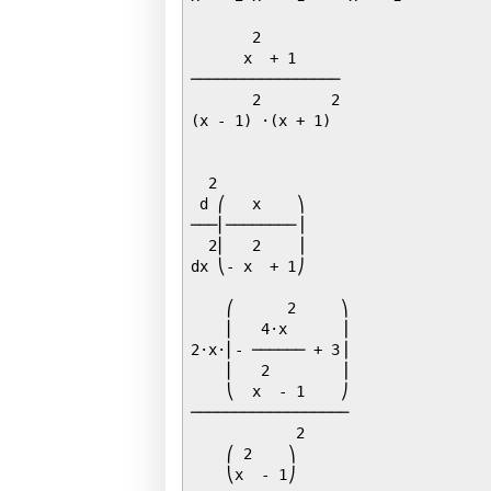
       2         

      x  + 1     

─────────────────

       2        2

(x - 1) ⋅(x + 1) 

  2          

 d ⎛   x    ⎞

───⎜────────⎟

  2⎜   2    ⎟

dx ⎝- x  + 1⎠

    ⎛      2     ⎞

    ⎜   4⋅x      ⎟

2⋅x⋅⎜- ────── + 3⎟

    ⎜   2        ⎟

    ⎝  x  - 1    ⎠

──────────────────

            2     

    ⎛ 2    ⎞      

    ⎝x  - 1⎠      
