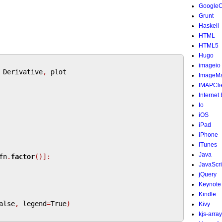
Google
Grunt
Haskell
HTML
HTML5
Hugo
imageio
 Derivative
,
 plot

ImageMa
IMAPCli
Internet
Io
iOS
iPad
iPhone
iTunes
Java
fn
.
factor
()]:
JavaScri
jQuery
Keynote
Kindle
alse
,
 legend
=
True
)
Kivy
kjs-array