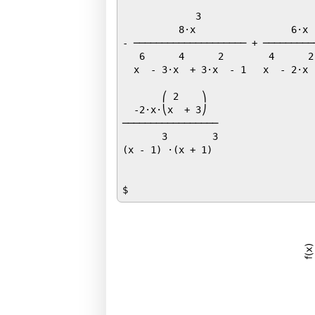
             3                     
          8⋅x                 6⋅x  
- ──────────────────── + ──────────
   6      4      2        4      2 
  x  - 3⋅x  + 3⋅x  - 1   x  - 2⋅x  
       ⎛ 2    ⎞  

  -2⋅x⋅⎝x  + 3⎠  

─────────────────

       3        3

(x - 1) ⋅(x + 1) 
