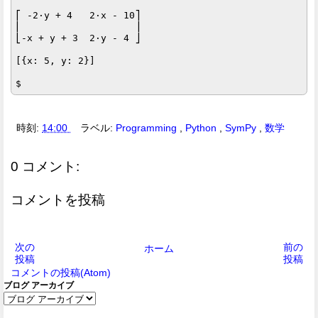
⎡ -2⋅y + 4   2⋅x - 10⎤

⎢                    ⎥

⎣-x + y + 3  2⋅y - 4 ⎦

[{x: 5, y: 2}]

時刻:
14:00
ラベル:
Programming
,
Python
,
SymPy
,
数学
0 コメント:
コメントを投稿
次の
前の
ホーム
投稿
投稿
コメントの投稿(Atom)
ブログ アーカイブ