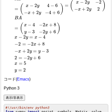
−
2
−
2
(
)
x
y
=
−
2
4
−
6
(
)
x
y
A
B
=
(
x
-
2
y
4
-
6
-
x
+
2
y
-
4
+
6
)
=
(
x
-
2
y
-
2
-
x
+
2
y
2
)
=
−
+
2
2
x
y
−
+
2
−
4
+
6
x
y
B
A
−
4
−
2
+
8
(
)
x
x
B
A
=
(
x
-
4
-
2
x
+
8
y
-
3
-
2
y
+
6
)
=
−
3
−
2
+
6
y
y
−
2
=
−
4
x
y
x
−
2
=
−
2
+
8
x
x
-
2
y
=
x
-
4
-
2
=
-
2
x
+
8
-
x
+
2
y
=
y
-
3
2
=
-
2
y
+
6
−
+
2
=
−
3
x
y
y
2
=
−
2
+
6
y
=
5
x
x
=
5
y
=
2
=
2
y
コード(
Emacs
)
Python 3
#!/usr/bin/env python3
from
 sympy 
import
 pprint
,
 symbols
,
 Matrix
,
 solve
