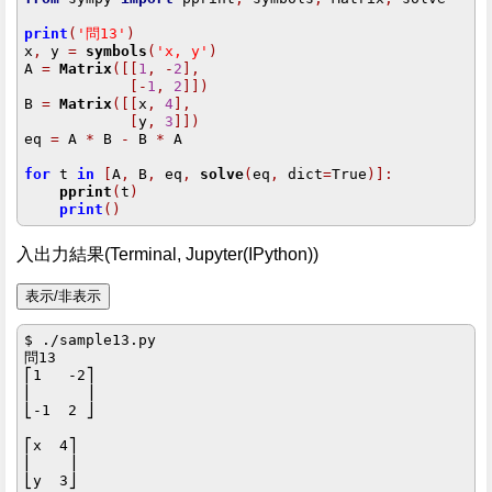
print
(
'問13'
)
x
,
 y 
=
symbols
(
'x, y'
)
A 
=
Matrix
([[
1
,
-
2
],
[-
1
,
2
]])
B 
=
Matrix
([[
x
,
4
],
[
y
,
3
]])
eq 
=
 A 
*
 B 
-
 B 
*
 A

for
 t 
in
[
A
,
 B
,
 eq
,
solve
(
eq
,
 dict
=
True
)]:
pprint
(
t
)
print
()
入出力結果(Terminal, Jupyter(IPython))
$ ./sample13.py 

問13

⎡1   -2⎤

⎢      ⎥

⎣-1  2 ⎦

⎡x  4⎤

⎢    ⎥

⎣y  3⎦
