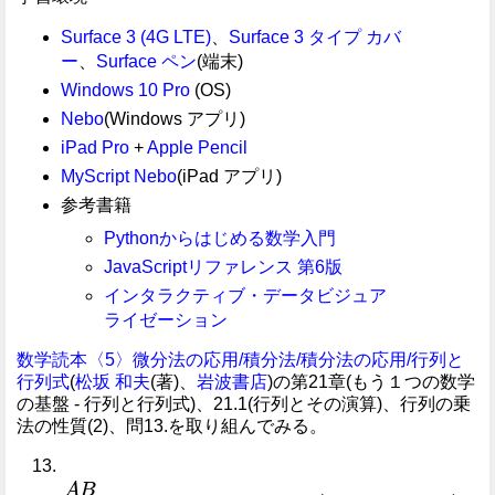
Surface 3 (4G LTE)
、
Surface 3 タイプ カバ
ー
、
Surface ペン
(端末)
Windows 10 Pro
(OS)
Nebo
(Windows アプリ)
iPad Pro
+
Apple Pencil
MyScript Nebo
(iPad アプリ)
参考書籍
Pythonからはじめる数学入門
JavaScriptリファレンス 第6版
インタラクティブ・データビジュア
ライゼーション
数学読本〈5〉微分法の応用/積分法/積分法の応用/行列と
行列式
(
松坂 和夫
(著)、
岩波書店
)の第21章(もう１つの数学
の基盤 - 行列と行列式)、21.1(行列とその演算)、行列の乗
法の性質(2)、問13.を取り組んでみる。
A
B