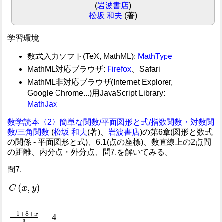
(
岩波書店
)
松坂 和夫
(著)
学習環境
数式入力ソフト(TeX, MathML):
MathType
MathML対応ブラウザ:
Firefox
、Safari
MathML非対応ブラウザ(Internet Explorer,
Google Chrome...)用JavaScript Library:
MathJax
数学読本〈2〉簡単な関数/平面図形と式/指数関数・対数関
数/三角関数
(
松坂 和夫
(著)、
岩波書店
)の第6章(図形と数式
の関係 - 平面図形と式)、6.1(点の座標)、数直線上の2点間
の距離、内分点・外分点、問7.を解いてみる。
問7.
(
,
)
C
x
y
−
1
+
8
+
x
=
4
3