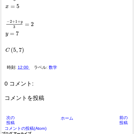
=
5
x
C
(
x
,
y
)
−
1
+
8
+
x
3
=
4
x
=
5
−
2
+
1
+
y
3
=
2
y
=
7
C
(
5
,
7
)
−
2
+
1
+
y
=
2
3
=
7
y
(
5
,
7
)
C
時刻:
12:00
ラベル:
数学
0 コメント:
コメントを投稿
次の
前の
ホーム
投稿
投稿
コメントの投稿(Atom)
ブログ アーカイブ