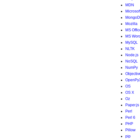
MDN
Microsof
MongoD
Mozilla
MS Offic
MS Wor
MySQL
NLTK
Node.js
NoSQL
NumPy
Objectiv
OpenPy
OS
OS X
Oz
Paper.js
Perl
Perl 6
PHP
Pillow
pip