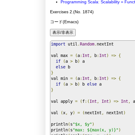
Programming Scala: Scalability = Func
Exercises 2.(No. 1874)
コード(Emacs)
import
 util
.
Random
.
nextInt

val max 
=
(
a
:
Int
,
 b
:
Int
)
=>
{
if
(
a 
>
 b
)
 a

else
}
val min 
=
(
a
:
Int
,
 b
:
Int
)
=>
{
if
(
a 
>
 b
)
 b 
else
}
val apply 
=
(
f
:(
Int
,
Int
)
=>
Int
,
 
val 
(
x
,
 y
)
=
(
nextInt
,
 nextInt
)
println
(
s
"$x, $y"
)
println
(
s
"max: ${max(x, y)}"
)