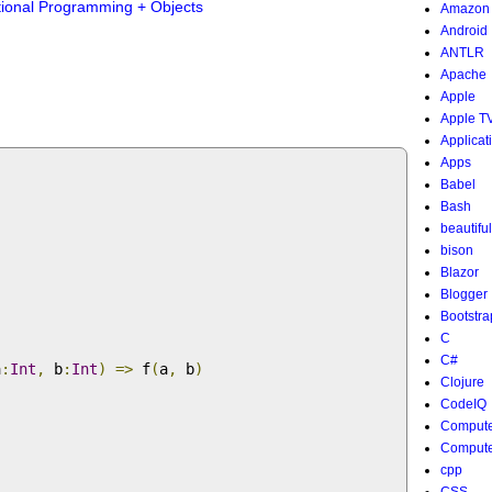
tional Programming + Objects
Amazon
Android
ANTLR
Apache
Apple
Apple T
Applicat
Apps
Babel
Bash
beautifu
bison
Blazor
Blogger
Bootstra
C
C#
a
:
Int
,
 b
:
Int
)
=>
 f
(
a
,
 b
)
Clojure
CodeIQ
Compute
Compute
cpp