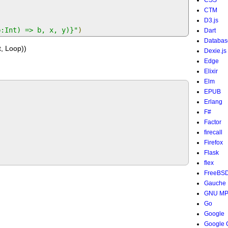
CSS
CTM
D3.js
b:Int) => b, x, y)}"
)
Dart
Databas
, Loop))
Dexie.js
Edge
Elixir
Elm
EPUB
Erlang
F#
Factor
firecall
Firefox
Flask
flex
FreeBS
Gauche
GNU M
Go
Google
Google 