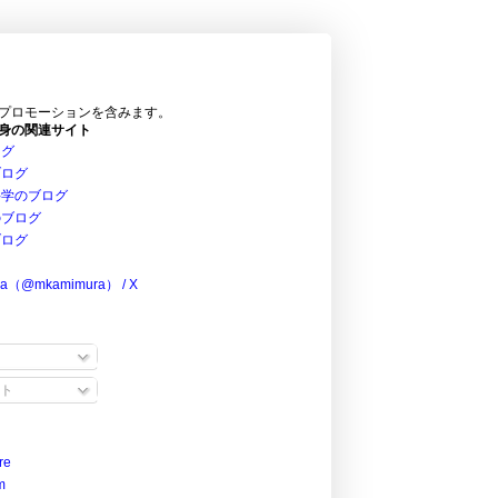
プロモーションを含みます。
身の関連サイト
ログ
ブログ
科学のブログ
のブログ
ブログ
ra（@mkamimura） / X
ト
re
m