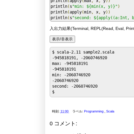
println
(
apply
(
max
,
 x
,
 y
))
println
(
s
"min: ${min(x, y)}"
)
println
(
apply
(
min
,
 x
,
 y
))
println
(
s
"second: ${apply((a:Int, 
入出力結果(Terminal, REPL(Read, Eval, Print
$ scala-2.11 sample2.scala

-945818191, -2060746920

max: -945818191

-945818191

min: -2060746920

-2060746920

second: -2060746920

時刻:
11:00
ラベル:
Programming
,
Scala
0 コメント: