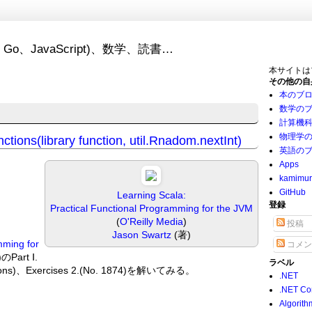
Go、JavaScript)、数学、読書…
本サイトは
その他の自
本のブ
数学の
計算機
物理学
ctions(library function, util.Rnadom.nextInt)
英語の
Apps
kamimu
GitHub
Learning Scala:
登録
Practical Functional Programming for the JVM
(
O'Reilly Media
)
投稿
Jason Swartz
(著)
mming for
コメン
)のPart Ⅰ.
ラベル
nctions)、Exercises 2.(No. 1874)を解いてみる。
.NET
.NET Co
Algorith