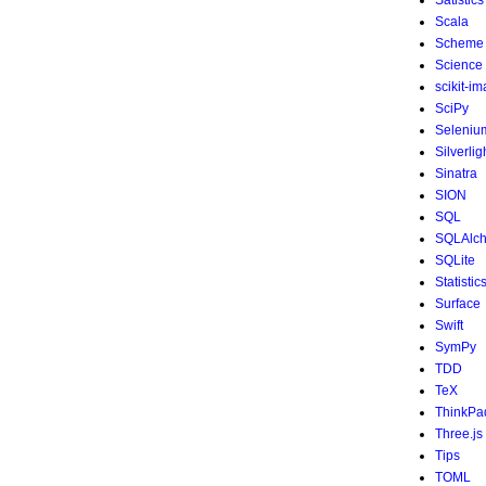
Satistics
Scala
Scheme
Science
scikit-i
SciPy
Seleniu
Silverlig
Sinatra
SION
SQL
SQLAlc
SQLite
Statistic
Surface
Swift
SymPy
TDD
TeX
ThinkPa
Three.js
Tips
TOML