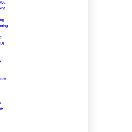
SQL
int
ing
ming
2
UI
p
docx
s
me