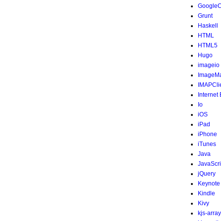
Google
Grunt
Haskell
HTML
HTML5
Hugo
imageio
ImageMa
IMAPCli
Internet
Io
iOS
iPad
iPhone
iTunes
Java
JavaScri
jQuery
Keynote
Kindle
Kivy
kjs-array