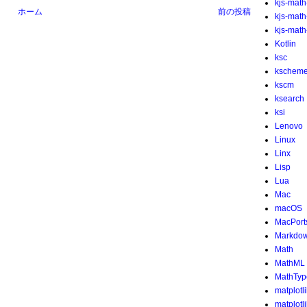
kjs-math
ホーム
前の投稿
kjs-mat
kjs-math-
Kotlin
ksc
kschem
kscm
ksearch
ksi
Lenovo
Linux
Linx
Lisp
Lua
Mac
macOS
MacPort
Markdo
Math
MathML
MathTyp
matplotl
matplotl