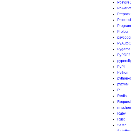
Postgre
PowerPo
Prepack
Process
Program
Prolog
psycopg
PyAutoG
Pygame
PyPDF2
pypercli
PyPI
Python
python-
pyzmail
R
Redis
Request
rmsche
Ruby
Rust
Safari