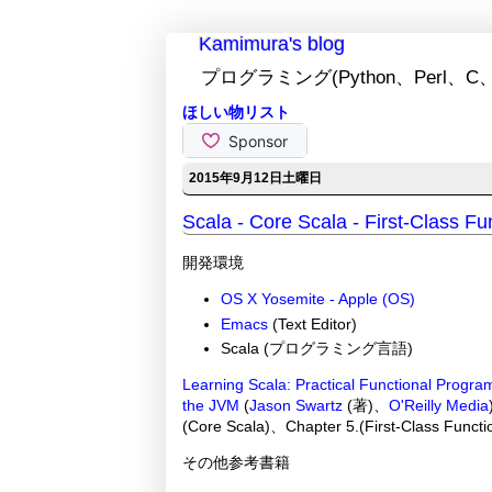
Kamimura's blog
プログラミング(Python、Perl、C、
ほしい物リスト
2015年9月12日土曜日
Scala - Core Scala - First-Class Fun
開発環境
OS X Yosemite - Apple (OS)
Emacs
(Text Editor)
Scala (プログラミング言語)
Learning Scala: Practical Functional Progra
the JVM
(
Jason Swartz
(著)、
O'Reilly Media
(Core Scala)、Chapter 5.(First-Class Fu
その他参考書籍