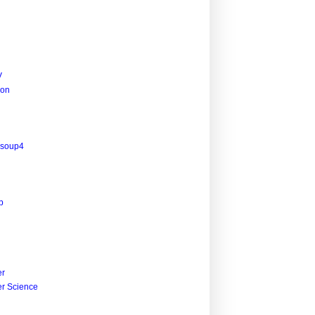
V
ion
lsoup4
p
r
r Science