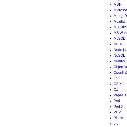
MDN
Microsof
MongoD
Mozilla
MS Offic
MS Wor
MySQL
NLTK
Node.js
NoSQL
NumPy
Objectiv
OpenPy
OS
OS X
Oz
Paper.js
Perl
Perl 6
PHP
Pillow
pip