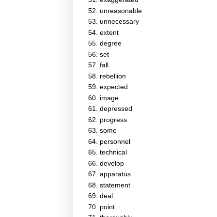
unreasonable
unnecessary
extent
degree
set
fall
rebellion
expected
image
depressed
progress
some
personnel
technical
develop
apparatus
statement
deal
point