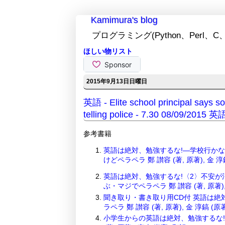
Kamimura's blog
プログラミング(Python、Perl、C、
ほしい物リスト
2015年9月13日日曜日
英語 - Elite school principal says s
telling police - 7.30 08/09/
参考書籍
英語は絶対、勉強するな!―学校行か
けどペラペラ 鄭 讃容 (著, 原著), 金 淳
英語は絶対、勉強するな!〈2〉不安が
ぶ・マジでペラペラ 鄭 讃容 (著, 原著), 
聞き取り・書き取り用CD付 英語は絶
ラペラ 鄭 讃容 (著, 原著), 金 淳鎬 (原著
小学生からの英語は絶対、勉強するな!