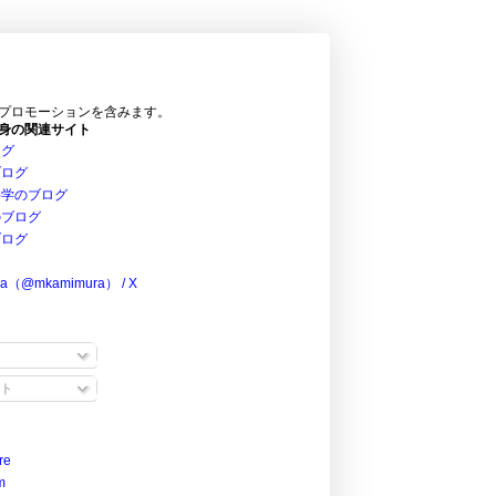
プロモーションを含みます。
身の関連サイト
ログ
ブログ
科学のブログ
のブログ
ブログ
ra（@mkamimura） / X
ト
re
m