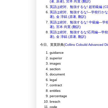
(著, 原著), 宮本 尚寛 (翻訳)
英語は絶対、勉強するな! 超初級編 (CD付
英語は絶対、勉強するな!―学校行かない
著), 金 淳鎬 (原著, 翻訳)
英語は絶対、勉強するな! 中級編―学校
著), 宮本 尚寛 (翻訳)
英語は絶対、勉強するな!応用編―学校行
著), 金 淳鎬 (原著, 翻訳)
今日、英英辞典(
Collins Cobuild Advanced Di
guidance
superior
images
section
document
legal
contract
entitles
percentage
breach
code