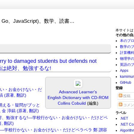
Go、JavaScript)、数学、読書…
本サイトは
その他の自
本のブ
数学の
計算機
物理学
orry to damaged students but defends not
英語の
2015 英語は絶対、勉強するな!
Apps
kamimu
GitHub
登録
ない・お金かけない・だ
Advanced Learner's
鎬 (原著, 翻訳)
投稿
English Dictionary with CD-ROM
Collins Cobuild
(編集)
消える・疑問がブッと
コメン
金 淳鎬 (原著, 翻訳)
ラベル
対、勉強するな!―学校行かない・お金かけない・だけどペ
.NET
, 翻訳)
.NET Co
―学校行かない・お金かけない・だけどペラペラ 鄭 讃容
Algorith