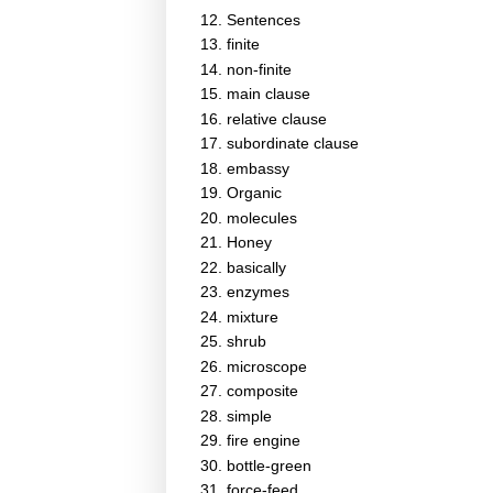
Sentences
finite
non-finite
main clause
relative clause
subordinate clause
embassy
Organic
molecules
Honey
basically
enzymes
mixture
shrub
microscope
composite
simple
fire engine
bottle-green
force-feed