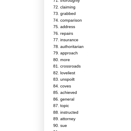
thoroughly
claiming
grabbed
comparison
address
repairs
insurance
authoritarian
approach
more
crossroads
loveliest
unspoilt
coves
achieved
general
topic
instructed
attorney
sue