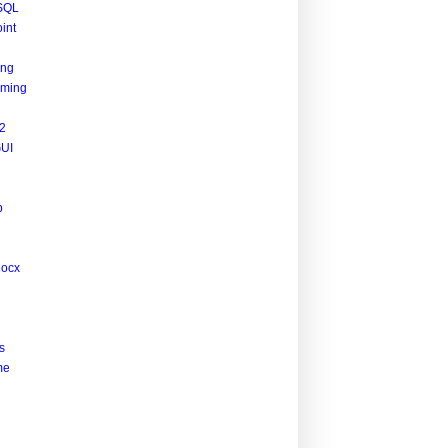
SQL
int
ing
ming
2
UI
p
docx
s
me