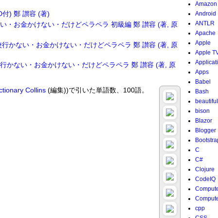
Amazon
) 鄭 讃容 (著)
Android
ANTLR
・お金かけない・だけどペラペラ 初級編 鄭 讃容 (著, 原
Apache
Apple
行かない・お金かけない・だけどペラペラ 鄭 讃容 (著, 原
Apple T
Applicat
かない・お金かけない・だけどペラペラ 鄭 讃容 (著, 原
Apps
Babel
ctionary
Collins
(編集))で引いた単語数、100語。
Bash
beautifu
bison
Blazor
Blogger
Bootstra
C
C#
Clojure
CodeIQ
Compute
Compute
cpp