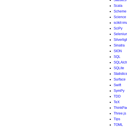
Satistics
Scala
Scheme
Science
scikit-i
SciPy
Seleniu
Silverlig
Sinatra
SION
SQL
SQLAlc
SQLite
Statistic
Surface
Swift
SymPy
TDD
TeX
ThinkPa
Three.js
Tips
TOML