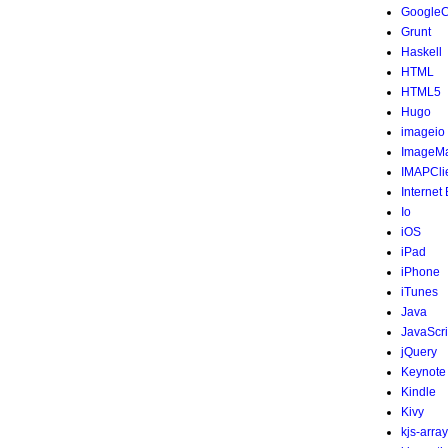
Google
Grunt
Haskell
HTML
HTML5
Hugo
imageio
ImageMa
IMAPCli
Internet
Io
iOS
iPad
iPhone
iTunes
Java
JavaScri
jQuery
Keynote
Kindle
Kivy
kjs-array