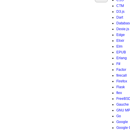
CSS
CTM
D3.js
Dart
Databas
Dexie.js
Edge
Elixir
Elm
EPUB
Erlang
F#
Factor
firecall
Firefox
Flask
flex
FreeBS
Gauche
GNU M
Go
Google
Google 