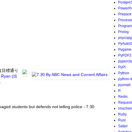
Postgre
PowerPo
Prepack
Process
Program
Prolog
psycopg
PyAutoG
Pygame
PyPDF2
pypercli
PyPI
は目標通り
Python
g Ryan (出
python-
。
pyzmail
R
Redis
Request
maged students but defends not telling police - 7.30
rmsche
Ruby
Rust
Safari