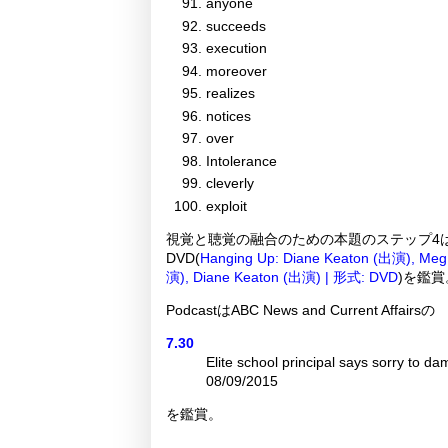
anyone
succeeds
execution
moreover
realizes
notices
over
Intolerance
cleverly
exploit
視覚と聴覚の融合のための本題のステップ4
DVD(
Hanging Up: Diane Keaton (出演), Me
演), Diane Keaton (出演) | 形式: DVD
)を鑑賞
PodcastはABC News and Current Affairsの
7.30
Elite school principal says sorry to da
08/09/2015
を鑑賞。