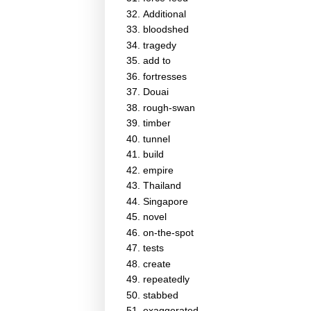
Additional
bloodshed
tragedy
add to
fortresses
Douai
rough-swan
timber
tunnel
build
empire
Thailand
Singapore
novel
on-the-spot
tests
create
repeatedly
stabbed
exaggerated