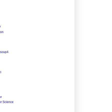
V
ion
lsoup4
p
r
r Science