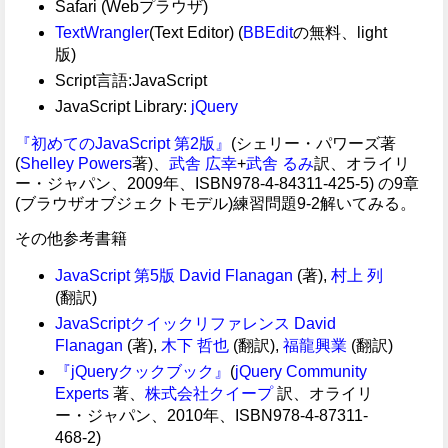
Safari (Webプラウザ)
TextWrangler
(Text Editor) (
BBEdit
の無料、light
版)
Script言語:JavaScript
JavaScript Library:
jQuery
『初めてのJavaScript 第2版』
(シェリー・パワーズ著
(
Shelley Powers
著)、
武舎 広幸
+
武舎 るみ
訳、オライリ
ー・ジャパン、2009年、ISBN978-4-84311-425-5) の9章
(ブラウザオブジェクトモデル)練習問題9-2解いてみる。
その他参考書籍
JavaScript 第5版
David Flanagan
(著),
村上 列
(翻訳)
JavaScriptクイックリファレンス
David
Flanagan
(著),
木下 哲也
(翻訳),
福龍興業
(翻訳)
『jQueryクックブック』
(
jQuery Community
Experts
著、
株式会社クイープ
訳、オライリ
ー・ジャパン、2010年、ISBN978-4-87311-
468-2)