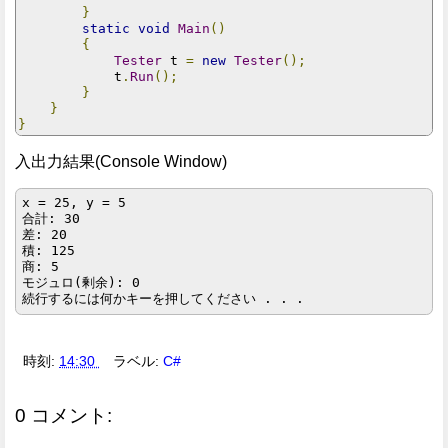
}
static
void
Main
()
{
Tester
 t 
=
new
Tester
();
            t
.
Run
();
}
}
}
入出力結果(Console Window)
x = 25, y = 5

合計: 30

差: 20

積: 125

商: 5

モジュロ(剰余): 0

時刻:
14:30
ラベル:
C#
0 コメント: