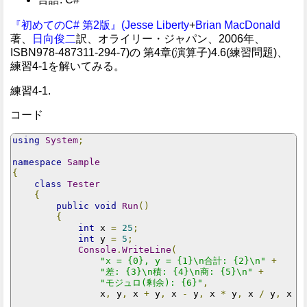
『初めてのC# 第2版』(
Jesse Liberty
+
Brian MacDonald
著、
日向俊二
訳、オライリー・ジャパン、2006年、
ISBN978-487311-294-7)の 第4章(演算子)4.6(練習問題)、
練習4-1を解いてみる。
練習4-1.
コード
using
System
;
namespace
Sample
{
class
Tester
{
public
void
Run
()
{
int
 x 
=
25
;
int
 y 
=
5
;
Console
.
WriteLine
(
"x = {0}, y = {1}\n合計: {2}\n"
+
"差: {3}\n積: {4}\n商: {5}\n"
+
"モジュロ(剰余): {6}"
,
                x
,
 y
,
 x 
+
 y
,
 x 
-
 y
,
 x 
*
 y
,
 x 
/
 y
,
 x 
%