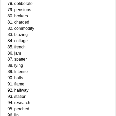
deliberate
pensions
brokers
charged
commodity
blazing
cottage
french
jam
spatter
lying
Intense
balls
flame
halfway
station
research
perched
lip