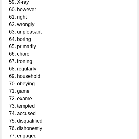
X-ray
however
right
wrongly
unpleasant
boring
primarily
chore
ironing
regularly
household
obeying
game
exame
tempted
accused
disqualified
dishonestly
engaged