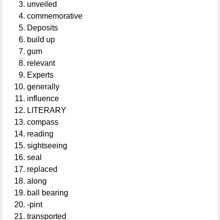
unveiled
commemorative
Deposits
build up
gum
relevant
Experts
generally
influence
LITERARY
compass
reading
sightseeing
seal
replaced
along
ball bearing
-pint
transported