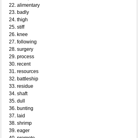
alimentary
badly
thigh
stiff
knee
following
surgery
process
recent
resources
battleship
residue
shaft
dull
bunting
laid
shrimp
eager
promote