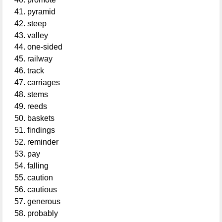
pyramid
steep
valley
one-sided
railway
track
carriages
stems
reeds
baskets
findings
reminder
pay
falling
caution
cautious
generous
probably