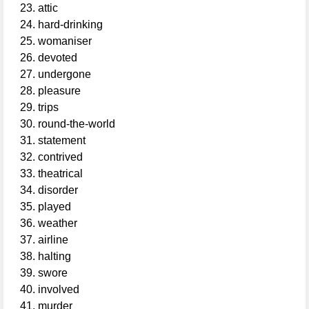
attic
hard-drinking
womaniser
devoted
undergone
pleasure
trips
round-the-world
statement
contrived
theatrical
disorder
played
weather
airline
halting
swore
involved
murder