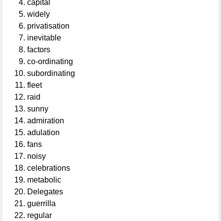
capital
widely
privatisation
inevitable
factors
co-ordinating
subordinating
fleet
raid
sunny
admiration
adulation
fans
noisy
celebrations
metabolic
Delegates
guerrilla
regular