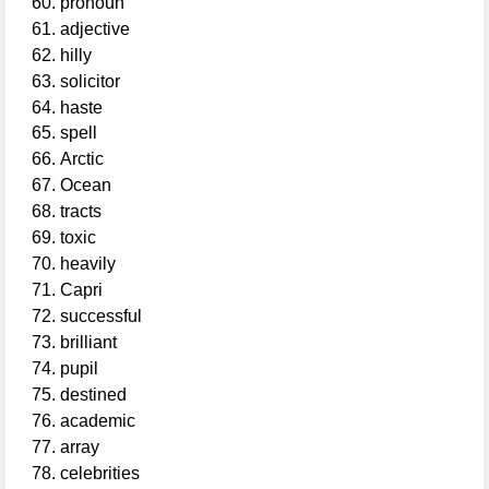
pronoun
adjective
hilly
solicitor
haste
spell
Arctic
Ocean
tracts
toxic
heavily
Capri
successful
brilliant
pupil
destined
academic
array
celebrities