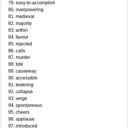
easy-to-accomplish
overpowering
medieval
majority
within
favour
rejected
calls
murder
tide
causeway
accessible
teetering
collapse
verge
spontaneous
cheers
applause
introduced