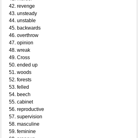
revenge
unsteady
unstable
backwards
overthrow
opinion
wreak
Cross
ended up
woods
forests
felled
beech
cabinet
reproductive
supervision
masculine
feminine