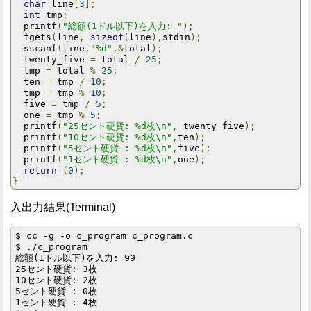
char
 line
[
3
];
int
 tmp
;
  printf
(
"総額(1ドル以下)を入力: "
);
  fgets
(
line
,
sizeof
(
line
),
stdin
);
  sscanf
(
line
,
"%d"
,&
total
);
  twenty_five 
=
 total 
/
25
;
  tmp 
=
 total 
%
25
;
  ten 
=
 tmp 
/
10
;
  tmp 
=
 tmp 
%
10
;
  five 
=
 tmp 
/
5
;
  one 
=
 tmp 
%
5
;
  printf
(
"25セント硬貨: %d枚\n"
,
 twenty_five
);
  printf
(
"10セント硬貨: %d枚\n"
,
ten
);
  printf
(
"5セント硬貨 : %d枚\n"
,
five
);
  printf
(
"1セント硬貨 : %d枚\n"
,
one
);
return
(
0
);
}
入出力結果(Terminal)
$ cc -g -o c_program c_program.c

$ ./c_program

総額(1ドル以下)を入力: 99

25セント硬貨: 3枚

10セント硬貨: 2枚

5セント硬貨 : 0枚

1セント硬貨 : 4枚
