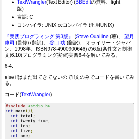
TextWrangler
(Text Editor) (
BBEdit
の無料、light
版)
言語: C
コンパイラ: UNIX ccコンパイラ (汎用UNIX)
『実践プログラミング 第3版』
(
Steve Oualline
(著)、
望月
康司
(監修) (翻訳)、
谷口 功
(翻訳)、 オライリー・ジャパ
ン、1998年、ISBN978-4900900646) の6章(条件文と制御
文)6.10(プログラミング実習)実習6-4を解いてみる。
6-4.
else ifはまだ出てきてないのでif文のみでコードを書いてみ
る。
コード(
TextWrangler
)
#include
<stdio.h>
int
 main
(){
int
 total
;
int
 twenty_five
;
int
 ten
;
int
 five
;
int
 one
;