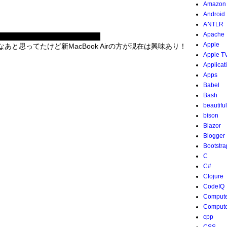
Amazon
Android
ANTLR
Apache
Apple
いなあと思ってたけど新MacBook Airの方が現在は興味あり！
Apple T
Applicat
Apps
Babel
Bash
beautifu
bison
Blazor
Blogger
Bootstra
C
C#
Clojure
CodeIQ
Compute
Compute
cpp