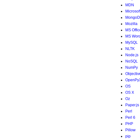
MDN
Microsof
MongoD
Mozilla
MS Offic
MS Wor
MySQL
NLTK
Node.js
NoSQL
NumPy
Objectiv
OpenPy
OS
OS X
Oz
Paper.js
Perl
Perl 6
PHP
Pillow
pip