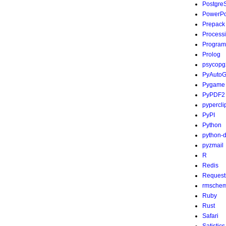
Postgre
PowerPo
Prepack
Process
Program
Prolog
psycopg
PyAutoG
Pygame
PyPDF2
pypercli
PyPI
Python
python-
pyzmail
R
Redis
Request
rmsche
Ruby
Rust
Safari