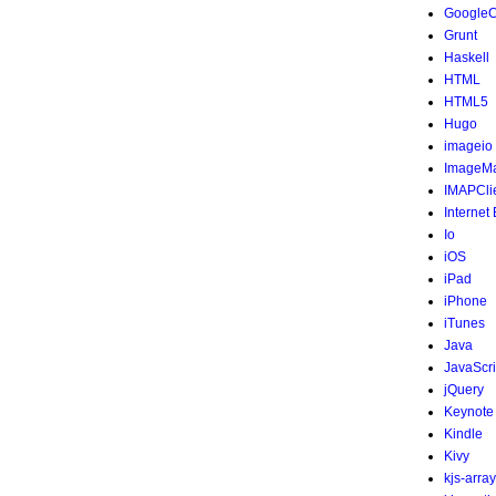
Google
Grunt
Haskell
HTML
HTML5
Hugo
imageio
ImageMa
IMAPCli
Internet
Io
iOS
iPad
iPhone
iTunes
Java
JavaScri
jQuery
Keynote
Kindle
Kivy
kjs-array