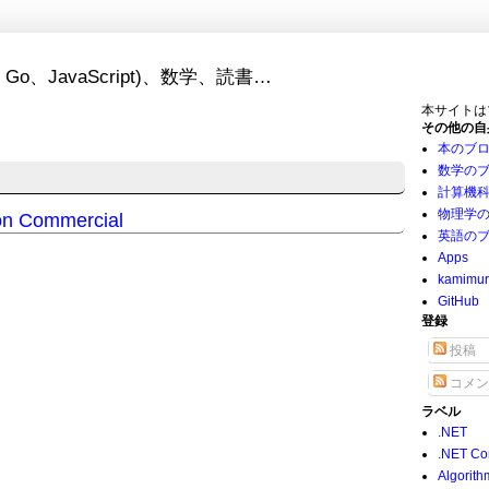
Go、JavaScript)、数学、読書…
本サイトは
その他の自
本のブ
数学の
計算機
物理学
on Commercial
英語の
Apps
kamimu
GitHub
登録
投稿
コメン
ラベル
.NET
.NET Co
Algorith