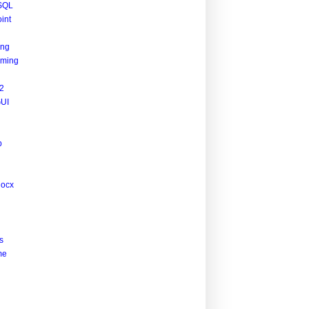
SQL
int
ing
ming
2
UI
p
docx
s
me