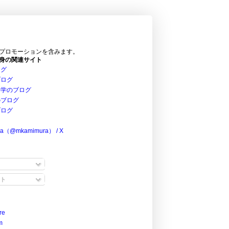
プロモーションを含みます。
身の関連サイト
ログ
ブログ
科学のブログ
のブログ
ブログ
ra（@mkamimura） / X
ト
re
m