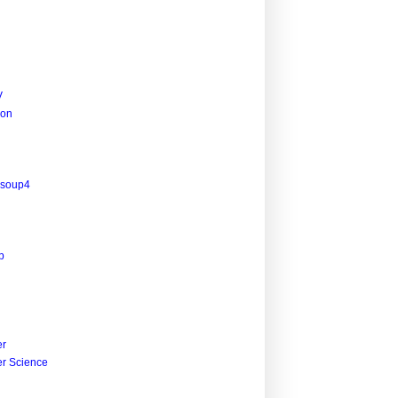
V
ion
lsoup4
p
r
r Science