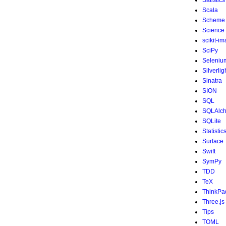
Satistics
Scala
Scheme
Science
scikit-i
SciPy
Seleniu
Silverlig
Sinatra
SION
SQL
SQLAlc
SQLite
Statistic
Surface
Swift
SymPy
TDD
TeX
ThinkPa
Three.js
Tips
TOML