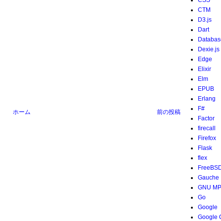
CSS
CTM
D3.js
Dart
Databas
Dexie.js
Edge
Elixir
Elm
EPUB
Erlang
F#
ホーム
前の投稿
Factor
firecall
Firefox
Flask
flex
FreeBS
Gauche
GNU M
Go
Google
Google 