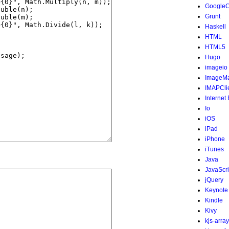
Google
Grunt
Haskell
HTML
HTML5
Hugo
imageio
ImageMa
IMAPCli
Internet
Io
iOS
iPad
iPhone
iTunes
Java
JavaScri
jQuery
Keynote
Kindle
Kivy
kjs-array