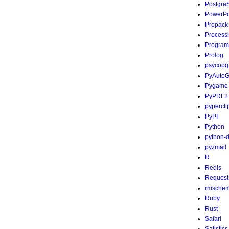
Postgre
PowerPo
Prepack
Process
Program
Prolog
psycopg
PyAutoG
Pygame
PyPDF2
pypercli
PyPI
Python
python-
pyzmail
R
Redis
Request
rmsche
Ruby
Rust
Safari