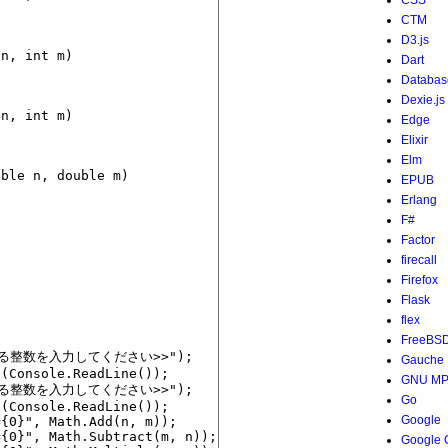
CSS
CTM
D3.js
Dart
Databas
Dexie.js
Edge
Elixir
Elm
EPUB
Erlang
F#
Factor
firecall
Firefox
Flask
flex
FreeBS
Gauche
GNU M
Go
Google
Google 