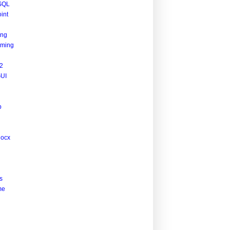
SQL
int
ing
ming
2
UI
p
docx
s
me