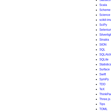
Satistics
Scala
Scheme
Science
scikit-i
SciPy
Seleniu
Silverlig
Sinatra
SION
SQL
SQLAlc
SQLite
Statistic
Surface
Swift
SymPy
TDD
TeX
ThinkPa
Three.js
Tips
TOML