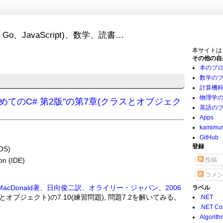
Go、JavaScript)、数学、読書…
本サイトは
その他の自
本のブ
数学の
計算機
物理学
初めてのC# 第2版"の第7章(クラスとオブジェク
英語の
Apps
kamimu
GitHub
登録
OS)
on (IDE)
投稿
コメン
rian MacDonald著、日向俊二訳、オライリー・ジャパン、2006
ラベル
とオブジェクト)の7.10(練習問題), 問題7.2を解いてみる。
.NET
.NET Co
Algorith