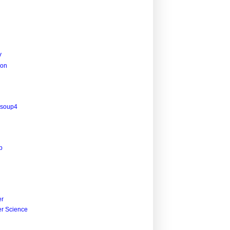
V
ion
lsoup4
p
r
r Science