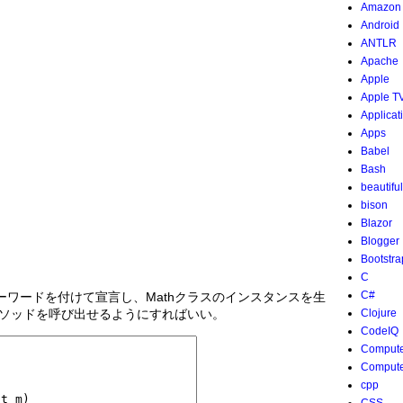
Amazon
Android
ANTLR
Apache
Apple
Apple T
Applicat
Apps
Babel
Bash
beautifu
bison
Blazor
Blogger
Bootstra
C
C#
cキーワードを付けて宣言し、Mathクラスのインスタンスを生
のメソッドを呼び出せるようにすればいい。
Clojure
CodeIQ
Compute
Compute
cpp