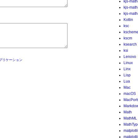
kjs-math
kjs-mat
kjs-math-
Kotlin
ksc
kschem
kscm
ksearch
ksi
Lenovo
プリケーション
Linux
Linx
Lisp
Lua
Mac
macOS
MacPort
Markdo
Math
MathML
MathTyp
matplotl
matplotl