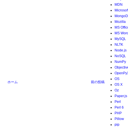
MDN
Microsof
MongoD
Mozilla
MS Offic
MS Wor
MySQL
NLTK
Node.js
NoSQL
NumPy
Objectiv
OpenPy
OS
ホーム
前の投稿
OS X
Oz
Paper.js
Perl
Perl 6
PHP
Pillow
pip