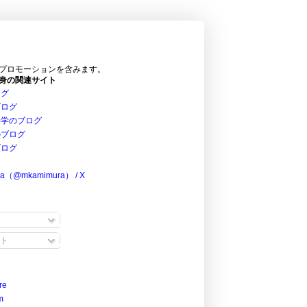
プロモーションを含みます。
身の関連サイト
ログ
ブログ
科学のブログ
のブログ
ブログ
ra（@mkamimura） / X
ト
re
m