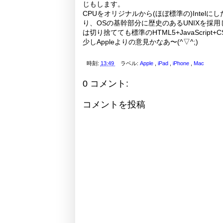
じもします。
CPUをオリジナルから(ほぼ標準の)Intelにし
り、OSの基幹部分に歴史のあるUNIXを採用して、
は切り捨てても標準のHTML5+JavaScri
少しAppleよりの意見かなあ〜(^▽^;)
時刻:
13:49
ラベル:
Apple
,
iPad
,
iPhone
,
Mac
0 コメント:
コメントを投稿