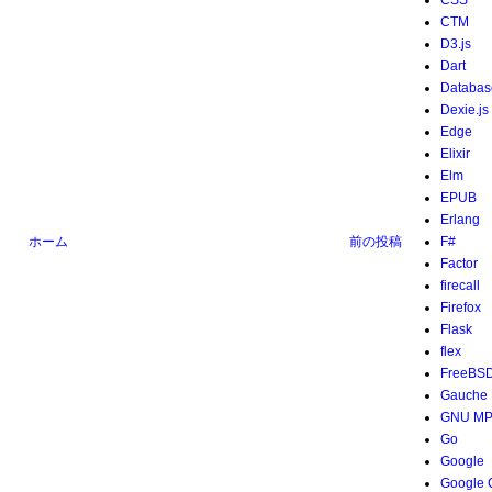
CSS
CTM
D3.js
Dart
Databas
Dexie.js
Edge
Elixir
Elm
EPUB
Erlang
ホーム
前の投稿
F#
Factor
firecall
Firefox
Flask
flex
FreeBS
Gauche
GNU M
Go
Google
Google 