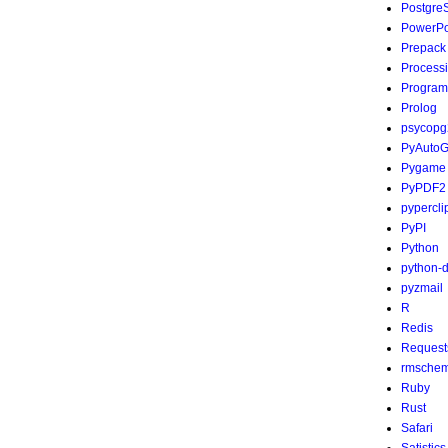
Postgre
PowerPo
Prepack
Process
Program
Prolog
psycopg
PyAutoG
Pygame
PyPDF2
pypercli
PyPI
Python
python-
pyzmail
R
Redis
Request
rmsche
Ruby
Rust
Safari