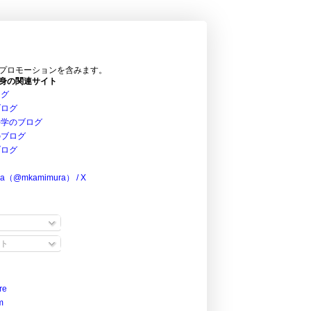
プロモーションを含みます。
身の関連サイト
ログ
ブログ
科学のブログ
のブログ
ブログ
ra（@mkamimura） / X
ト
re
m