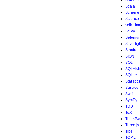
Satistics
Scala
Scheme
Science
scikit-i
SciPy
Seleniu
Silverlig
Sinatra
SION
SQL
SQLAlc
SQLite
Statistic
Surface
Swift
SymPy
TDD
TeX
ThinkPa
Three.js
Tips
TOML