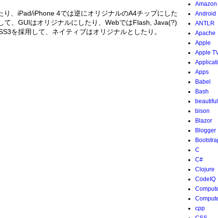
Amazon
たり、iPad/iPhone 4では逆にオリジナルのA4チップにした
Android
GUIはオリジナルにしたり、WebではFlash, Java(?)
ANTLR
pt+CSS3を採用して、ネイティブはオリジナルとしたり。
Apache
Apple
Apple T
Applicat
Apps
Babel
Bash
beautifu
bison
Blazor
Blogger
Bootstra
C
C#
Clojure
CodeIQ
Compute
Compute
cpp