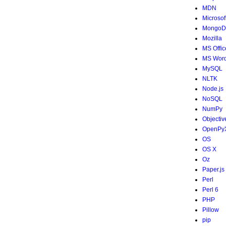
MDN
Microsof
MongoD
Mozilla
MS Offic
MS Wor
MySQL
NLTK
Node.js
NoSQL
NumPy
Objectiv
OpenPy
OS
OS X
Oz
Paper.js
Perl
Perl 6
PHP
Pillow
pip