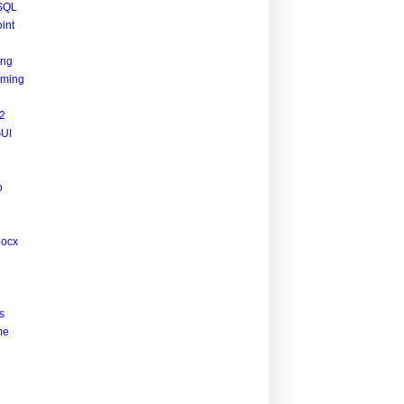
SQL
int
ing
ming
2
UI
p
docx
s
me