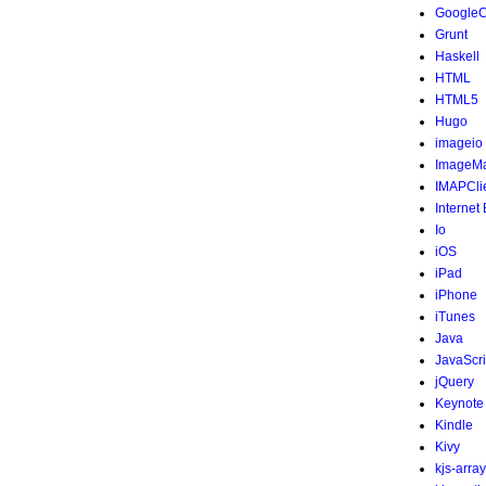
Google
Grunt
Haskell
HTML
HTML5
Hugo
imageio
ImageMa
IMAPCli
Internet
Io
iOS
iPad
iPhone
iTunes
Java
JavaScri
jQuery
Keynote
Kindle
Kivy
kjs-array