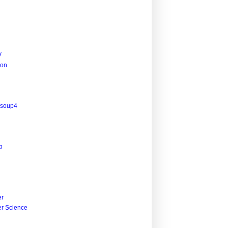
V
ion
lsoup4
p
r
r Science