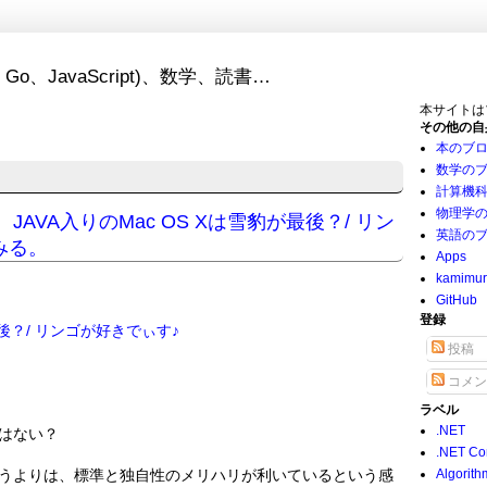
Go、JavaScript)、数学、読書…
本サイトは
その他の自
本のブ
数学の
計算機
物理学
AVA入りのMac OS Xは雪豹が最後？/ リン
英語の
みる。
Apps
kamimu
GitHub
登録
最後？/ リンゴが好きでぃす♪
投稿
コメン
ラベル
.NET
はない？
.NET Co
うよりは、標準と独自性のメリハリが利いているという感
Algorith