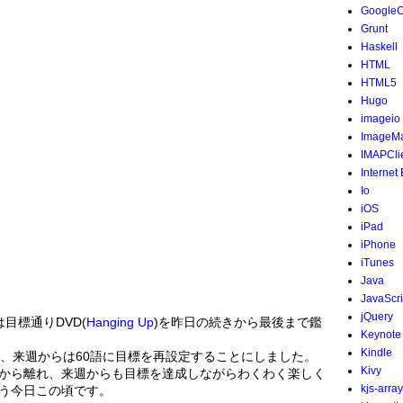
Google
Grunt
Haskell
HTML
HTML5
Hugo
imageio
ImageMa
IMAPCli
Internet
Io
iOS
iPad
iPhone
iTunes
Java
JavaScri
jQuery
目標通りDVD(
Hanging Up
)を昨日の続きから最後まで鑑
Keynote
Kindle
で、来週からは60語に目標を再設定することにしました。
Kivy
から離れ、来週からも目標を達成しながらわくわく楽しく
kjs-array
う今日この頃です。