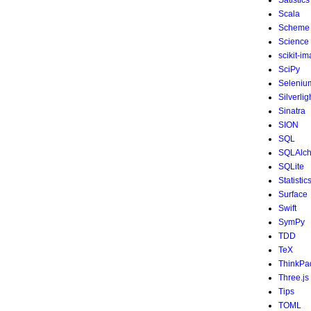
Satistics
Scala
Scheme
Science
scikit-i
SciPy
Seleniu
Silverlig
Sinatra
SION
SQL
SQLAlc
SQLite
Statistic
Surface
Swift
SymPy
TDD
TeX
ThinkPa
Three.js
Tips
TOML