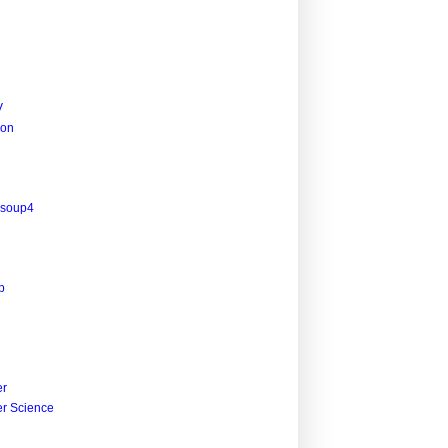
V
ion
lsoup4
p
r
r Science