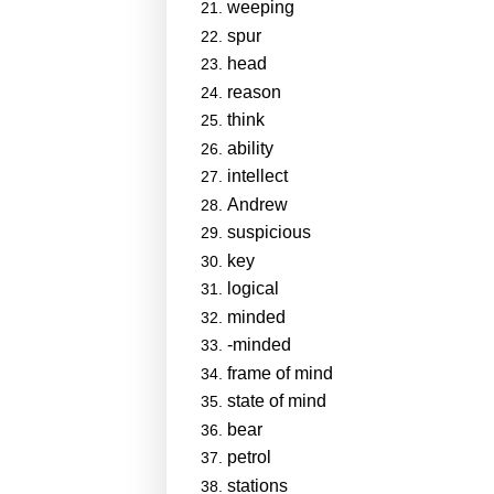
weeping
spur
head
reason
think
ability
intellect
Andrew
suspicious
key
logical
minded
-minded
frame of mind
state of mind
bear
petrol
stations