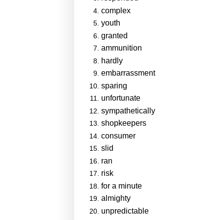
complex
youth
granted
ammunition
hardly
embarrassment
sparing
unfortunate
sympathetically
shopkeepers
consumer
slid
ran
risk
for a minute
almighty
unpredictable