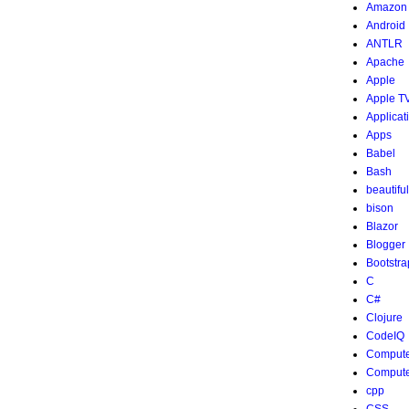
Amazon
Android
ANTLR
Apache
Apple
Apple T
Applicat
Apps
Babel
Bash
beautifu
bison
Blazor
Blogger
Bootstra
C
C#
Clojure
CodeIQ
Compute
Compute
cpp