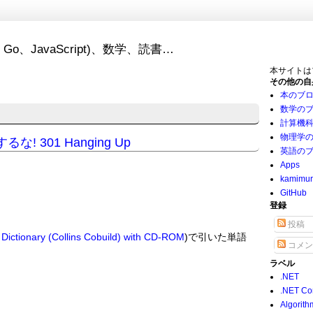
Go、JavaScript)、数学、読書…
本サイトは
その他の自
本のブ
数学の
計算機
物理学
301 Hanging Up
英語の
Apps
kamimu
GitHub
登録
投稿
Dictionary (Collins Cobuild) with CD-ROM
)で引いた単語
コメン
ラベル
.NET
.NET Co
Algorith