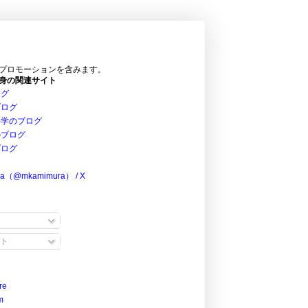
プロモーションを含みます。
身の関連サイト
ログ
ブログ
科学のブログ
のブログ
ブログ
ra（@mkamimura） / X
ト
re
m