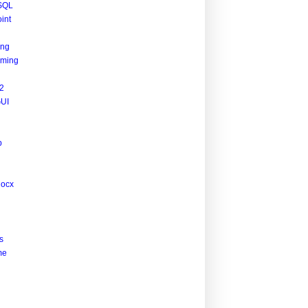
SQL
int
ing
ming
2
UI
p
docx
s
me