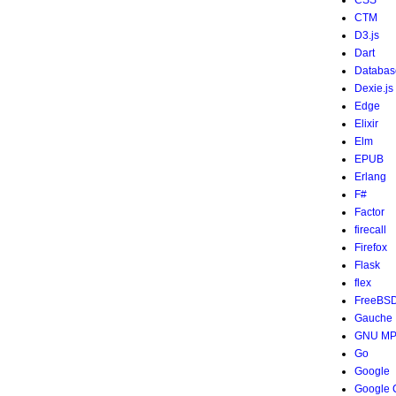
CSS
CTM
D3.js
Dart
Databas
Dexie.js
Edge
Elixir
Elm
EPUB
Erlang
F#
Factor
firecall
Firefox
Flask
flex
FreeBS
Gauche
GNU M
Go
Google
Google 