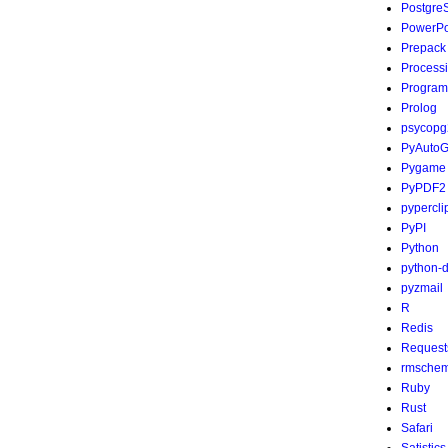
Postgre
PowerPo
Prepack
Process
Program
Prolog
psycopg
PyAutoG
Pygame
PyPDF2
pypercli
PyPI
Python
python-
pyzmail
R
Redis
Request
rmsche
Ruby
Rust
Safari