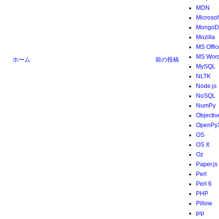
MDN
Microsof
MongoD
Mozilla
MS Offic
MS Wor
ホーム
前の投稿
MySQL
NLTK
Node.js
NoSQL
NumPy
Objectiv
OpenPy
OS
OS X
Oz
Paper.js
Perl
Perl 6
PHP
Pillow
pip