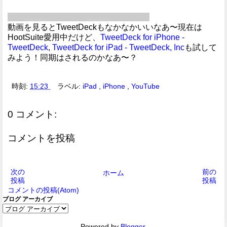
動画を見るとTweetDeckもなかなかいいなあ〜現在は
HootSuite愛用中だけど、
TweetDeck for iPhone -
TweetDeck
,
TweetDeck for iPad - TweetDeck, Inc
も試して
みよう！同期はされるのかなあ〜？
時刻:
15:23
ラベル:
iPad
,
iPhone
,
YouTube
0 コメント:
コメントを投稿
次の
前の
ホーム
投稿
投稿
コメントの投稿(Atom)
ブログ アーカイブ
Powered by
Blogger
.