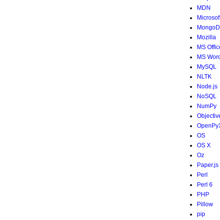
MDN
Microsof
MongoD
Mozilla
MS Offic
MS Wor
MySQL
NLTK
Node.js
NoSQL
NumPy
Objectiv
OpenPy
OS
OS X
Oz
Paper.js
Perl
Perl 6
PHP
Pillow
pip