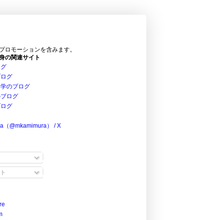
プロモーションを含みます。
身の関連サイト
ログ
ブログ
科学のブログ
のブログ
ブログ
ra（@mkamimura） / X
ト
re
m