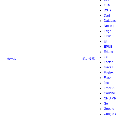
CSS
CTM
D3.js
Dart
Databas
Dexie.js
Edge
Elixir
Elm
EPUB
Erlang
F#
ホーム
前の投稿
Factor
firecall
Firefox
Flask
flex
FreeBS
Gauche
GNU M
Go
Google
Google 