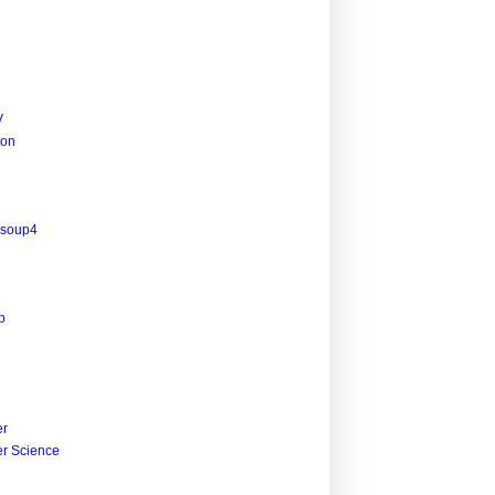
V
ion
lsoup4
p
r
r Science