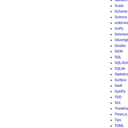
Satistics
Scala
Scheme
Science
scikit-i
SciPy
Seleniu
Silverlig
Sinatra
SION
SQL
SQLAlc
SQLite
Statistic
Surface
Swift
SymPy
TDD
TeX
ThinkPa
Three.js
Tips
TOML