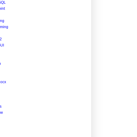
SQL
int
ing
ming
2
UI
p
docx
s
me