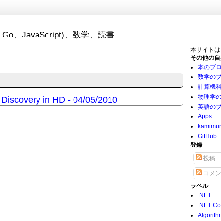
Go、JavaScript)、数学、読書…
本サイトは
その他の自
本のブ
数学の
計算機
物理学
Discovery in HD - 04/05/2010
英語の
Apps
kamimu
GitHub
登録
投稿
コメン
ラベル
.NET
.NET Co
Algorith