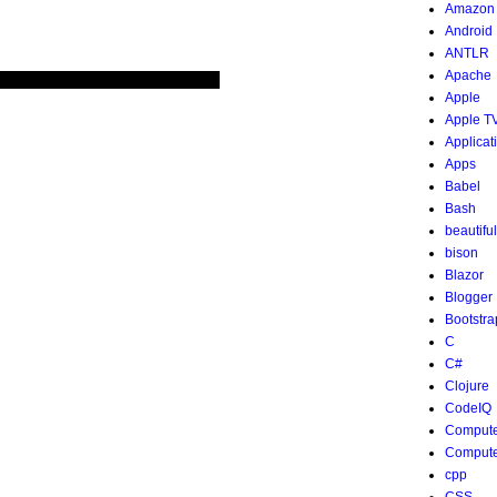
Amazon
Android
ANTLR
Apache
Apple
Apple T
Applicat
Apps
Babel
Bash
beautifu
bison
Blazor
Blogger
Bootstra
C
C#
Clojure
CodeIQ
Compute
Compute
cpp