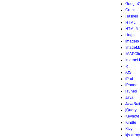
Google
Grunt
Haskell
HTML
HTML5
Hugo
imageio
ImageMa
IMAPCli
Internet
Io
iOS
iPad
iPhone
iTunes
Java
JavaScri
jQuery
Keynote
Kindle
Kivy
kjs-array