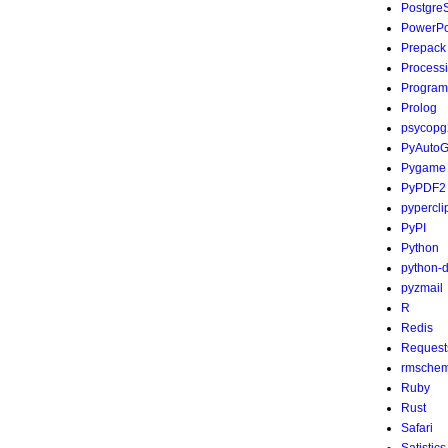
Postgre
PowerPo
Prepack
Process
Program
Prolog
psycopg
PyAutoG
Pygame
PyPDF2
pypercli
PyPI
Python
python-
pyzmail
R
Redis
Request
rmsche
Ruby
Rust
Safari