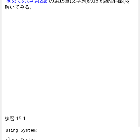
"
初めてのC# 第2版
"の第15章(文字列)の15.6(練習問題)を
解いてみる。
練習 15-1