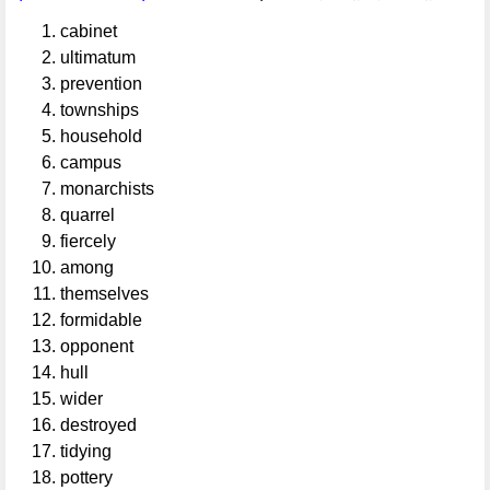
cabinet
ultimatum
prevention
townships
household
campus
monarchists
quarrel
fiercely
among
themselves
formidable
opponent
hull
wider
destroyed
tidying
pottery