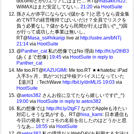
docomoとかのエリアにはまだ… RT@
masakichi22
:
WiMAXはまだ安定してない...
21:20
via
HootSuite
孫さんが赤字にならない(儲かる？)と思うなら資金集
めてNTTの経営権持てばいいだけ？全員でリスクを
負う必要なし？儲かるなら民間が行えば良い(^_^)国
が行って成功した事業は無いし。
RT@
Masa_ss
#hikarijp
live at
http://ustre.am/bNTj
21:14
via
HootSuite
@
Panther_cat
私の想像ではNo 理由
http://ht.ly/2thB3
(あくまで想像)
19:45
via
HootSuite
in reply to
Panther_cat
Me too.RT@
KAZUGIMI
: Me too.RT ★★hatebu: iPad
入手3ヶ月、気がつけば中核デバイスになっていた
【湯川】 : TechWave
http://bit.ly/dnMLlS
19:03
via
HootSuite
@
aetos382
さんお役に立てたなら嬉しいです(^_^)
19:00
via
HootSuite
in reply to aetos382
私の想像では
http://ht.ly/2tgF7
なのでAppleも冷たい
対応しそうな気がする。RT@
hisa_kami
: 日本通信も
今日の発表でドコモの名前を出したのはどうかと思
うなあ...
18:55
via
HootSuite
@
aetos382
私の環境だとWebDAVを利用する方法は