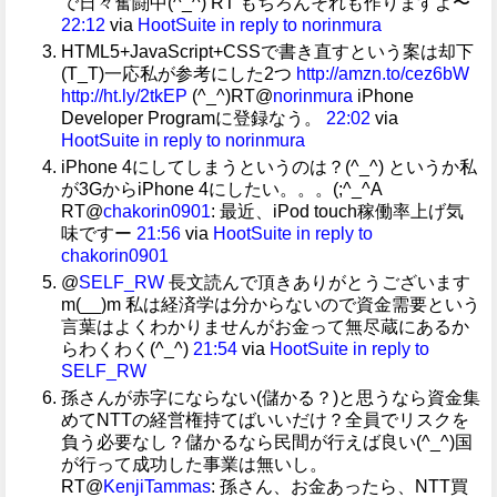
で日々奮闘中(^_^) RT もちろんそれも作りますよ〜
22:12
via
HootSuite
in reply to norinmura
HTML5+JavaScript+CSSで書き直すという案は却下
(T_T)一応私が参考にした2つ
http://amzn.to/cez6bW
http://ht.ly/2tkEP
(^_^)RT@
norinmura
iPhone
Developer Programに登録なう。
22:02
via
HootSuite
in reply to norinmura
iPhone 4にしてしまうというのは？(^_^) というか私
が3GからiPhone 4にしたい。。。(;^_^A
RT@
chakorin0901
: 最近、iPod touch稼働率上げ気
味ですー
21:56
via
HootSuite
in reply to
chakorin0901
@
SELF_RW
長文読んで頂きありがとうございます
m(__)m 私は経済学は分からないので資金需要という
言葉はよくわかりませんがお金って無尽蔵にあるか
らわくわく(^_^)
21:54
via
HootSuite
in reply to
SELF_RW
孫さんが赤字にならない(儲かる？)と思うなら資金集
めてNTTの経営権持てばいいだけ？全員でリスクを
負う必要なし？儲かるなら民間が行えば良い(^_^)国
が行って成功した事業は無いし。
RT@
KenjiTammas
: 孫さん、お金あったら、NTT買