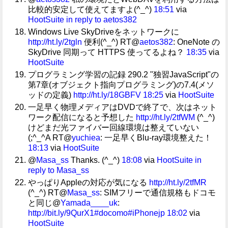
比較的安定して使えてますよ(^_^)
18:51
via
HootSuite
in reply to aetos382
Windows Live SkyDriveをネットワークに
http://ht.ly/2tgln
便利(^_^) RT@
aetos382
: OneNote の
SkyDrive 同期って HTTPS 使ってるよね？
18:35
via
HootSuite
プログラミング学習の記録 290.2 "独習JavaScript"の
第7章(オブジェクト指向プログラミング)の7.4(メソ
ッドの定義)
http://ht.ly/18GBFV
18:25
via
HootSuite
一足早く物理メディアはDVDで終了で、次はネット
ワーク配信になると予想した
http://ht.ly/2tfWM
(^_^)
けどまだ光ファイバー回線環境は整えていない
(;^_^A RT@
yuchiea
: 一足早くBlu-ray環境整えた！
18:13
via
HootSuite
@
Masa_ss
Thanks. (^_^)
18:08
via
HootSuite
in
reply to Masa_ss
やっぱりAppleの対応が気になる
http://ht.ly/2tfMR
(^_^) RT@
Masa_ss
: SIMフリーで通信規格もドコモ
と同じ@
Yamada____uk
:
http://bit.ly/9QurX1
#docomo
#iPhonejp
18:02
via
HootSuite