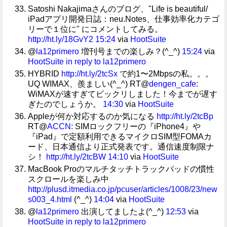
Satoshi Nakajimaさんのブログ、"Life is beautiful/
iPadアプリ開発日誌：neu.Notes、仕事効率化カテゴ
リーで１位に" にコメントしてみる。
http://ht.ly/18GvY2
15:24
via
HootSuite
@
la12primero
増刊号までの楽しみ？(^_^)
15:24
via
HootSuite
in reply to la12primero
HYBRID
http://ht.ly/2tcSx
で約1〜2Mbpsの私。。。
UQ WIMAX、羨ましい(^_^) RT@
dengen_cafe
:
WiMAXが速すぎてビックリしました！今までが遅す
ぎたのでしょうか。
14:30
via
HootSuite
Appleが何か対応するのか気になる
http://ht.ly/2tcBp
RT@
ACCN
: SIMロックフリーの『iPhone4』や
『iPad』で定額利用できるマイクロSIM型FOMAカ
ード、日本通信より正式発表です。通信速度制限ナ
シ！
http://ht.ly/2tcBW
14:10
via
HootSuite
MacBook Proのマルチタッチトラックパッドの慣性
スクロールを楽しみ中
http://plusd.itmedia.co.jp/pcuser/articles/1008/23/new
s003_4.html
(^_^)
14:04
via
HootSuite
@
la12primero
出演してましたよ(^_^)
12:53
via
HootSuite
in reply to la12primero