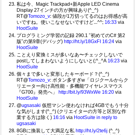
私は今、Magic Trackpad+新Apple LED Cinema
Display 27インチの方が興味あり(^_^)
RT@
Tomozo_v
: 値段が1万切ってるのはお得感が高
いですね。使いこなせないですけど...^^;
16:33
via
HootSuite
プログラミング学習の記録 290.1 "初めてのC# 第2
版"の第9章(デバッグ)
http://ht.ly/18GxFI
16:24
via
HootSuite
ことえり変換ミスが多いなあ〜チェックしないで
postしてしまわないようにしないと(;^_^A
16:23
via
HootSuite
個々まで多いと変形したキーボード？(^_^)
RT@
Tomozo_v
: ボタン多すぎw「ロジクールからク
リエーター向け高性能・多機能ワイヤレスマウス
『G700』発売へ」
http://bit.ly/93WxWe
16:20
via
HootSuite
@
ugsasaki
仮想マシン使わなければ4GBでもう十分
な気がします(^_^) (クリエイターの方等と区別な作
業する方は除く)
16:16
via
HootSuite
in reply to
ugsasaki
8GBに換装して大満足な私
http://ht.ly/2te6j
(^_^)