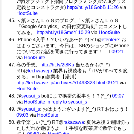
7章(オブジェクト指向プログラミング)の7.3(クラス
定義とコンストラクタ)
http://ht.ly/18GobB
11:26
via
HootSuite
＜紙＞さんＬｏＧのブログ、"＜紙＞さんＬｏＧ
「Google Analytics」の日付変更時刻" にコメントし
てみる。
http://ht.ly/18GmeY
10:29
via
HootSuite
iPhone 4入手！？いいなあ〜(^_^) RT@
etentere
: お
はようございます。今日は、SBのショップにiPhone
についてのお話を聞きに行ってきます！！
09:21
via
HootSuite
私の予想、
http://ht.ly/2t8Ku
当たるかも(^_^)
RT@
techwavejp
業界も視聴者も「iTVがすべてを変
える」＝Digg創業者【湯川】
http://techwave.jp/archives/51493323.html
09:21
via
HootSuite
@
syusui_s
botにまで挨拶の返事を！？(^_^)
09:07
via
HootSuite
in reply to syusui_s
@
syusui_s
: おはようございます(^_^) RT おはよう！
09:03
via
HootSuite
数学楽しい(^_^) RT@
rakazawa
: 夏休み後２週間切っ
たしだれか遊ぼうよー！手頃な喫茶店で数学でもし