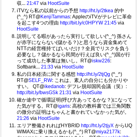
収...
21:47
via
HootSuite
iTVなら私の以前からの予想
http://ht.ly/2tkea
的中
(^_^) RT@
KenjiTammas
: AppleのiTVがテレビに革命
を起こす4つの理由
http://bit.ly/c0HPYW
21:45
via
HootSuite
説明してる暇があったら実行して欲しい(^_^) 孫さん
が赤字にならない(儲かる？)と思うなら資金集めて
NTTの経営権持てばいいだけ？全員でリスクを負う
必要なし？儲かるなら民間が行えば良い(^_^)国が行
って成功した事業は無いし。RT@
iskw226
:
Softbank...
21:33
via
HootSuite
私の日本経済に関する感想
http://ht.ly/2tjQg
(^_^)
RT@
SELF_RW
: これは、素人の自分にも分かりや
すい。 QT@
ikedanob
: デフレ脱却国民会議（笑）:
http://bit.ly/bwsGSk
21:31
via
HootSuite
確か途中で循環証明(呼び方あってるかな？)になって
た気がする。RT@
igaris
: 高校の教科書では三角関数
の微分の証明はちゃんと書かれていなかった気が。
21:26
via
HootSuite
エリア整備されればHYBRID
http://ht.ly/2tjyX
からUQ
WIMAXに乗り換えるかも(^_^) RT@
miya2177k
: