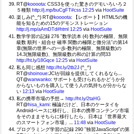
RT@
koooota
: CSS3を使った驚きのデモいろいろ２
５種類
http://j.mp/buCgFT
#css
12:25
via
HootSuite
楽しみ(^_^) RT@
koooota
: 【レポート】HTML5の機
能を知るための15のデモンストレーション
http://j.mp/aAmDTd
#html
12:25
via
HootSuite
数学学習の記録 276 "数学読本 (4) 数列の極限、無限
級数 順列・組合せ 確率 関数の極限と微分法"の第14
章(無限の世界への一歩-数列の極限、無限級数)の
14.3(無限級数)、無限級数の和の計算の問33
http://ht.ly/18Gqce
12:25
via
HootSuite
私も同じ感想
http://ht.ly/2tb2J
(^_^)
RT@
shoinoue
:JCIが回線を提供してくれるなら...
QT@
wanwanko
: サポートも受けられるかどうか分
からないものを購入して使う人の気持ちが分からな
い
12:13
via
HootSuite
私の携帯市場の予想→
http://ht.ly/2taHG
RT@
hisa_kami
: 極論だけど、日本のケータイを
Androidベースに移行し、日本の携帯コンテンツ市場
をそのままそちらに移行したら、日本は「世界最大
のスマートフォン市場」...
11:48
via
HootSuite
プログラミング学習の記録 290 "独習JavaScript"の第