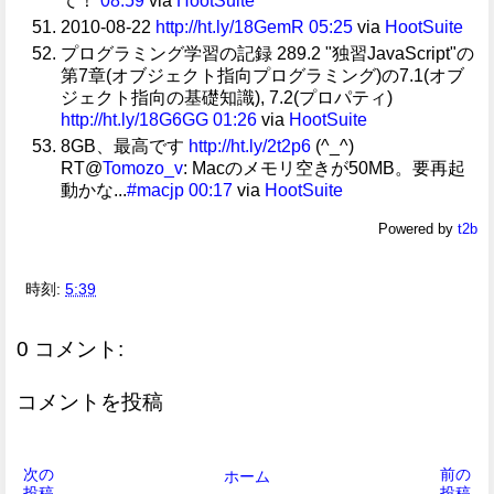
て！
08:59
via
HootSuite
2010-08-22
http://ht.ly/18GemR
05:25
via
HootSuite
プログラミング学習の記録 289.2 "独習JavaScript"の
第7章(オブジェクト指向プログラミング)の7.1(オブ
ジェクト指向の基礎知識), 7.2(プロパティ)
http://ht.ly/18G6GG
01:26
via
HootSuite
8GB、最高です
http://ht.ly/2t2p6
(^_^)
RT@
Tomozo_v
: Macのメモリ空きが50MB。要再起
動かな...
#macjp
00:17
via
HootSuite
Powered by
t2b
時刻:
5:39
0 コメント:
コメントを投稿
次の
前の
ホーム
投稿
投稿