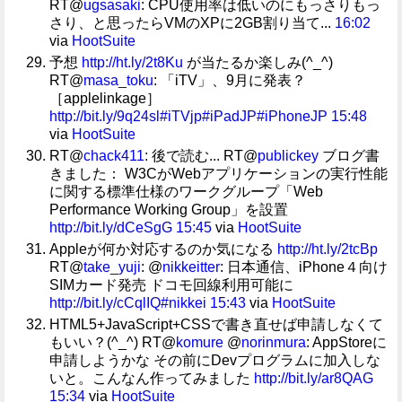
RT@
ugsasaki
: CPU使用率は低いのにもっさりもっ
さり、と思ったらVMのXPに2GB割り当て...
16:02
via
HootSuite
予想
http://ht.ly/2t8Ku
が当たるか楽しみ(^_^)
RT@
masa_toku
: 「iTV」、9月に発表？
［applelinkage］
http://bit.ly/9q24sl
#iTVjp
#iPadJP
#iPhoneJP
15:48
via
HootSuite
RT@
chack411
: 後で読む... RT@
publickey
ブログ書
きました： W3CがWebアプリケーションの実行性能
に関する標準仕様のワークグループ「Web
Performance Working Group」を設置
http://bit.ly/dCeSgG
15:45
via
HootSuite
Appleが何か対応するのか気になる
http://ht.ly/2tcBp
RT@
take_yuji
: @
nikkeitter
: 日本通信、iPhone４向け
SIMカード発売 ドコモ回線利用可能に
http://bit.ly/cCqlIQ
#nikkei
15:43
via
HootSuite
HTML5+JavaScript+CSSで書き直せば申請しなくて
もいい？(^_^) RT@
komure
@
norinmura
: AppStoreに
申請しようかな その前にDevプログラムに加入しな
いと。こんなん作ってみました
http://bit.ly/ar8QAG
15:34
via
HootSuite