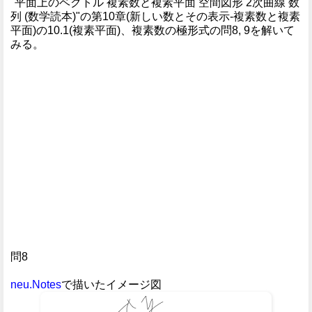
"平面上のベクトル 複素数と複素平面 空間図形 2次曲線 数
列 (数学読本)"の第10章(新しい数とその表示-複素数と複素
平面)の10.1(複素平面)、複素数の極形式の問8, 9を解いて
みる。
問8
neu.Notes
で描いたイメージ図