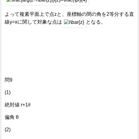
よって複素平面上で点zと、座標軸の間の角を2等分する直
線y=xに関して対象な点は
となる。
問9
(1)
絶対値 r+1/r
偏角 θ
(2)