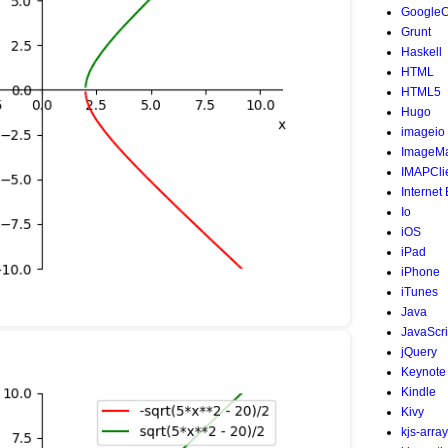
Google
Grunt
Haskell
HTML
HTML5
Hugo
imageio
ImageMa
IMAPCli
Internet
Io
iOS
iPad
iPhone
iTunes
Java
JavaScri
jQuery
Keynote
Kindle
Kivy
kjs-array