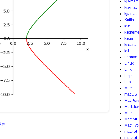
kjs-math
kjs-mat
kjs-math-
Kotlin
ksc
kschem
kscm
ksearch
ksi
Lenovo
Linux
Linx
Lisp
Lua
Mac
macOS
MacPort
Markdo
Math
MathML
数学
MathTyp
matplotl
matplotl