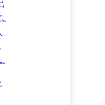
SQL
int
ing
ming
2
UI
p
docx
s
me