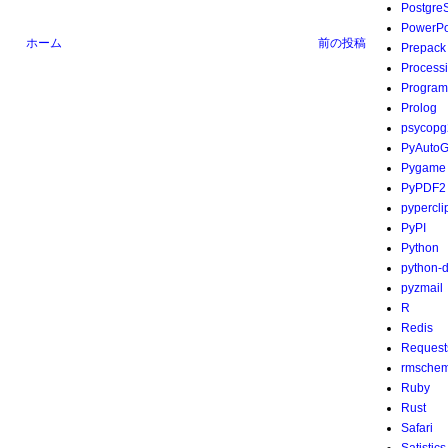
Postgre
PowerPo
ホーム
前の投稿
Prepack
Process
Program
Prolog
psycopg
PyAutoG
Pygame
PyPDF2
pypercli
PyPI
Python
python-
pyzmail
R
Redis
Request
rmsche
Ruby
Rust
Safari