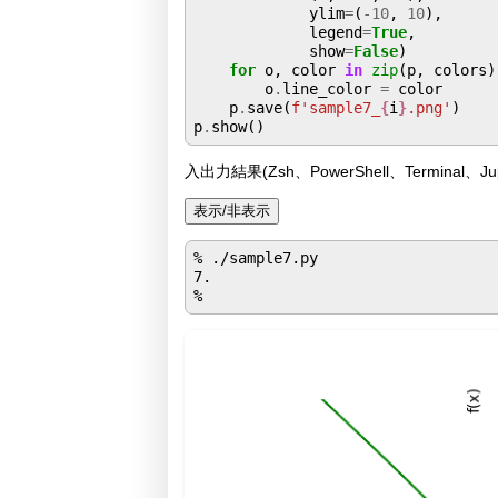
             ylim
=
(
-10
, 
10
),

             legend
=
True
,

             show
=
False
)

for
 o, color 
in
zip
(p, colors):
        o
.
line_color 
=
 color

    p
.
save(
f'sample7_
{
i
}
.png'
)

p
.
入出力結果(Zsh、PowerShell、Terminal、Jupyt
表示/非表示
% ./sample7.py

7.
