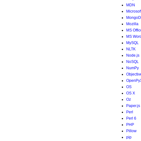
MDN
Microsof
MongoD
Mozilla
MS Offic
MS Wor
MySQL
NLTK
Node.js
NoSQL
NumPy
Objectiv
OpenPy
OS
OS X
Oz
Paper.js
Perl
Perl 6
PHP
Pillow
pip