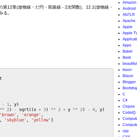
Amazon
)の第12章(放物線・だ円・双曲線 - 2次関数)、12.1(放物線・
Android
みる。
ANTLR
Apache
Apple
Apple T
Applicat
Apps
Babel
Bash
beautifu
bison
Blazor
Blogger
Bootstra
C
C#
-
1
, y)

Clojure
**
2
) 
-
 sqrt((x 
+
3
) 
**
2
+
 y 
**
2
) 
-
4
, y)

CodeIQ
'brown'
, 
'orange'
,

Compute
, 
'skyblue'
, 
'yellow'
Compute
cpp