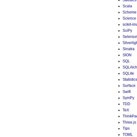
Satistics
Scala
Scheme
Science
scikit-i
SciPy
Seleniu
Silverlig
Sinatra
SION
SQL
SQLAlc
SQLite
Statistic
Surface
Swift
SymPy
TDD
TeX
ThinkPa
Three.js
Tips
TOML