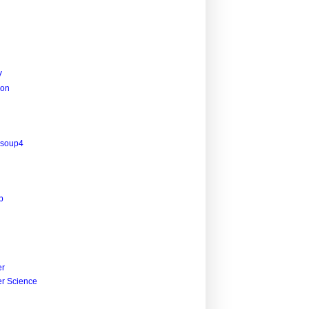
V
ion
lsoup4
p
r
r Science