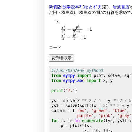
新装版 数学読本3
(
松坂 和夫
(著)、
岩波書店
だ円・双曲線)、双曲線の問7の解答を求めて
x
2
2
2
2
=
2
1
-
y
2
3
2
-
x
2
4
-
y
2
5
=
1
コード
表示/非表示
#!/usr/bin/env python3
from
sympy
import
from
sympy.abc
import
 x, y

print
(
'7.'
)

ys 
=
 solve(x 
**
2
/
4
-
 y 
**
2
/
5
ys1 
=
 solve(sqrt((x 
-
3
) 
**
2
+
 y 
colors 
=
 [
'red'
, 
'green'
, 
'blue'
, 
'purple'
, 
'pink'
, 
'gray'
for
 i, fs 
in
enumerate
([ys, ys1]):

    p 
=
 plot(
*
fs,

             (x, 
-10
, 
10
),
