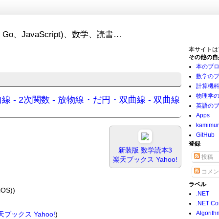
Go、JavaScript)、数学、読書…
本サイトは
その他の自
本のブ
数学の
計算機
物理学
双曲線 - 2次関数 - 放物線・だ円・双曲線 - 双曲線
英語の
Apps
kamimu
GitHub
登録
新装版 数学読本3
投稿
楽天ブックス
Yahoo!
コメン
ラベル
OS))
.NET
.NET Co
Algorith
天ブックス
Yahoo!
)