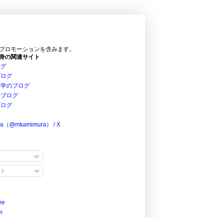
プロモーションを含みます。
身の関連サイト
ログ
ブログ
科学のブログ
のブログ
ブログ
ra（@mkamimura） / X
ト
re
m