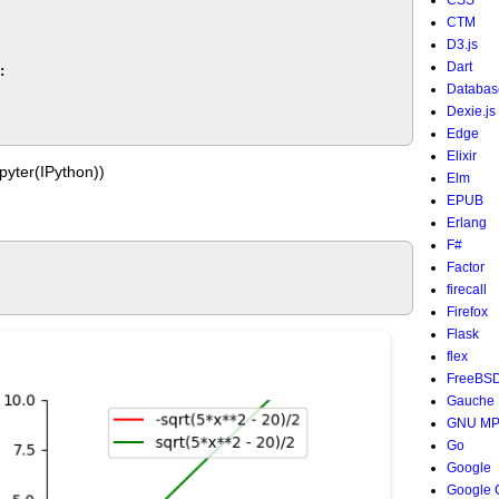
CSS
CTM
D3.js
Dart


Databas
Dexie.js
Edge
Elixir
er(IPython))
Elm
EPUB
Erlang
F#
Factor
firecall
Firefox
Flask
flex
FreeBS
Gauche
GNU M
Go
Google
Google 