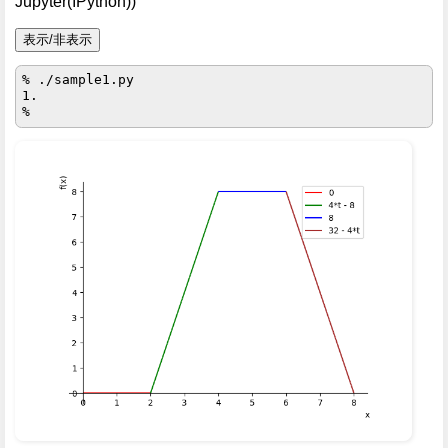
Jupyter(IPython))
表示/非表示
% ./sample1.py

1.
