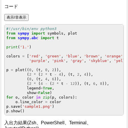
コード
表示/非表示
#!/usr/bin/env python3
from
sympy
import
from
sympy.abc
import
 t

print
(
'1.'
)

colors 
=
 [
'red'
, 
'green'
, 
'blue'
, 
'brown'
, 
'orange'
,

'purple'
, 
'pink'
, 
'gray'
, 
'skyblue'
, 
'yello
p 
=
 plot((
0
, (t, 
0
, 
2
)),

         (
2
*
 (
2
*
 t 
-
4
), (t, 
2
, 
4
)),

         (
8
, (t, 
4
, 
6
)),

         (
2
*
 (
4
-
 (
2
*
 t 
-
12
)), (t, 
6
, 
8
)),

         legend
=
True
,

         show
=
False
for
 o, color 
in
zip
(p, colors):

    o
.
line_color 
=
 color

p
.
save(
'sample1.png'
)

p
.
入出力結果(Zsh、PowerShell、Terminal、