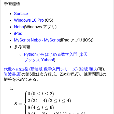
学習環境
Surface
Windows 10 Pro
(OS)
Nebo
(Windows アプリ)
iPad
MyScript Nebo - MyScript
(iPad アプリ(iOS))
参考書籍
Pythonからはじめる数学入門
(
楽天
ブックス
Yahoo!
)
代数への出発 (新装版 数学入門シリーズ)
(
松坂 和夫
(著)、
岩波書店
)の第6章(1次方程式、2次方程式)、練習問題1の
解答を求めてみる。
S
(
(
2
6
=
≤
≤
{
t
t
0
≤
≤
(
4
8
0
)
)
≤
8
t
(
≤
4
2
≤
)
t
2
≤
(
6
2
)
t
2
-
4
(
4
)
-
(
2
t
-
12
)
)