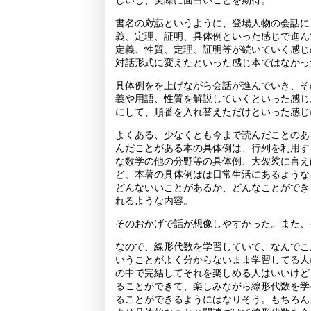
しいし、実際に面白いことを期待。
書名の
対話
というように、登場人物の会話に
義、定理、証明、具体例といった感じで進ん
定義、性質、定理、証明等が続いていく感じ
対話形式に変えたといった感じ本ではなかっ
具体例をを上げながら会話が進んでいき、そ
義や用語、性質を解説していくといった感じ
にして、順番を入れ替えただけといった感じ
よくある、少なくとも今まで読んだことのあ
んだことがある本の具体例は、行列を利用す
な数学の他の分野等の具体例、大袈裟に言え
ど、本著の具体例はは日常生活にあるような
どんないいことがあるか、どんなことができ
れるような内容。
そのおかげで話が想像しやすかった。また、
なので、線形代数を学習していて、なんでこ
いうことがよく分からないまま学習してる人
の中で完結してそれを楽しめる人はいいけど
ることができて、楽しみながら線形代数を学
ることができるようにはなりそう。もちろん