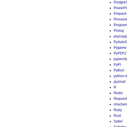
Postgre
PowerPo
Prepack
Process
Program
Prolog
psycopg
PyAutoG
Pygame
PyPDF2
pypercli
PyPI
Python
python-
pyzmail
R
Redis
Request
rmsche
Ruby
Rust
Safari