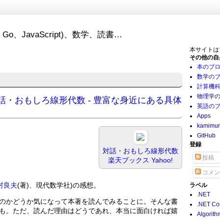
Go、JavaScript)、数学、読書…
本サイトは
その他の自
本のブ
数学の
計算機
物理学
 - 対話・おもしろ線形代数 - 豊富な身近にある具体
英語の
Apps
kamimu
GitHub
登録
対話・おもしろ線形代数
投稿
楽天ブックス
Yahoo!
コメン
村良夫
(著)、現代数学社)の感想。
ラベル
.NET
のかどうか気になって本著を読んでみることに。そんな書
.NET Co
も。ただ、読んだ理由はどうであれ、本当に面白ければ嬉
Algorith