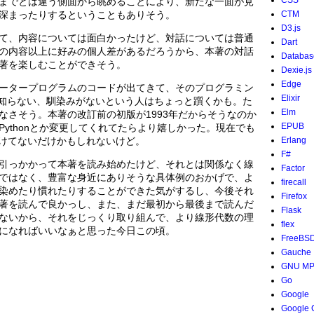
CSS
までとは違う側面から眺めることにより、新たな一面が見
深まったりするということもありそう。
CTM
D3.js
て、内容については面白かったけど、対話については普通
Dart
の内容以上に好みの個人差があるだろうから、本著の対話
Databas
著を楽しむことができそう。
Dexie.js
Edge
ータープログラムのコードが出てきて、そのプログラミン
Elixir
Cを知らない、馴染みがないという人はちょっと躓くかも。た
Elm
なさそう。本著の改訂前の初版が1993年だからそうなのか
EPUB
ythonとか変更してくれてたらより嬉しかった。現在でも
かけてないだけかもしれないけど。
Erlang
F#
引っかかって本著を読み始めたけど、それとは関係なく線
Factor
ではなく、豊富な身近にありそうな具体例のおかげで、よ
firecall
染めたり慣れたりすることができた気がするし、今後それ
Firefox
著を読んで良かっし、また、まだ最初から最後まで読んだ
Flask
ないから、それをじっくり取り組んで、より線形代数の理
flex
になればいいなぁと思った今日この頃。
FreeBS
Gauche
GNU M
Go
Google
Google 