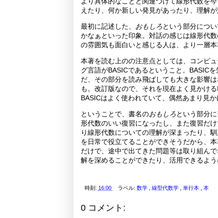
より具体的なことと関連づけて線形代数を今
えたり、何か新しい発見があったり、理解が
最初に記述した、
おもしろ
という部分につい
かなぁといった印象。対話の感じは線形代数
の雰囲気も面白いと感じる人は、より一層本
本著を読む上のの注意点としては、コンピュ
グ言語がBASICであるということ。BASI
だ、その部分を読み飛ばしても大きな影響は
も。改訂版なので、それを現在よく見かけるP
BASICはよく使われていて、偶然あまり見
ということで、書名の
おもしろ
という部分に
形代数のいい復習になったし、また復習だけ
り線形代数についての理解が深まったり、馴
を日常で役立てることができそうだから、本
だけで、途中で出てきた問題等は取り組んで
解を深めることができたり、活用できるよう
時刻:
16:00
ラベル:
数学
,
線型代数学
,
単行本
,
本
0 コメント: