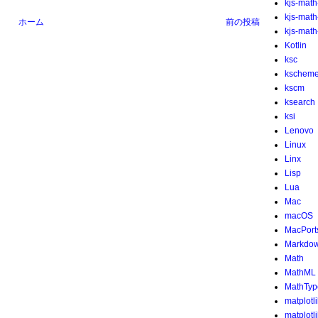
kjs-math
kjs-mat
ホーム
前の投稿
kjs-math-
Kotlin
ksc
kschem
kscm
ksearch
ksi
Lenovo
Linux
Linx
Lisp
Lua
Mac
macOS
MacPort
Markdo
Math
MathML
MathTyp
matplotl
matplotl