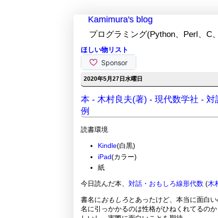
Kamimura's blog
プログラミング(Python、Perl、C、
ほしい物リスト
2020年5月27日水曜日
本 - 木村良夫(著) - 現代数学社
例
読書環境
Kindle
(白黒)
iPad
(カラー)
紙
今日読んだ本、
対話・おもしろ線形代数
(
木
書名に
おもしろ
とあったけど、本当に面白い
名に引っかかるのは性格がひねくれてるのか