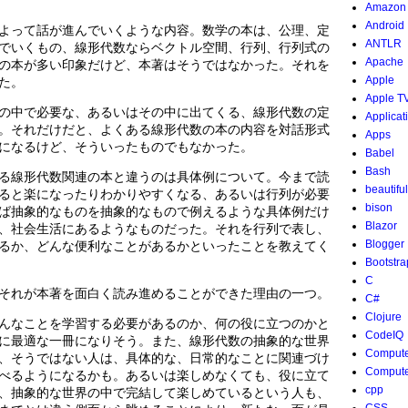
Amazon
Android
よって話が進んでいくような内容。数学の本は、公理、定
ANTLR
でいくもの、線形代数ならベクトル空間、行列、行列式の
Apache
の本が多い印象だけど、本著はそうではなかった。それを
Apple
た。
Apple T
の中で必要な、あるいはその中に出てくる、線形代数の定
Applicat
。それだけだと、よくある線形代数の本の内容を対話形式
Apps
になるけど、そういったものでもなかった。
Babel
Bash
る線形代数関連の本と違うのは具体例について。今まで読
beautifu
ると楽になったりわかりやすくなる、あるいは行列が必要
bison
ば抽象的なものを抽象的なもので例えるような具体例だけ
Blazor
、社会生活にあるようなものだった。それを行列で表し、
Blogger
るか、どんな便利なことがあるかといったことを教えてく
Bootstra
C
それが本著を面白く読み進めることができた理由の一つ。
C#
Clojure
んなことを学習する必要があるのか、何の役に立つのかと
CodeIQ
に最適な一冊になりそう。また、線形代数の抽象的な世界
Compute
、そうではない人は、具体的な、日常的なことに関連づけ
Compute
べるようになるかも。あるいは楽しめなくても、役に立て
cpp
、抽象的な世界の中で完結して楽しめているという人も、