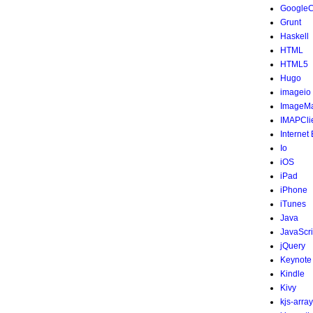
Google
Grunt
Haskell
HTML
HTML5
Hugo
imageio
ImageMa
IMAPCli
Internet
Io
iOS
iPad
iPhone
iTunes
Java
JavaScri
jQuery
Keynote
Kindle
Kivy
kjs-array