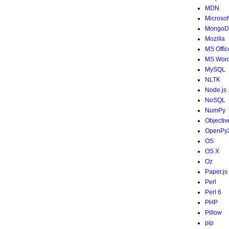
MDN
Microsof
MongoD
Mozilla
MS Offic
MS Wor
MySQL
NLTK
Node.js
NoSQL
NumPy
Objectiv
OpenPy
OS
OS X
Oz
Paper.js
Perl
Perl 6
PHP
Pillow
pip