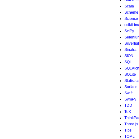
Satistics
Scala
Scheme
Science
scikit-i
SciPy
Seleniu
Silverlig
Sinatra
SION
SQL
SQLAlc
SQLite
Statistic
Surface
Swift
SymPy
TDD
TeX
ThinkPa
Three.js
Tips
TOML