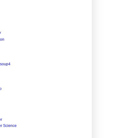
V
ion
lsoup4
p
r
r Science