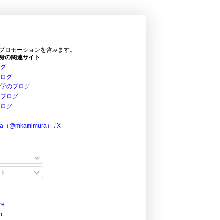
プロモーションを含みます。
身の関連サイト
ログ
ブログ
科学のブログ
のブログ
ブログ
ra（@mkamimura） / X
ト
re
m