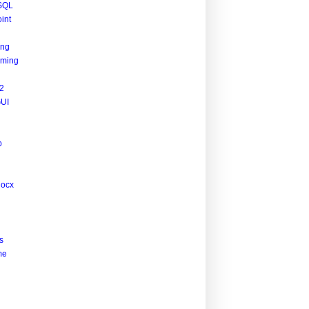
SQL
int
ing
ming
2
UI
p
docx
s
me