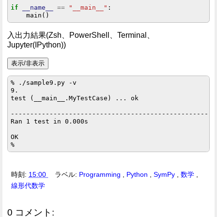
if
__name__
==
"__main__"
:

入出力結果(Zsh、PowerShell、Terminal、
Jupyter(IPython))
表示/非表示
% ./sample9.py -v

9.

test (__main__.MyTestCase) ... ok

-----------------------------------------------------
Ran 1 test in 0.000s

OK

時刻:
15:00
ラベル:
Programming
,
Python
,
SymPy
,
数学
,
線形代数学
0 コメント: