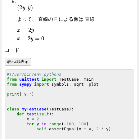
2
y
,
y
よって、 直線の F による像は 直線
x
2
=
y
2
=
y
0
x
-
コード
表示/非表示
#!/usr/bin/env python3
from
unittest
import
from
sympy
import
 symbols, sqrt, plot

print
(
'9.'
)

class
MyTestCase
(TestCase):

def
test
(
self
):

        x 
=
2
for
 y 
in
range
(
-100
, 
100
):

self
.
assertEqual(x 
*
 y, 
2
*
 y)
