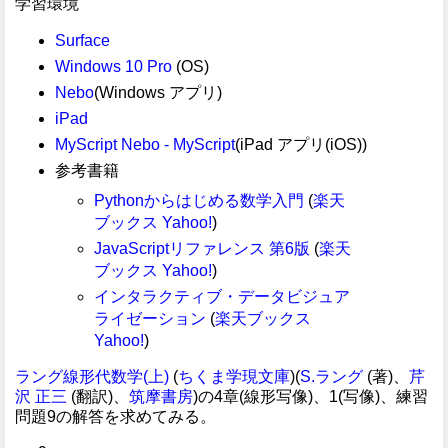
学習環境
Surface
Windows 10 Pro
(OS)
Nebo
(Windows アプリ)
iPad
MyScript Nebo - MyScript
(iPad アプリ(iOS))
参考書籍
Pythonからはじめる数学入門
(
楽天
ブックス
Yahoo!
)
JavaScriptリファレンス 第6版
(
楽天
ブックス
Yahoo!
)
インタラクティブ・データビジュア
ライゼーション
(
楽天ブックス
Yahoo!
)
ラング線形代数学(上)
(
ちくま学現文庫
)(
S.ラング
(著)、
芹
沢 正三
(翻訳)、
筑摩書房
)の4章(線形写像)、1(写像)、練習
問題9の解答を求めてみる。