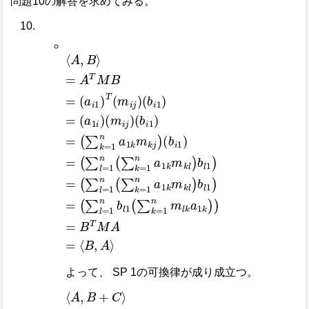
問題10の解答を求めてみる。
⟨
=
A
A
,
T
B
M
⟩
B
=
a
i
1
T
m
i
j
b
i
1
=
a
1
i
m
i
j
b
i
1
=
∑
k
=
1
n
a
1
k
よって、 SP 1の可換律が成り成立つ。