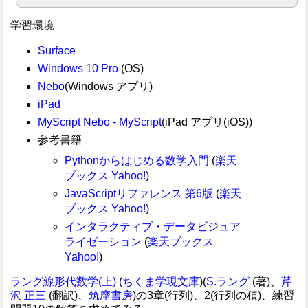
学習環境
Surface
Windows 10 Pro
(OS)
Nebo
(Windows アプリ)
iPad
MyScript Nebo - MyScript
(iPad アプリ(iOS))
参考書籍
Pythonからはじめる数学入門
(
楽天
ブックス
Yahoo!
)
JavaScriptリファレンス 第6版
(
楽天
ブックス
Yahoo!
)
インタラクティブ・データビジュア
ライゼーション
(
楽天ブックス
Yahoo!
)
ラング線形代数学(上)
(
ちくま学現文庫
)(
S.ラング
(著)、
芹
沢 正三
(翻訳)、
筑摩書房
)の3章(行列)、2(行列の積)、練習