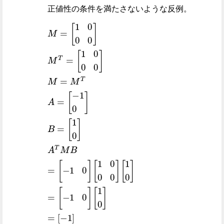
正値性の条件を満たさないような反例。
M
[
[
[
[
1
-
-
1
1
1
=
0
0
0
0
[
0
]
1
=
]
]
0
B
[
0
1
-
]
1
=
0
M
0
=
[
0
0
1
=
-
]
0
1
0
M
M
]
<
]
[
A
T
T
1
0
T
A
0
=
M
]
=
=
B
[
-
1
=
0
]