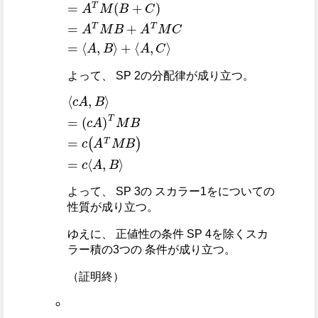
⟨
=
+
A
A
⟨
A
,
T
B
,
M
C
+
C
⟩
B
⟩
+
C
=
A
T
M
B
+
A
T
M
C
=
⟨
A
,
B
⟩
よって、 SP 2の分配律が成り立つ。
⟨
=
c
c
A
A
,
T
B
M
⟩
B
=
c
A
T
M
B
=
c
⟨
A
,
B
⟩
よって、 SP 3の スカラー1をについての
性質が成り立つ。
ゆえに、 正値性の条件 SP 4を除くスカ
ラー積の3つの 条件が成り立つ。
（証明終）