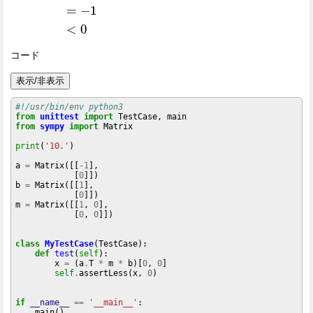
コード
表示/非表示
#!/usr/bin/env python3
from
unittest
import
from
sympy
import
 Matrix

print
(
'10.'
)

a 
=
 Matrix([[
-1
],

            [
0
]])

b 
=
 Matrix([[
1
],

            [
0
]])

m 
=
 Matrix([[
1
, 
0
],

            [
0
, 
0
]])

class
MyTestCase
(TestCase):

def
test
(
self
):

        x 
=
 (a
.
T 
*
 m 
*
 b)[
0
, 
0
]

self
.
assertLess(x, 
0
)

if
__name__
==
'__main__'
:
