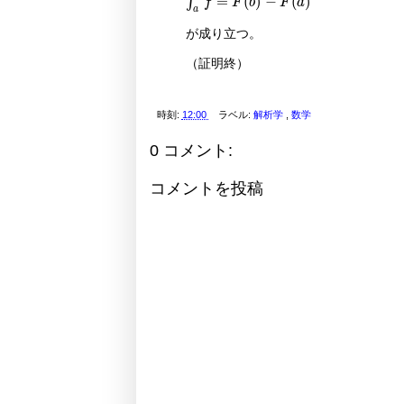
が成り立つ。
（証明終）
時刻:
12:00
ラベル:
解析学
,
数学
0 コメント:
コメントを投稿