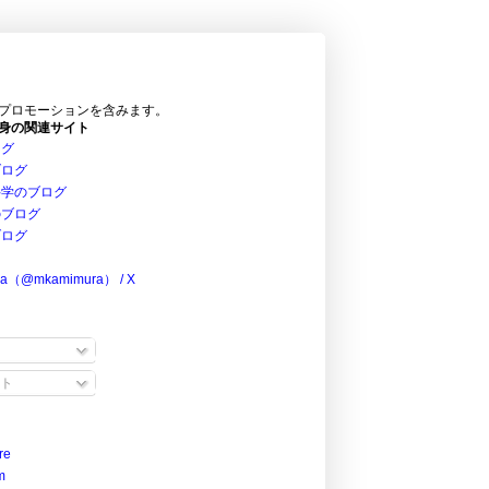
プロモーションを含みます。
身の関連サイト
ログ
ブログ
科学のブログ
のブログ
ブログ
ra（@mkamimura） / X
ト
re
m