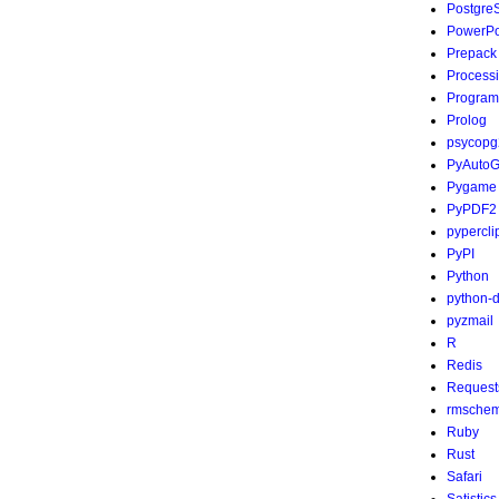
Postgre
PowerPo
Prepack
Process
Program
Prolog
psycopg
PyAutoG
Pygame
PyPDF2
pypercli
PyPI
Python
python-
pyzmail
R
Redis
Request
rmsche
Ruby
Rust
Safari