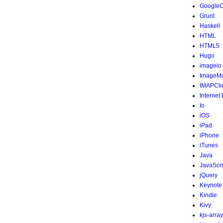
Google
Grunt
Haskell
HTML
HTML5
Hugo
imageio
ImageMa
IMAPCli
Internet
Io
iOS
iPad
iPhone
iTunes
Java
JavaScri
jQuery
Keynote
Kindle
Kivy
kjs-array