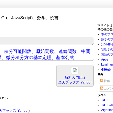
Go、JavaScript)、数学、読書…
本サイトは
その他の自
本のブ
数学の
計算機
物理学
の性質 - 積分可能関数、原始関数、連続関数、中間
英語の
限、微分積分方の基本定理、基本公式
Apps
kamimu
GitHub
登録
解析入門(上)
投稿
楽天ブックス
Yahoo!
コメン
ラベル
OS))
.NET
.NET Co
Algorith
天ブックス
Yahoo!
)