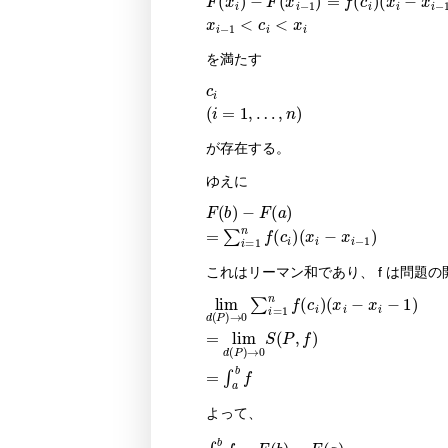
F
x
i
-
F
x
i
-
1
=
f
c
i
x
i
-
x
i
-
1
x
i
-
1
<
c
i
<
x
i
を満たす
c
i
i
=
1
,
…
,
n
が存在する。
ゆえに
F
b
-
F
a
=
∑
i
=
1
n
f
c
i
x
i
-
x
i
-
1
これはリーマン和であり、 f は問題
lim
1
=
lim
d
P
d
→
P
0
→
∑
0
i
=
S
1
P
n
,
f
f
c
=
i
∫
x
a
i
b
-
x
f
i
-
よって、
∫
a
b
f
=
F
b
-
F
a