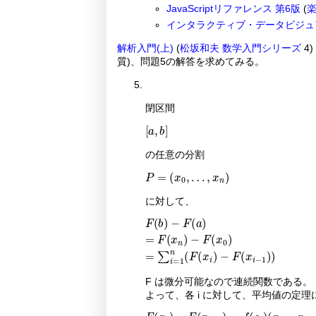
JavaScriptリファレンス 第6版
(
インタラクティブ・データビジュ
解析入門(上)
(
松坂和夫 数学入門シリーズ
4) 
質)、問題5の解答を求めてみる。
閉区間
a
,
b
の任意の分割
P
=
x
0
,
…
,
x
n
に対して、
F
F
b
x
-
0
F
=
a
∑
=
i
F
=
x
1
n
n
-
F
x
i
-
F
x
i
-
1
F は微分可能なので連続関数である。
よって、各 i に対して、平均値の定理