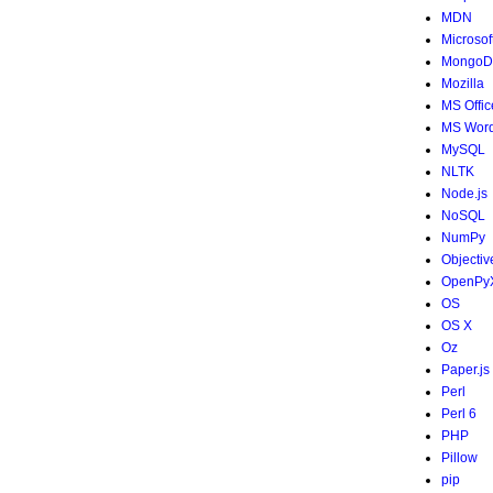
MDN
Microsof
MongoD
Mozilla
MS Offic
MS Wor
MySQL
NLTK
Node.js
NoSQL
NumPy
Objectiv
OpenPy
OS
OS X
Oz
Paper.js
Perl
Perl 6
PHP
Pillow
pip