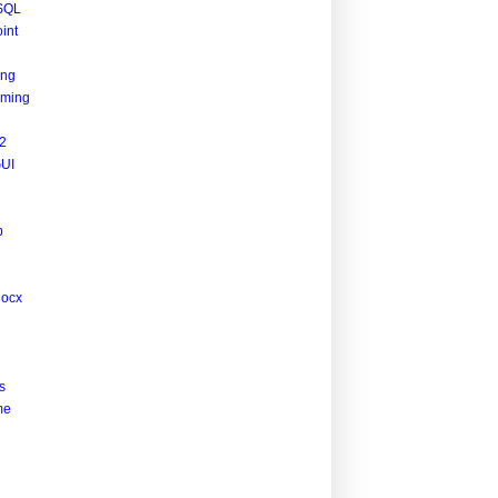
SQL
int
ing
ming
2
UI
p
docx
s
me