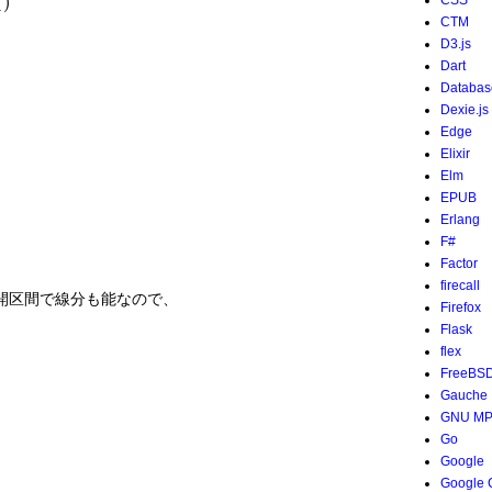
CSS
CTM
D3.js
Dart
Databas
Dexie.js
Edge
Elixir
Elm
EPUB
Erlang
F#
Factor
firecall
の開区間で線分も能なので、
Firefox
Flask
flex
FreeBS
Gauche
GNU M
Go
Google
Google 