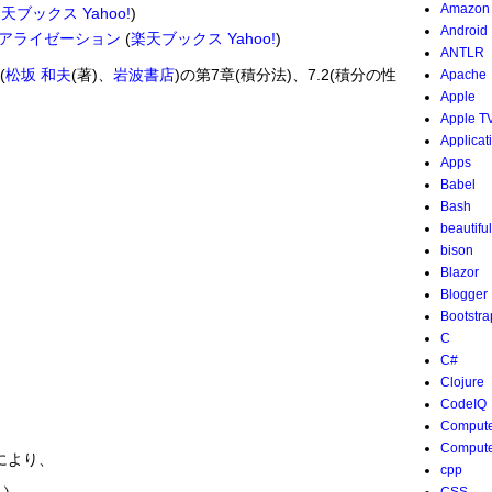
Amazon
楽天ブックス
Yahoo!
)
Android
アライゼーション
(
楽天ブックス
Yahoo!
)
ANTLR
(
松坂 和夫
(著)、
岩波書店
)の第7章(積分法)、7.2(積分の性
Apache
Apple
Apple T
Applicat
Apps
Babel
Bash
beautifu
bison
Blazor
Blogger
Bootstra
C
C#
Clojure
CodeIQ
Compute
Compute
により、
cpp