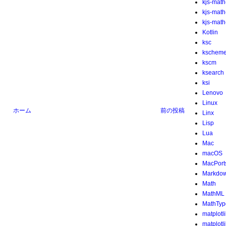
kjs-math
kjs-mat
kjs-math-
Kotlin
ksc
kschem
kscm
ksearch
ksi
Lenovo
Linux
ホーム
前の投稿
Linx
Lisp
Lua
Mac
macOS
MacPort
Markdo
Math
MathML
MathTyp
matplotl
matplotl