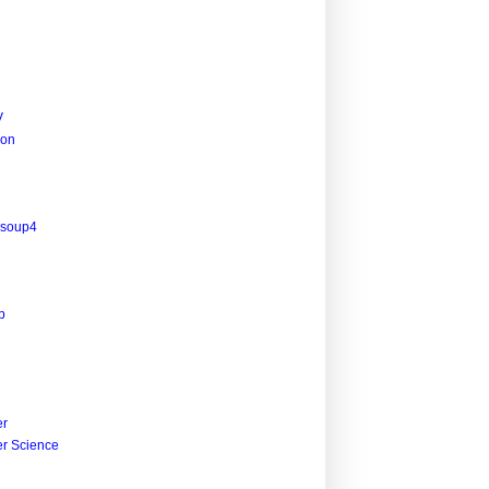
V
ion
lsoup4
p
r
r Science