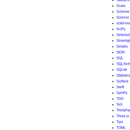
Satistics
Scala
Scheme
Science
scikit-i
SciPy
Seleniu
Silverlig
Sinatra
SION
SQL
SQLAlc
SQLite
Statistic
Surface
Swift
SymPy
TDD
TeX
ThinkPa
Three.js
Tips
TOML