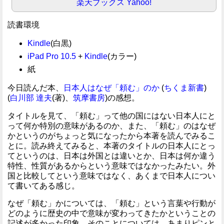
楽天ブックス
Yahoo!
読書環境
Kindle
(白黒)
iPad Pro 10.5
+
Kindle
(カラー)
紙
今日読んだ本、
日本人はなぜ「頼む」のか
(
ちくま新書
)
(
白川部 達夫
(著)、
筑摩書房
)の感想。
タイトルを見て、「頼む」って他の国にはない日本人にと
って何か特別の意味があるのか、また、「頼む」のはなぜ
かというのがちょっと気になったから本著を読んでみるこ
とに。読み終えてみると、本著のタイトルの日本人にとっ
てというのは、日本は外国とは違いとか、日本は何か違う
特性、性質があるからという意味ではなかったみたい。外
国と比較してという意味ではなく、あくまで日本人につい
て書いてある感じ。
なぜ「頼む」かについては、「頼む」という言葉や行動が
どのように歴史の中で意味が変わってきたかということの
記述が多かった印象。そのことについては、あまりピンと