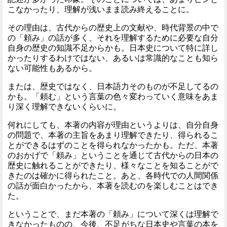
こなかったり、理解が浅いまま読み終えることに。
その理由は、古代からの歴史上の文献や、時代背景の中で
の「頼み」の話が多く、それを理解するために必要な自分
自身の歴史の知識不足からかも。日本史について特に詳し
かったりするわけではない、あるいは常識的なことも知ら
ない可能性もあるから。
または、歴史ではなく、日本語力そのものが不足してるの
かも。「頼む」という言葉の色々変わっていく意味をあま
り深く理解できないくらいに。
何れにしても、本著の内容が理由というよりは、自分自身
の問題で、本著の主旨をあまり理解できたり、得られるこ
とができるはずのことを得られなかったかも。ただ、本著
のおかげで「頼み」ということを通じて古代からの日本の
歴史に触れることができたり、様々なことを知ることがで
きたのは確かに得られたこと。あと、各時代での人間関係
の話が面白かったから、本著を読むのを楽しむことはでき
た。
ということで、まだ本著の「頼み」について深くは理解で
きなかったものの、今後、不足がちな日本史や言葉の本を