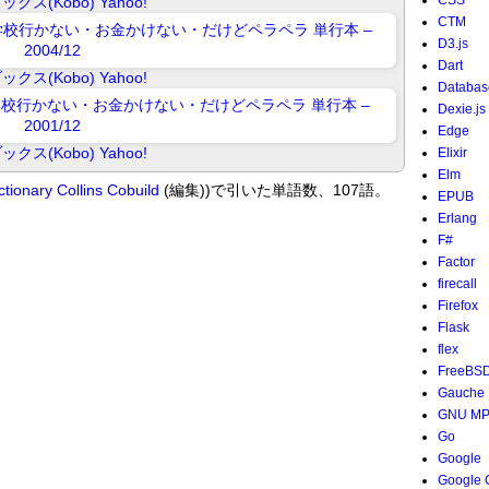
CSS
ックス(Kobo)
Yahoo!
CTM
D3.js
Dart
ックス(Kobo)
Yahoo!
Databas
Dexie.js
Edge
ックス(Kobo)
Yahoo!
Elixir
Elm
ctionary
Collins Cobuild
(編集))で引いた単語数、107語。
EPUB
Erlang
F#
Factor
firecall
Firefox
Flask
flex
FreeBS
Gauche
GNU M
Go
Google
Google 