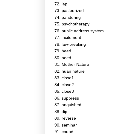
lap
pasteurized
pandering
psychotherapy
public address system
incitement
law-breaking
heed
need
Mother Nature
huan nature
close1
close2
close3
suppress
anguished
dip
reverse
seminar
coupé