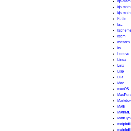
kjs-math
kjs-mat
kjs-math-
Kotlin
ksc
kschem
kscm
ksearch
ksi
Lenovo
Linux
Linx
Lisp
Lua
Mac
macOS
MacPort
Markdo
Math
MathML
MathTyp
matplotl
matplotl