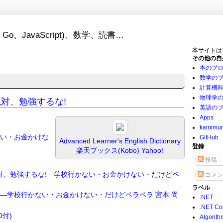
Go、JavaScript)、数学、読書…
本サイトは
その他の自
本のブ
数学の
計算機
物理学
英語は絶対、勉強するな!
英語の
Apps
kamimu
ない・お金かけな
GitHub
Advanced Learner's English Dictionary
登録
楽天ブックス(Kobo)
Yahoo!
投稿
対、勉強するな!―学校行かない・お金かけない・だけどペ
コメン
ラベル
!―学校行かない・お金かけない・だけどペラペラ
宮本 尚
.NET
.NET Co
D付)
Algorith