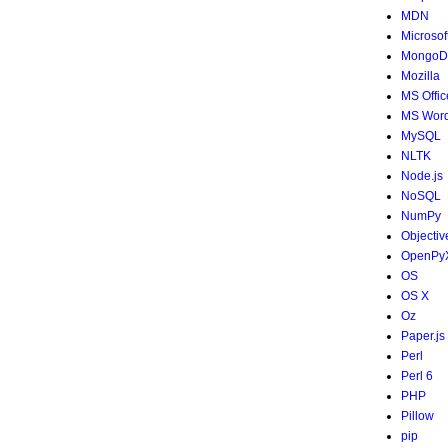
MDN
Microsof
MongoD
Mozilla
MS Offic
MS Wor
MySQL
NLTK
Node.js
NoSQL
NumPy
Objectiv
OpenPy
OS
OS X
Oz
Paper.js
Perl
Perl 6
PHP
Pillow
pip