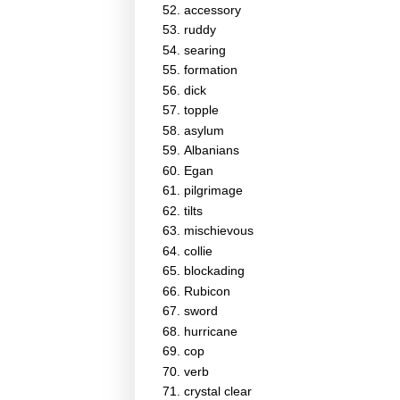
accessory
ruddy
searing
formation
dick
topple
asylum
Albanians
Egan
pilgrimage
tilts
mischievous
collie
blockading
Rubicon
sword
hurricane
cop
verb
crystal clear