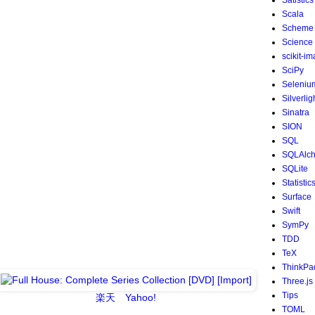
Satistics
Scala
Scheme
Science
scikit-i
SciPy
Seleniu
Silverlig
Sinatra
SION
SQL
SQLAlc
SQLite
Statistic
Surface
Swift
SymPy
TDD
TeX
ThinkPa
Three.js
Tips
楽天
Yahoo!
TOML