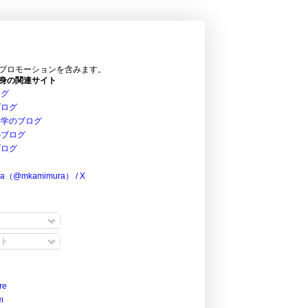
プロモーションを含みます。
身の関連サイト
ログ
ブログ
科学のブログ
のブログ
ブログ
ra（@mkamimura） / X
ト
re
m