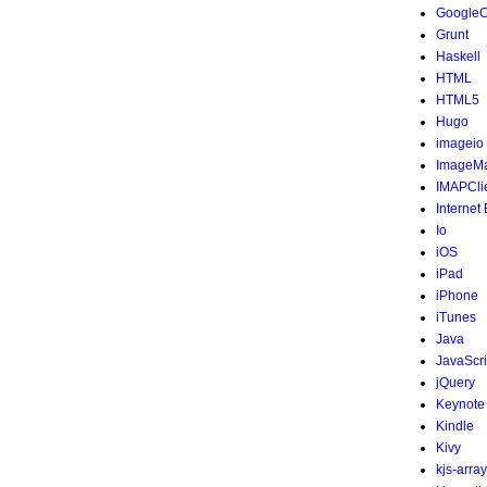
Google
Grunt
Haskell
HTML
HTML5
Hugo
imageio
ImageMa
IMAPCli
Internet
Io
iOS
iPad
iPhone
iTunes
Java
JavaScri
jQuery
Keynote
Kindle
Kivy
kjs-array