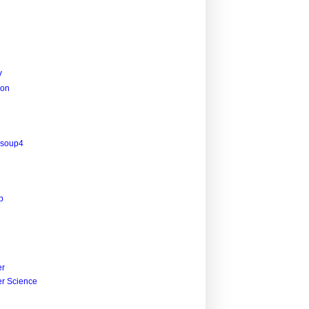
V
ion
lsoup4
p
r
r Science