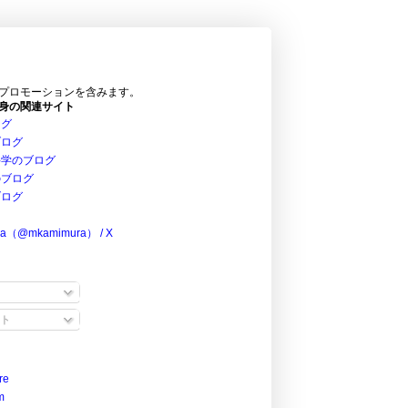
プロモーションを含みます。
身の関連サイト
ログ
ブログ
科学のブログ
のブログ
ブログ
ra（@mkamimura） / X
ト
re
m