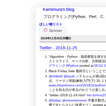
Kamimura's blog
プログラミング(Python、Perl、C、
ほしい物リスト
2018年11月26日月曜日
Twitter - 2018-11-25
“Algorithm - Python - 
ストスライス、ケース分析、分割統治法) | 
グラミング
#Python
posted at
00:52:3
Black Friday Sale 最終日というこ
@chibio6
@hyuki
ノナちゃんが第n回
点、リーマン球面(解析入門(下) 20.
www.mkamimura.com/2018/11/pytho
ことを知る日が来るのかどうか楽しみ。😁 
“twitter-2018-11-24.html”
htn.to/mvv
@5ebec
@minorimironim
手書き数式入
携できたらさらに快適そう！ posted a