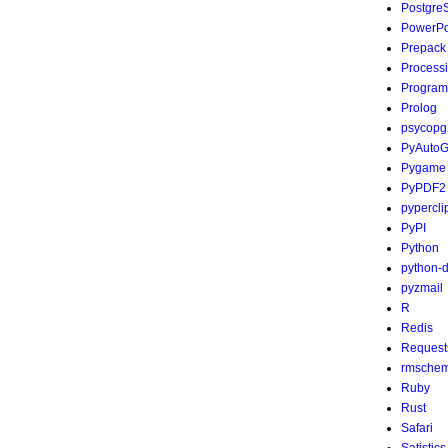
Postgre
PowerPo
Prepack
Process
Program
Prolog
psycopg
PyAutoG
Pygame
PyPDF2
pypercli
PyPI
Python
python-
pyzmail
R
Redis
Request
rmsche
Ruby
Rust
Safari