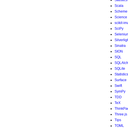
Satistics
Scala
Scheme
Science
scikit-i
SciPy
Seleniu
Silverlig
Sinatra
SION
SQL
SQLAlc
SQLite
Statistic
Surface
Swift
SymPy
TDD
TeX
ThinkPa
Three.js
Tips
TOML