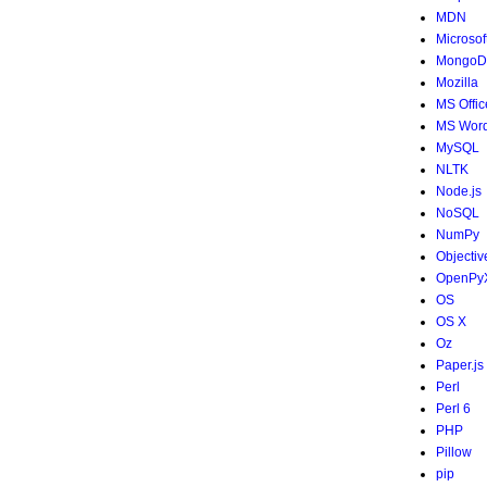
MDN
Microsof
MongoD
Mozilla
MS Offic
MS Wor
MySQL
NLTK
Node.js
NoSQL
NumPy
Objectiv
OpenPy
OS
OS X
Oz
Paper.js
Perl
Perl 6
PHP
Pillow
pip