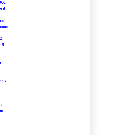
SQL
int
ing
ming
2
UI
p
docx
s
me