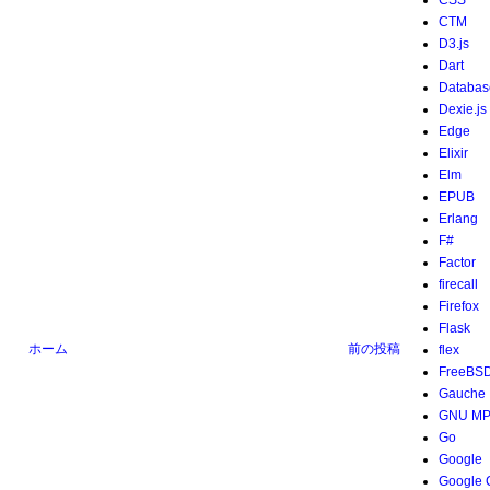
CSS
CTM
D3.js
Dart
Databas
Dexie.js
Edge
Elixir
Elm
EPUB
Erlang
F#
Factor
firecall
Firefox
Flask
ホーム
前の投稿
flex
FreeBS
Gauche
GNU M
Go
Google
Google 