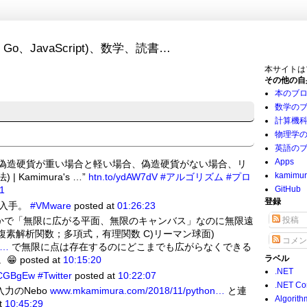
Go、JavaScript)、数学、読書…
本サイトは
その他の自
本のブ
数学の
計算機
物理学
英語の
Apps
偽造硬貨を探す(偽造硬貨が重い場合と軽い場合、偽造硬貨がない場合、リ
kamimu
Kamimura's …”
htn.to/ydAW7dV
#アルゴリズム
#プロ
1
GitHub
登録
とで入手。
#VMware
posted at
01:26:23
かで「無限に広がる平面、無限のキャンバス」なのに無限遠
投稿
 1 複素解析関数；多項式，有理関数 C)リーマン球面)
コメン
n…
で無限に点は存在するのにどこまでも広がらなくできる
ラベル
posted at
10:15:20
.NET
ZCGBgEw
#Twitter
posted at
10:22:07
.NET Co
力のNebo
www.mkamimura.com/2018/11/python…
と連
Algorith
t
10:45:29