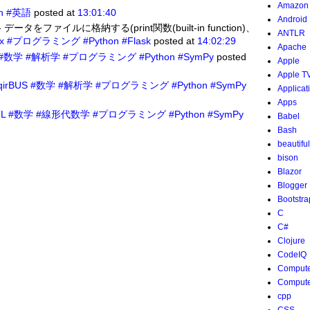
Amazon
n
#英語
posted at
13:01:40
Android
- データをファイルに格納する(print関数(built-in function)、
ANTLR
x
#プログラミング
#Python
#Flask
posted at
14:02:29
Apache
#数学
#解析学
#プログラミング
#Python
#SymPy
posted
Apple
Apple T
6qirBUS
#数学
#解析学
#プログラミング
#Python
#SymPy
Applicat
Apps
TL
#数学
#線形代数学
#プログラミング
#Python
#SymPy
Babel
Bash
beautifu
bison
Blazor
Blogger
Bootstra
C
C#
Clojure
CodeIQ
Compute
Compute
cpp