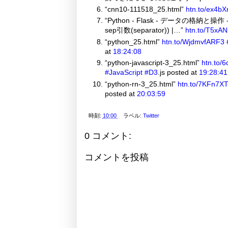
“cnn10-111518_25.html”
htn.to/ex4bX
“Python - Flask - データの格納と操作 
sep引数(separator)) |…”
htn.to/T5xAN
“python_25.html”
htn.to/WjdmvfARF3
at
18:24:08
“python-javascript-3_25.html”
htn.to/
#JavaScript
#D3
.js posted at
19:28:41
“python-rn-3_25.html”
htn.to/7KFn7X
posted at
20:03:59
時刻:
10:00
ラベル:
Twitter
0 コメント:
コメントを投稿