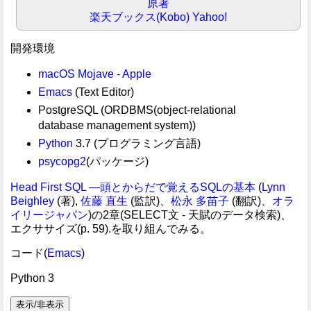
原著
楽天ブックス(Kobo)
Yahoo!
開発環境
macOS Mojave - Apple
Emacs
(Text Editor)
PostgreSQL (ORDBMS(object-relational
database management system))
Python
3.7 (プログラミング言語)
psycopg2
(パッケージ)
Head First SQL ―頭とからだで覚えるSQLの基本
(
Lynn
Beighley
(著),
佐藤 直生
(監訳)、
松永 多苗子
(翻訳)、
オラ
イリージャパン
)の2章(SELECT文 - 天賦のデータ検索)、
エクササイズ(p. 59).を取り組んでみる。
コード(
Emacs
)
Python 3