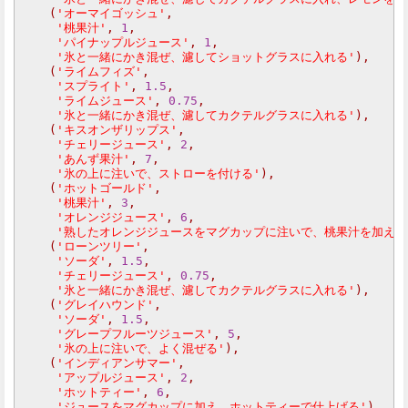
(
'オーマイゴッシュ'
,
'桃果汁'
,
1
,
'パイナップルジュース'
,
1
,
'氷と一緒にかき混ぜ、濾してショットグラスに入れる'
),
(
'ライムフィズ'
,
'スプライト'
,
1.5
,
'ライムジュース'
,
0.75
,
'氷と一緒にかき混ぜ、濾してカクテルグラスに入れる'
),
(
'キスオンザリップス'
,
'チェリージュース'
,
2
,
'あんず果汁'
,
7
,
'氷の上に注いで、ストローを付ける'
),
(
'ホットゴールド'
,
'桃果汁'
,
3
,
'オレンジジュース'
,
6
,
'熟したオレンジジュースをマグカップに注いで、桃果汁を加える
(
'ローンツリー'
,
'ソーダ'
,
1.5
,
'チェリージュース'
,
0.75
,
'氷と一緒にかき混ぜ、濾してカクテルグラスに入れる'
),
(
'グレイハウンド'
,
'ソーダ'
,
1.5
,
'グレープフルーツジュース'
,
5
,
'氷の上に注いで、よく混ぜる'
),
(
'インディアンサマー'
,
'アップルジュース'
,
2
,
'ホットティー'
,
6
,
'ジュースをマグカップに加え、ホットティーで仕上げる'
),