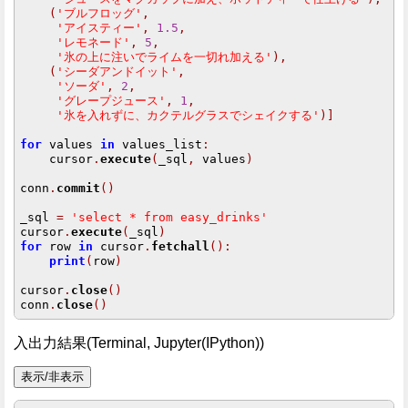
(
'ブルフロッグ'
,
'アイスティー'
,
1.5
,
'レモネード'
,
5
,
'氷の上に注いでライムを一切れ加える'
),
(
'シーダアンドイット'
,
'ソーダ'
,
2
,
'グレープジュース'
,
1
,
'氷を入れずに、カクテルグラスでシェイクする'
)]
for
 values 
in
 values_list
:
    cursor
.
execute
(
_sql
,
 values
)
conn
.
commit
()
_sql 
=
'select * from easy_drinks'
cursor
.
execute
(
_sql
)
for
 row 
in
 cursor
.
fetchall
():
print
(
row
)
cursor
.
close
()
conn
.
close
()
入出力結果(Terminal, Jupyter(IPython))