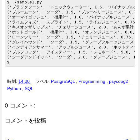
$ ./sample1.py

('ブラックソーン', 'トニックウォーター', 1.5, 'パイナップル
('ブルームーン', 'ソーダ', 1.5, 'ブルーベリージュース', 0
('オーマイゴッシュ', '桃果汁', 1.0, 'パイナップルジュース',
('ライムフィズ', 'スプライト', 1.5, 'ライムジュース', 0.7
('キスオンザリップス', 'チェリージュース', 2.0, 'あんず果汁',
('ホットゴールド', '桃果汁', 3.0, 'オレンジジュース', 6.
('ローンツリー', 'ソーダ', 1.5, 'チェリージュース', 0.75
('グレイハウンド', 'ソーダ', 1.5, 'グレープフルーツジュース',
('インディアンサマー', 'アップルジュース', 2.0, 'ホットティー
('ブルフロッグ', 'アイスティー', 1.5, 'レモネード', 5.0,
('シーダアンドイット', 'ソーダ', 2.0, 'グレープジュース', 1
時刻:
14:00
ラベル:
PostgreSQL
,
Programming
,
psycopg2
,
Python
,
SQL
0 コメント:
コメントを投稿