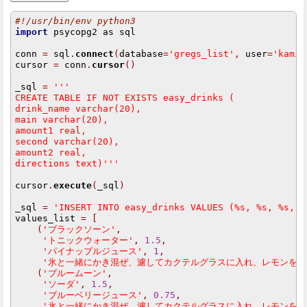
#!/usr/bin/env python3
import
 psycopg2 as sql

conn 
=
 sql
.
connect
(
database
=
'gregs_list'
,
 user
=
'kamim
cursor 
=
 conn
.
cursor
()
_sql 
=
 '''
CREATE TABLE IF NOT EXISTS easy_drinks (
drink_name varchar(20),
main varchar(20),
amount1 real,
second varchar(20),
amount2 real,
directions text)'''
cursor
.
execute
(
_sql
)
_sql 
=
'INSERT INTO easy_drinks VALUES (%s, %s, %s, %
values_list 
=
[
(
'ブラックソーン'
,
'トニックウォーター'
,
1.5
,
'パイナップルジュース'
,
1
,
'氷と一緒にかき混ぜ、濾してカクテルグラスに入れ、レモンを一
(
'ブルームーン'
,
'ソーダ'
,
1.5
,
'ブルーベリージュース'
,
0.75
,
'氷と一緒にかき混ぜ、濾してカクテルグラスに入れ、レモンを一